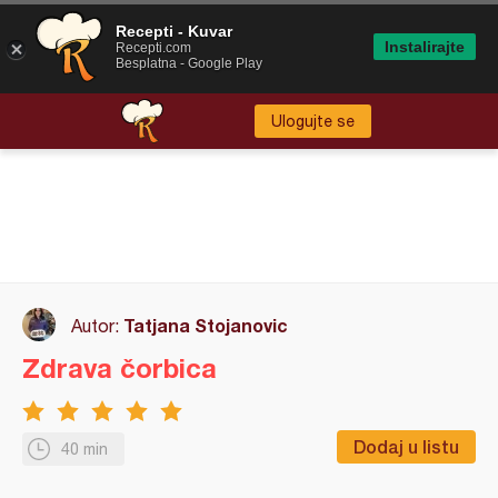
Recepti - Kuvar
Instalirajte
Recepti.com
Besplatna - Google Play
Ulogujte se
Tatjana Stojanovic
Autor:
Zdrava čorbica
Dodaj u listu
40 min