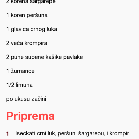
2 korena šargarepe
1 koren peršuna
1 glavica crnog luka
2 veća krompira
2 pune supene kašike pavlake
1 žumance
1/2 limuna
po ukusu začini
Priprema
Iseckati crni luk, peršun, šargarepu, i krompir.