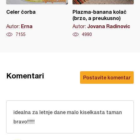
Celer čorba
Plazma-banana kolač
(brzo, a preukusno)
Erna
Jovana Radinovic
Autor:
Autor:
7155
4990
Komentari
Postavite komentar
idealna za letnje dane malo kiselkasta taman
bravo!!!!!!