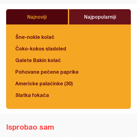
Najnoviji
Najpopularniji
Šne-nokle kolač
Čoko-kokos sladoled
Galete Bakin kolač
Pohovane pečene paprike
Americke palačinke (30)
Slatka fokača
Isprobao sam