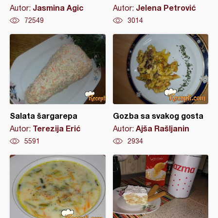
Jasmina Agic
Jelena Petrović
Autor:
Autor:
72549
3014
Salata šargarepa
Gozba sa svakog gosta
Terezija Erić
Ajša Rašljanin
Autor:
Autor:
5591
2934