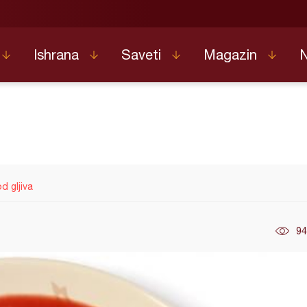
Ishrana
Saveti
Magazin
d gljiva
94