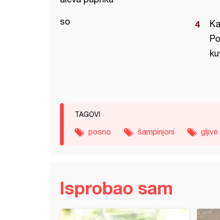
so
Ka
Po
ku
TAGOVI
posno
šampinjoni
gljive
Isprobao sam
e sa šampinjonima i soja sosom