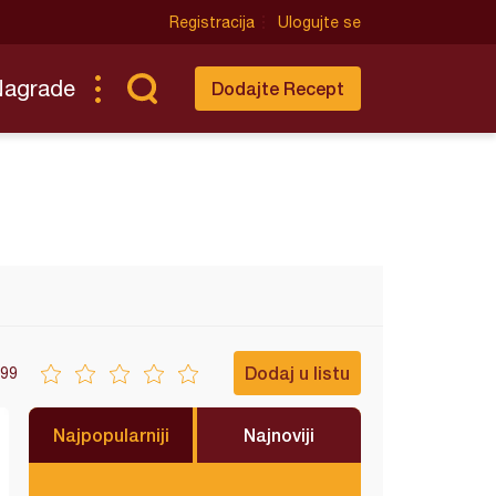
Registracija
Ulogujte se
Nagrade
Dodajte Recept
Dodaj u listu
99
Najpopularniji
Najnoviji