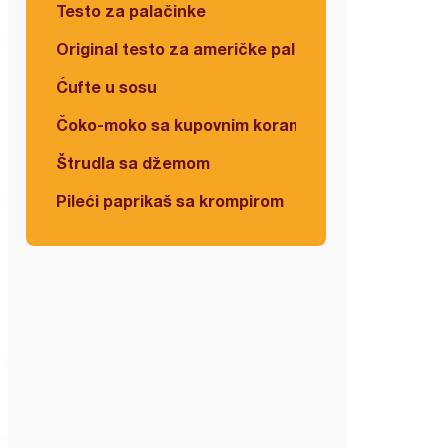
Testo za palačinke
Original testo za američke palačinke
Ćufte u sosu
Čoko-moko sa kupovnim korama
Štrudla sa džemom
Pileći paprikaš sa krompirom