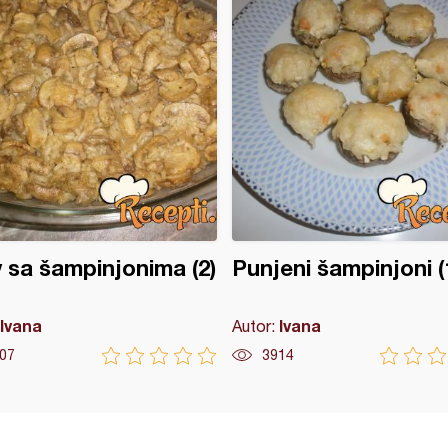
v sa šampinjonima (2)
Punjeni šampinjoni (
Ivana
Ivana
Autor:
07
3914