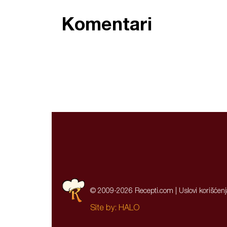
Komentari
© 2009-2026 Recepti.com |
Uslovi korišćen
Site by:
HALO