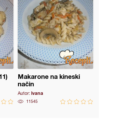
11)
Makarone na kineski
način
Ivana
Autor:
11545