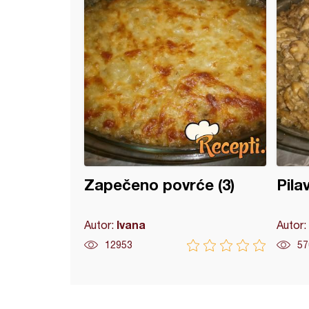
Zapečeno povrće (3)
Pila
Ivana
Autor:
Autor:
12953
57