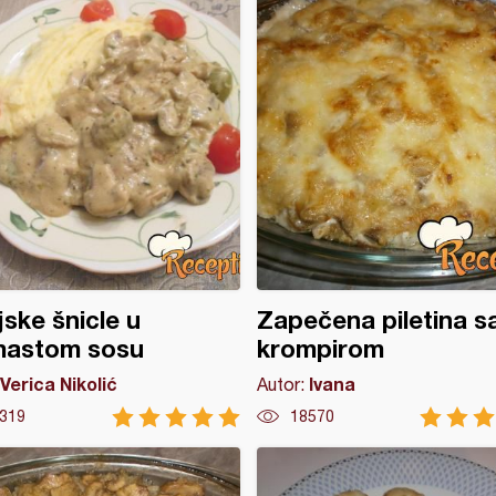
jske šnicle u
Zapečena piletina s
mastom sosu
krompirom
Verica Nikolić
Ivana
Autor:
319
18570