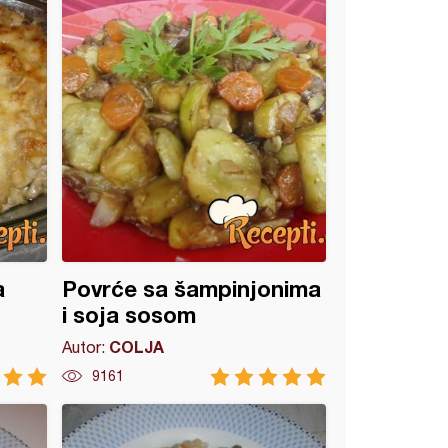
a
Povrće sa šampinjonima
i soja sosom
COLJA
Autor:
9161