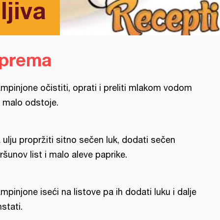
ljiva
iprema
mpinjone očistiti, oprati i preliti mlakom vodom
 malo odstoje.
 ulju propržiti sitno sečen luk, dodati sečen
ršunov list i malo aleve paprike.
mpinjone iseći na listove pa ih dodati luku i dalje
nstati.