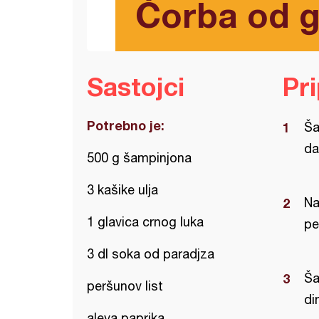
Čorba od g
Sastojci
Pr
Potrebno je:
Ša
da
500 g šampinjona
3 kašike ulja
Na
1 glavica crnog luka
pe
3 dl soka od paradjza
Ša
peršunov list
di
aleva paprika