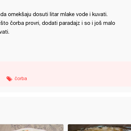
da omekšaju dosuti litar mlake vode i kuvati.
što čorba provri, dodati paradajz i so i još malo
vati.
čorba