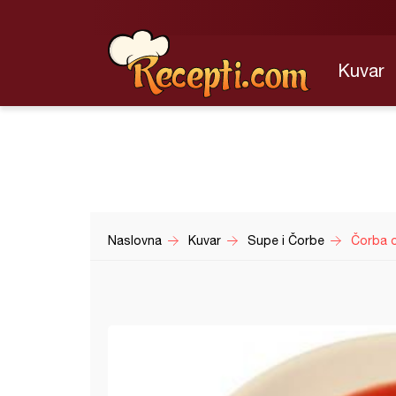
Kuvar
Naslovna
Kuvar
Supe i Čorbe
Čorba o