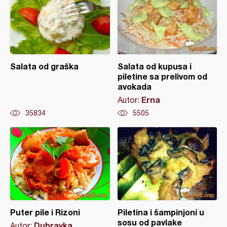
Salata od graška
Salata od kupusa i
piletine sa prelivom od
avokada
Erna
Autor:
35834
5505
Puter pile i Rizoni
Piletina i šampinjoni u
sosu od pavlake
Dubravka
Autor: