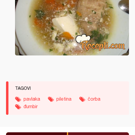
TAGOVI
pavlaka
piletina
čorba
đumbir