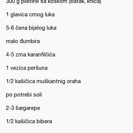
300 g piletine sa koskom (batak, krilca)
1 glavica crnog luka
5-6 čena bijelog luka
malo đumbira
4-5 zrna karanfilčića
1 vezica peršuna
1/2 kašičica muškantnig oraha
po potrebi soli
2-3 šargarepe
1/2 kašičica bibera