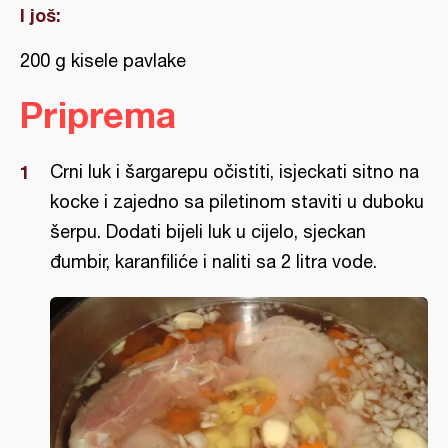
I još:
200 g kisele pavlake
Priprema
Crni luk i šargarepu očistiti, isjeckati sitno na
kocke i zajedno sa piletinom staviti u duboku
šerpu. Dodati bijeli luk u cijelo, sjeckan
đumbir, karanfiliće i naliti sa 2 litra vode.