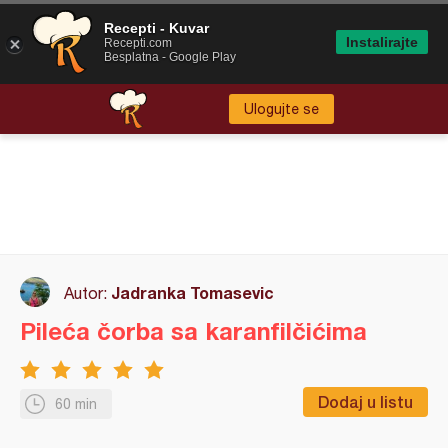
Recepti - Kuvar
Instalirajte
Recepti.com
Besplatna - Google Play
Ulogujte se
Jadranka Tomasevic
Autor:
Pileća čorba sa karanfilčićima
Dodaj u listu
60 min