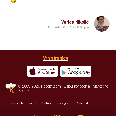
Verica Nikolić
December 6, 2015, 10:09 pm
Vrh stranice
© 2009-2026 Recepti.com |
Uslovi korišćenja
|
Marketing
|
Kontakt
Facebook
Twitter
Youtube
Instagram
Pinterest
Site by:
HALO