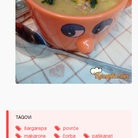
TAGOVI
šargarepa
povrće
makarone
čorba
paškanat