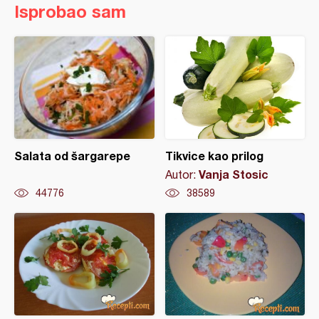
Isprobao sam
Salata od šargarepe
Tikvice kao prilog
Vanja Stosic
Autor:
44776
38589