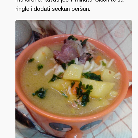
ringle i dodati seckan peršun.