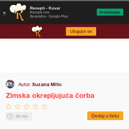
Recepti - Kuvar
Instalirajte
Recepti.com
Besplatna - Google Play
Ulogujte se
Suzana Mitic
Autor:
Zimska okrepljujuća čorba
Dodaj u listu
60 min