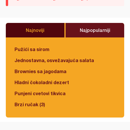
Najnoviji
Najpopularniji
Pužići sa sirom
Jednostavna, osvežavajuća salata
Brownies sa jagodama
Hladni čokoladni dezert
Punjeni cvetovi tikvica
Brzi ručak (3)