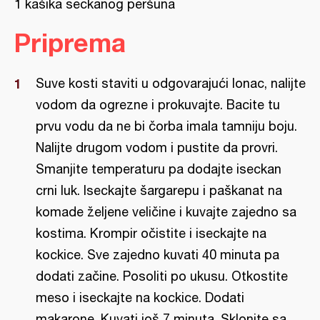
1 kašika seckanog peršuna
Priprema
Suve kosti staviti u odgovarajući lonac, nalijte
vodom ​da ogrezne i prokuvajte. Bacite tu
prvu vodu da ne bi čorba imala tamniju boju.
Nalijte drugom vodom i pustite da provri.
Smanjite temperaturu pa dodajte iseckan
crni luk. Iseckajte šargarepu i paškanat na
komade željene veličine i kuvajte zajedno sa
kostima. Krompir očistite i iseckajte na
kockice. Sve zajedno kuvati 40 minuta pa
dodati začine. Posoliti po ukusu. Otkostite
meso i iseckajte na kockice. Dodati
makarone. Kuvati još 7 minuta. Sklonite sa