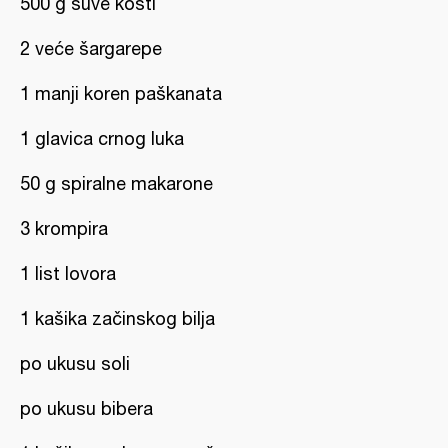
500 g suve kosti
2 veće šargarepe
1 manji koren paškanata
1 glavica crnog luka
50 g spiralne makarone
3 krompira
1 list lovora
1 kašika začinskog bilja
po ukusu soli
po ukusu bibera