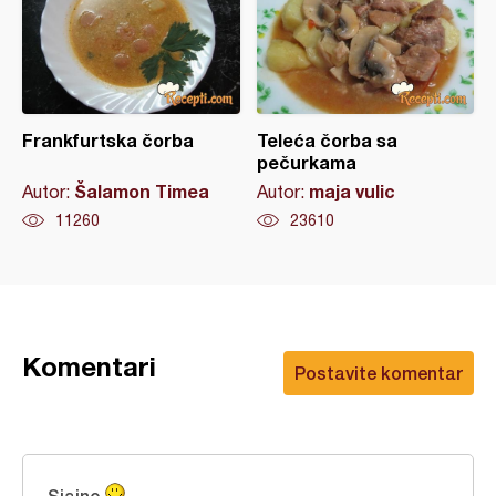
Frankfurtska čorba
Teleća čorba sa
pečurkama
Šalamon Timea
maja vulic
Autor:
Autor:
11260
23610
Komentari
Postavite komentar
Sjajno