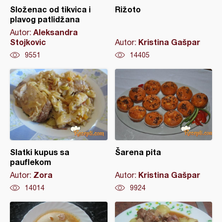
Složenac od tikvica i
Rižoto
plavog patlidžana
Aleksandra
Autor:
Stojkovic
Kristina Gašpar
Autor:
9551
14405
Slatki kupus sa
Šarena pita
pauflekom
Zora
Kristina Gašpar
Autor:
Autor:
14014
9924