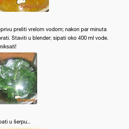
privu preliti vrelom vodom; nakon par minuta
prati. Staviti u blender; sipati oko 400 ml vode.
miksati!
pati u šerpu...