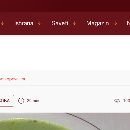
Ishrana
Saveti
Magazin
d koprive i m
OBA
20 min
103