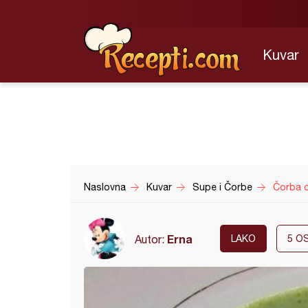
Kuvar
Naslovna
Kuvar
Supe i Čorbe
Čorba o
Erna
Autor:
LAKO
5
OS