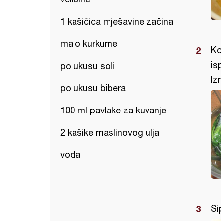
1 kašičica mješavine začina
malo kurkume
Ko
is
po ukusu soli
Iz
po ukusu bibera
100 ml pavlake za kuvanje
2 kašike maslinovog ulja
voda
Si