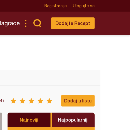
Registracija
Ulogujte se
Nagrade
Dodajte Recept
Dodaj u listu
47
Najnoviji
Najpopularniji