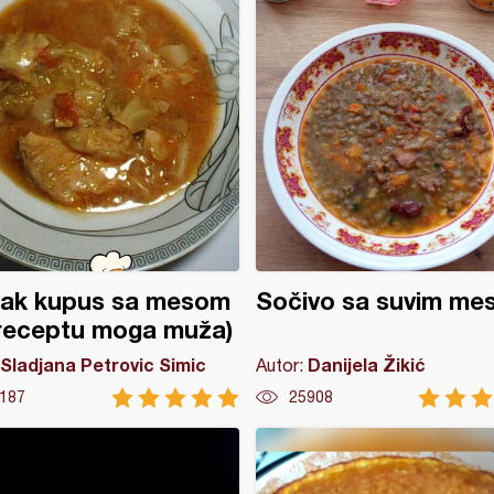
dak kupus sa mesom
Sočivo sa suvim me
receptu moga muža)
Sladjana Petrovic Simic
Danijela Žikić
Autor:
187
25908