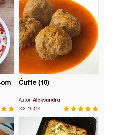
som
Ćufte (10)
Aleksandra
Autor:
16378