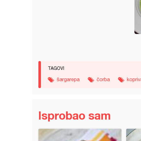
TAGOVI
šargarepa
čorba
kopriv
Isprobao sam
 (10)