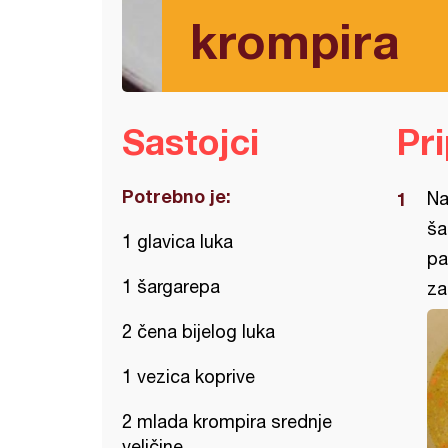
krompira
Sastojci
Pr
Potrebno je:
Na
ša
1 glavica luka
pa
1 šargarepa
za
2 čena bijelog luka
1 vezica koprive
2 mlada krompira srednje
veličine