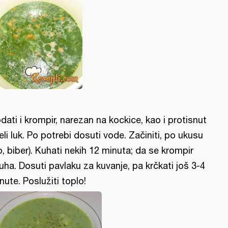
dati i krompir, narezan na kockice, kao i protisnut
jeli luk. Po potrebi dosuti vode. Začiniti, po ukusu
o, biber). Kuhati nekih 12 minuta; da se krompir
uha. Dosuti pavlaku za kuvanje, pa krčkati još 3-4
nute. Poslužiti toplo!