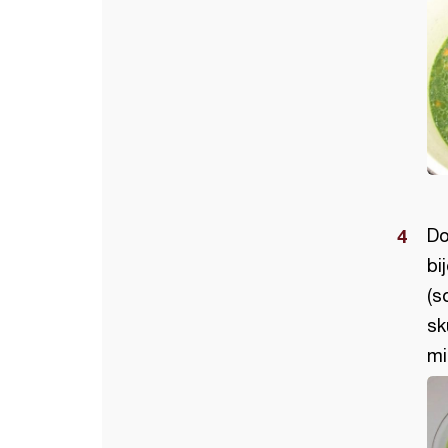
Do
bi
(s
sk
mi