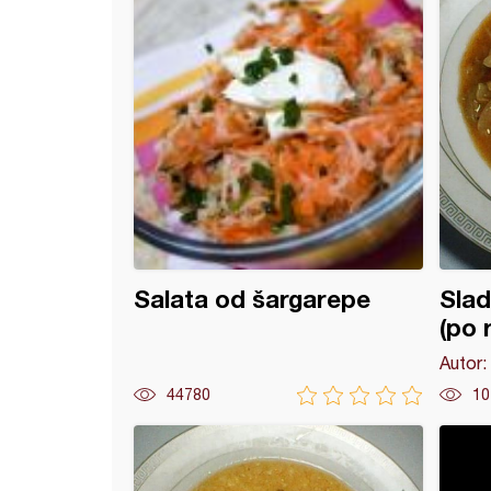
Salata od šargarepe
Sla
(po 
Autor:
44780
10
ka sa pečurkama