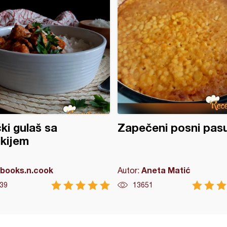
čki gulaš sa
Zapečeni posni pasu
rikijem
books.n.cook
Aneta Matić
Autor:
39
13651