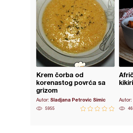
Krem čorba od
Afri
korenastog povrća sa
kiki
grizom
Sladjana Petrovic Simic
Autor:
Autor:
5955
46