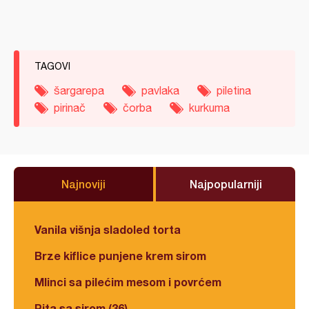
TAGOVI
šargarepa
pavlaka
piletina
pirinač
čorba
kurkuma
Najnoviji
Najpopularniji
Vanila višnja sladoled torta
Brze kiflice punjene krem sirom
Mlinci sa pilećim mesom i povrćem
Pita sa sirom (36)