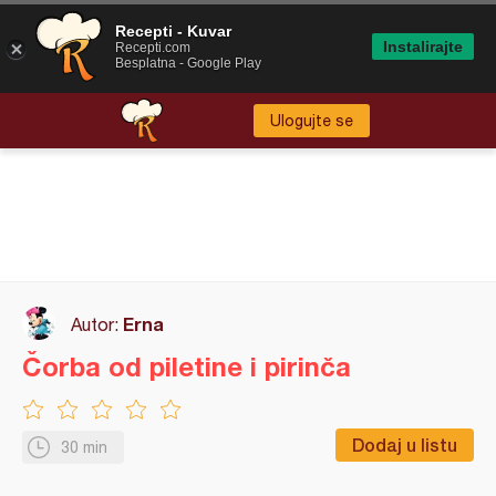
Recepti - Kuvar
Instalirajte
Recepti.com
Besplatna - Google Play
Ulogujte se
Erna
Autor:
Čorba od piletine i pirinča
Dodaj u listu
30 min