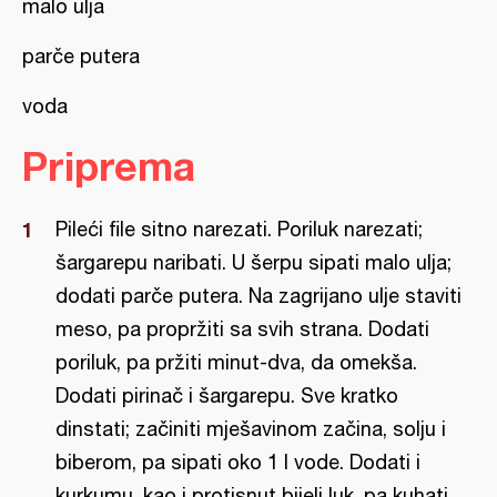
malo ulja
parče putera
voda
Priprema
Pileći file sitno narezati. Poriluk narezati;
šargarepu naribati. U šerpu sipati malo ulja;
dodati parče putera. Na zagrijano ulje staviti
meso, pa propržiti sa svih strana. Dodati
poriluk, pa pržiti minut-dva, da omekša.
Dodati pirinač i šargarepu. Sve kratko
dinstati; začiniti mješavinom začina, solju i
biberom, pa sipati oko 1 l vode. Dodati i
kurkumu, kao i protisnut bijeli luk, pa kuhati