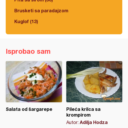
Brusketi sa paradajzom
Kuglof (13)
Isprobao sam
Salata od šargarepe
Pileća krilca sa
krompirom
Adilja Hodza
Autor: