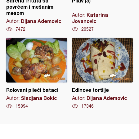
Šarena fritata sa
Pilav (3)
povrćem i mešanim
mesom
Katarina
Autor:
Dijana Ademovic
Jovanovic
Autor:
7472
20527
Rolovani pileći bataci
Edinove tortilje
Sladjana Bokic
Dijana Ademovic
Autor:
Autor:
15894
17346