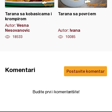
Tarana sa kobasicama i
Tarana sa povrćem
krompirom
Vesna
Autor:
Nesovanovic
Ivana
Autor:
18533
10085
Komentari
Postavite komentar
Budite prvi i komentarišite!