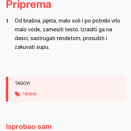
Priprema
Od brašna, jajeta, malo soli i po potrebi vrlo
malo vode, zamesiti testo. Izraditi ga na
dasci, sastrugati rendetom, prosušiti i
zakuvati supu.
TAGOVI
tarana
Isprobao sam