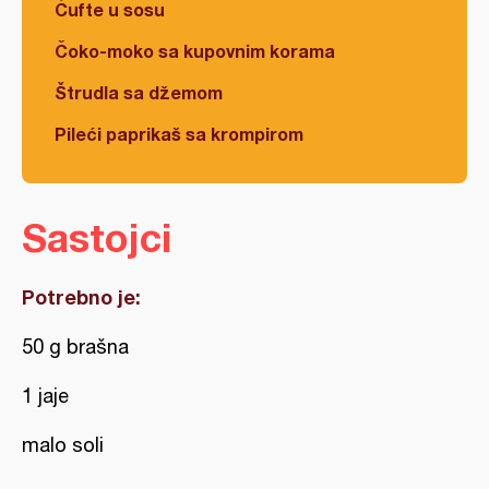
Ćufte u sosu
Čoko-moko sa kupovnim korama
Štrudla sa džemom
Pileći paprikaš sa krompirom
Sastojci
Potrebno je:
50 g brašna
1 jaje
malo soli