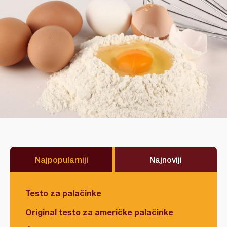
Najpopularniji
Najnoviji
Testo za palačinke
Original testo za američke palačinke