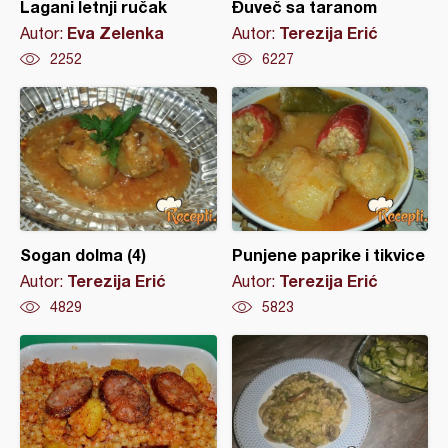
Lagani letnji ručak
Đuveč sa taranom
Eva Zelenka
Terezija Erić
Autor:
Autor:
2252
6227
Sogan dolma (4)
Punjene paprike i tikvice
Terezija Erić
Terezija Erić
Autor:
Autor:
4829
5823