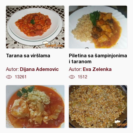
Tarana sa viršlama
Piletina sa šampinjonima
i taranom
Dijana Ademovic
Eva Zelenka
Autor:
Autor:
13261
1512