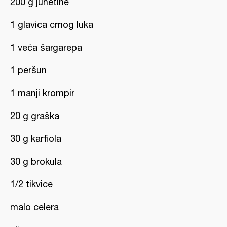
200 g junetine
1 glavica crnog luka
1 veća šargarepa
1 peršun
1 manji krompir
20 g graška
30 g karfiola
30 g brokula
1/2 tikvice
malo celera