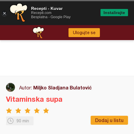
Recepti - Kuvar
Instalirajte
Recepti.com
Besplatna - Google Play
Ulogujte se
Miljko Sladjana Bulatović
Autor:
Vitaminska supa
Dodaj u listu
90 min