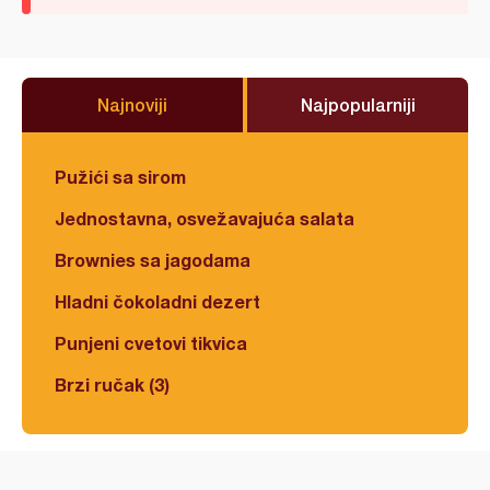
Najnoviji
Najpopularniji
Pužići sa sirom
Jednostavna, osvežavajuća salata
Brownies sa jagodama
Hladni čokoladni dezert
Punjeni cvetovi tikvica
Brzi ručak (3)