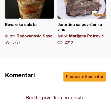
Bavarska salata
Junetina sa povrćem u
vinu
Radovanovic Sasa
Marijana Petrović
Autor:
Autor:
5737
2313
Komentari
Postavite komentar
Budite prvi i komentarišite!