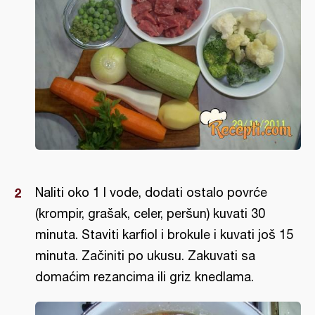
Naliti oko 1 l vode, dodati ostalo povrće
(krompir, grašak, celer, peršun) kuvati 30
minuta. Staviti karfiol i brokule i kuvati još 15
minuta. Začiniti po ukusu. Zakuvati sa
domaćim rezancima ili griz knedlama.