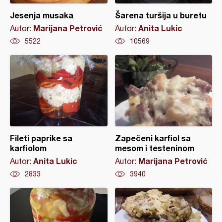
Jesenja musaka
Šarena turšija u buretu
Marijana Petrović
Anita Lukic
Autor:
Autor:
5522
10569
Fileti paprike sa
Zapečeni karfiol sa
karfiolom
mesom i testeninom
Anita Lukic
Marijana Petrović
Autor:
Autor:
2833
3940