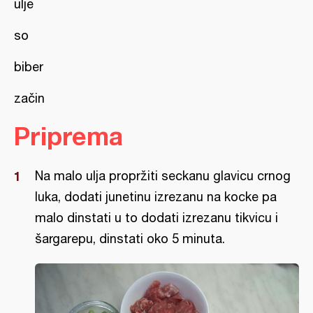
ulje
so
biber
začin
Priprema
Na malo ulja propržiti seckanu glavicu crnog
luka, dodati junetinu izrezanu na kocke pa
malo dinstati u to dodati izrezanu tikvicu i
šargarepu, dinstati oko 5 minuta.