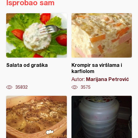
Isprobao sam
Salata od graška
Krompir sa viršlama i
karfiolom
Marijana Petrović
Autor:
35832
3575