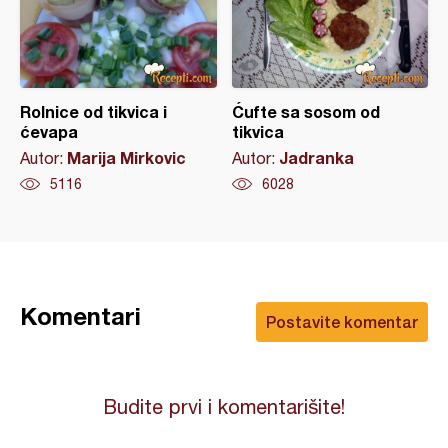
Rolnice od tikvica i
Ćufte sa sosom od
ćevapa
tikvica
Marija Mirkovic
Jadranka
Autor:
Autor:
5116
6028
Komentari
Postavite komentar
Budite prvi i komentarišite!