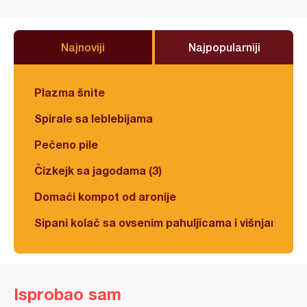
Najnoviji
Najpopularniji
Plazma šnite
Spirale sa leblebijama
Pečeno pile
Čizkejk sa jagodama (3)
Domaći kompot od aronije
Sipani kolač sa ovsenim pahuljicama i višnjama
Isprobao sam