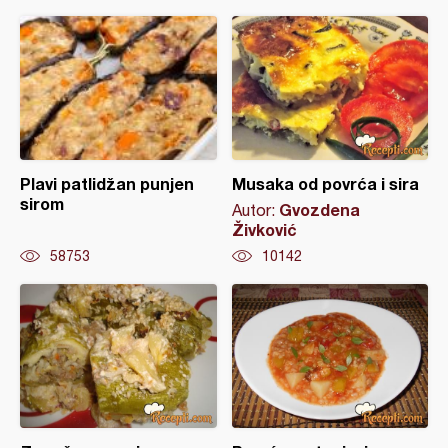
Plavi patlidžan punjen
Musaka od povrća i sira
sirom
Gvozdena
Autor:
Živković
58753
10142