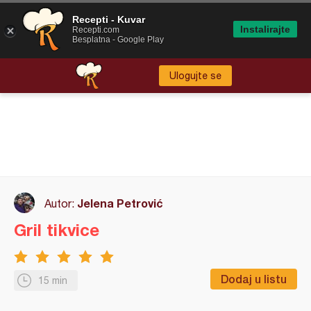
Recepti - Kuvar
Instalirajte
Recepti.com
Besplatna - Google Play
Ulogujte se
Jelena Petrović
Autor:
Gril tikvice
Dodaj u listu
15 min