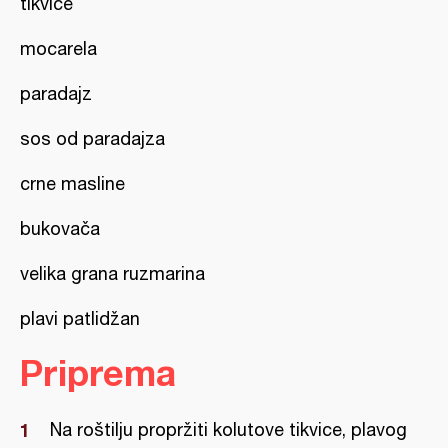
tikvice
mocarela
paradajz
sos od paradajza
crne masline
bukovača
velika grana ruzmarina
plavi patlidžan
Priprema
Na roštilju propržiti kolutove tikvice, plavog