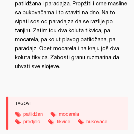
patlidžana i paradajza. Propžiti i crne masline
sa bukovačama i to staviti na dno. Na to
sipati sos od paradajza da se razlije po
tanjiru. Zatim idu dva koluta tikvica, pa
mocarela, pa kolut plavog patlidžana, pa
paradajz. Opet mocarela i na kraju još dva
koluta tikvica. Zabosti granu ruzmarina da
uhvati sve slojeve.
TAGOVI
patlidžan
mocarela
predjelo
tikvice
bukovače