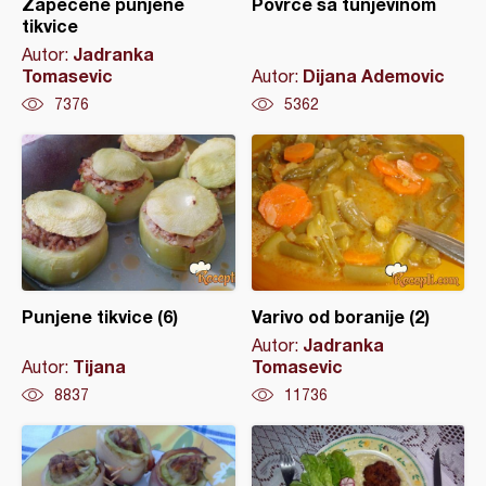
Zapečene punjene
Povrće sa tunjevinom
tikvice
Jadranka
Autor:
Tomasevic
Dijana Ademovic
Autor:
7376
5362
Punjene tikvice (6)
Varivo od boranije (2)
Jadranka
Autor:
Tijana
Tomasevic
Autor:
8837
11736