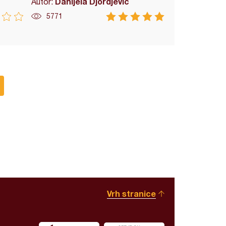
Danijela Djordjevic
Autor:
5771
Vrh stranice