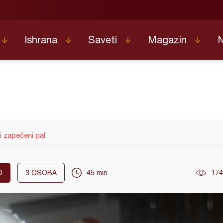
Ishrana
Saveti
Magazin
i zapečeni pal
O
3
OSOBA
45 min
174