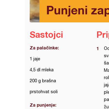
Punjeni zap
Sastojci
Pr
Za palačinke:
Od
sv
1 jaje
ša
4,5 dl mleka
Ma
ro
200 g brašna
ja
prstohvat soli
pl
pa
Za punjenje:
žu