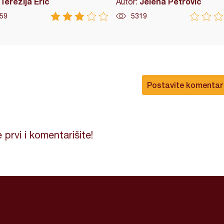
Terezija Erić
Jelena Petrović
Autor:
59
5319
Postavite komentar
 prvi i komentarišite!