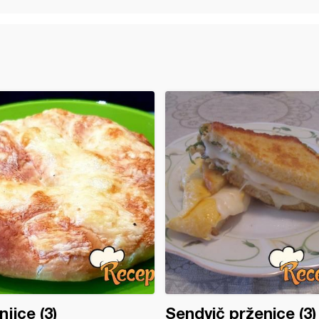
njice (3)
Sendvič prženice (3)