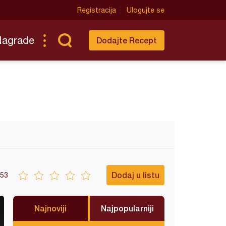
Registracija
Ulogujte se
Nagrade
Dodajte Recept
Dodaj u listu
53
Najnoviji
Najpopularniji