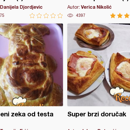
Danijela Djordjevic
Verica Nikolić
Autor:
75
4397
eni zeka od testa
Super brzi doručak