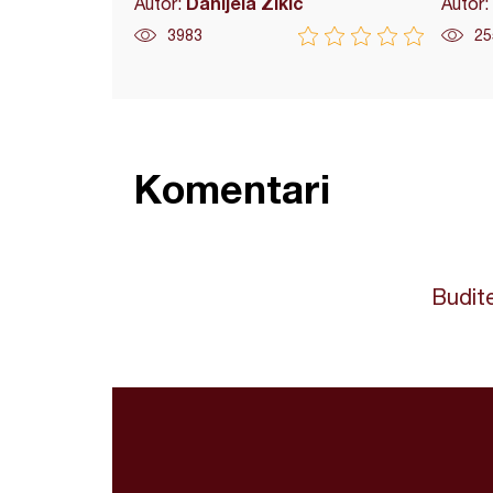
Danijela Žikić
Autor:
Autor:
3983
25
Komentari
Budite