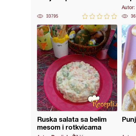
Autor:
33795
36
špagete
Ruska salata sa belim
Punj
mesom i rotkvicama