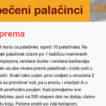
ečeni palačinci
iprema
 testa za palačinke, ispeći 10 palačinaka. Na
aki palačinak staviti po 1 kašičicu mariniranih
mpinjona, rendane šunke i rendana kačkavalja.
lo sa obe strane previti palačinak i ovlaš uviti u
latić. Svaki tako uvijen, prvo uvaljati u umućena 2
ja sa prstohvat soli, pa u prezlu, i stavljati ih u
eh prethodno pouljen. Kad poredjamo sve
lačinke, peći na 200 stepeni dok ne dobiju zlatno
tu boju. Pečene preliti po želji kečapom,