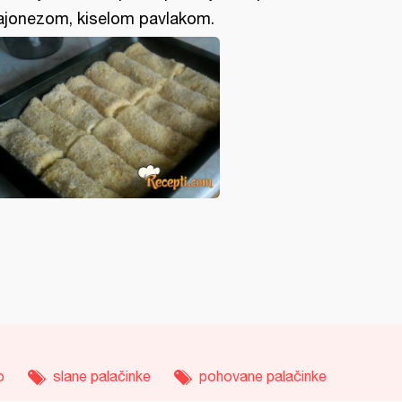
jonezom, kiselom pavlakom.
o
slane palačinke
pohovane palačinke