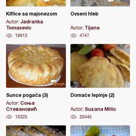
Kiflice sa majonezom
Ovseni hleb
Jadranka
Autor:
Tomasevic
Tijana
Autor:
18913
4747
Sunce pogača (3)
Domaće lepinje (2)
Соња
Autor:
Стевановић
Suzana Mitic
Autor:
10325
20445