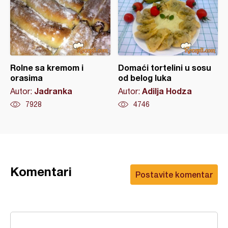
Rolne sa kremom i
Domaći tortelini u sosu
orasima
od belog luka
Jadranka
Adilja Hodza
Autor:
Autor:
7928
4746
Komentari
Postavite komentar