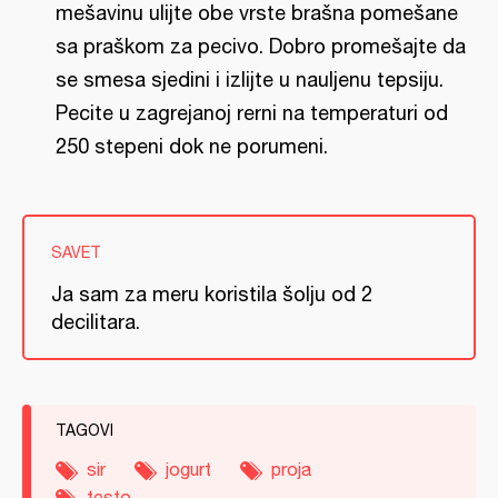
mešavinu ulijte obe vrste brašna pomešane
sa praškom za pecivo. Dobro promešajte da
se smesa sjedini i izlijte u nauljenu tepsiju.
Pecite u zagrejanoj rerni na temperaturi od
250 stepeni dok ne porumeni.
SAVET
Ja sam za meru koristila šolju od 2
decilitara.
TAGOVI
sir
jogurt
proja
testo