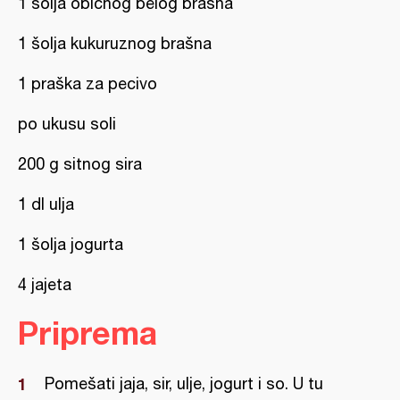
1 šolja običnog belog brašna
1 šolja kukuruznog brašna
1 praška za pecivo
po ukusu soli
200 g sitnog sira
1 dl ulja
1 šolja jogurta
4 jajeta
Priprema
Pomešati jaja, sir, ulje, jogurt i so. U tu