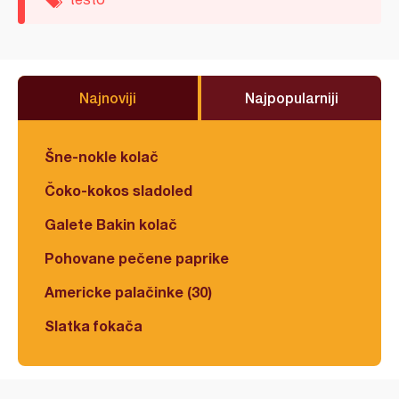
Najnoviji
Najpopularniji
Šne-nokle kolač
Čoko-kokos sladoled
Galete Bakin kolač
Pohovane pečene paprike
Americke palačinke (30)
Slatka fokača