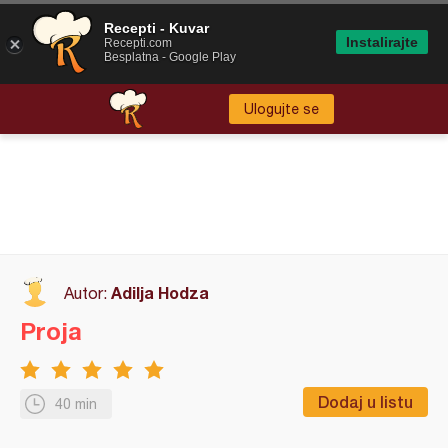
Recepti - Kuvar
Instalirajte
Recepti.com
Besplatna - Google Play
Ulogujte se
Adilja Hodza
Autor:
Proja
Dodaj u listu
40 min