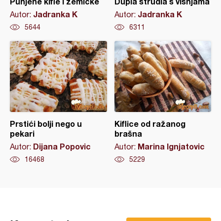
Punjene kifle i zemičke
Dupla štrudla s višnjama
Jadranka K
Jadranka K
Autor:
Autor:
5644
6311
Prstići bolji nego u
Kiflice od ražanog
pekari
brašna
Dijana Popovic
Marina Ignjatovic
Autor:
Autor:
16468
5229