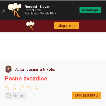
Recepti - Kuvar
Instalirajte
Recepti.com
Besplatna - Google Play
Ulogujte se
Jasmina Nikolić
Autor:
Posne zvezdice
Dodaj u listu
45 min