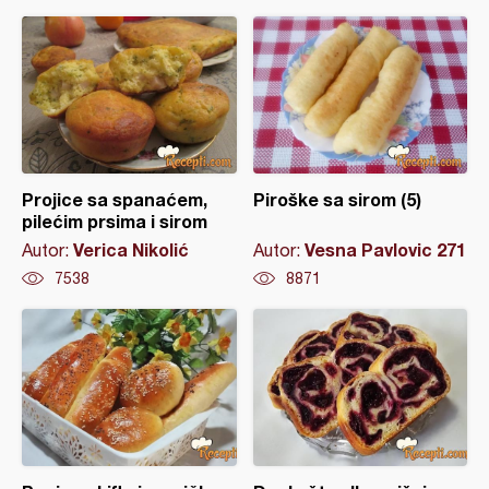
Projice sa spanaćem,
Piroške sa sirom (5)
pilećim prsima i sirom
Verica Nikolić
Vesna Pavlovic 271
Autor:
Autor:
7538
8871