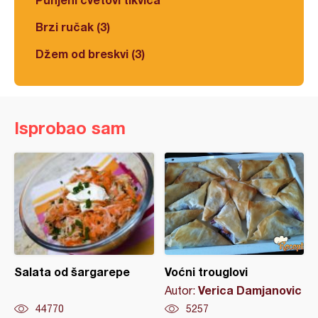
Brzi ručak (3)
Džem od breskvi (3)
Isprobao sam
Salata od šargarepe
Voćni trouglovi
Verica Damjanovic
Autor:
44770
5257