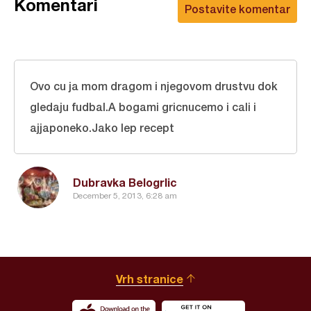
Komentari
Postavite komentar
Ovo cu ja mom dragom i njegovom drustvu dok
gledaju fudbal.A bogami gricnucemo i cali i
ajjaponeko.Jako lep recept
Dubravka Belogrlic
December 5, 2013, 6:28 am
Vrh stranice