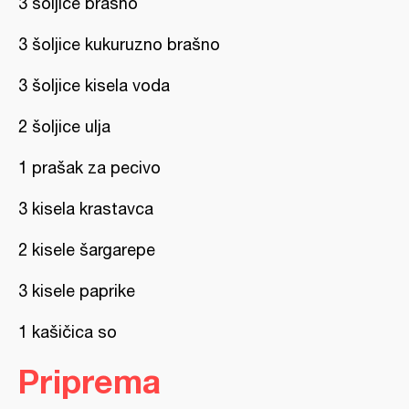
3 šoljice brašno
3 šoljice kukuruzno brašno
3 šoljice kisela voda
2 šoljice ulja
1 prašak za pecivo
3 kisela krastavca
2 kisele šargarepe
3 kisele paprike
1 kašičica so
Priprema