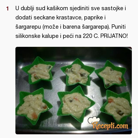
U dublji sud kašikom sjediniti sve sastojke i
dodati seckane krastavce, paprike i
šargarepu (može i barena šargarepa). Puniti
silikonske kalupe i peći na 220 C. PRIJATNO!