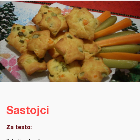
Sastojci
Za testo: