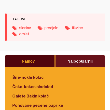
TAGOVI
slanina
predjelo
tikvice
omlet
Najnoviji
Najpopularniji
Šne-nokle kolač
Čoko-kokos sladoled
Galete Bakin kolač
Pohovane pečene paprike