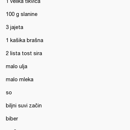
1 velika tikvica
100 g slanine
3 jajeta
1 kašika brašna
2 lista tost sira
malo ulja
malo mleka
so
biljni suvi začin
biber