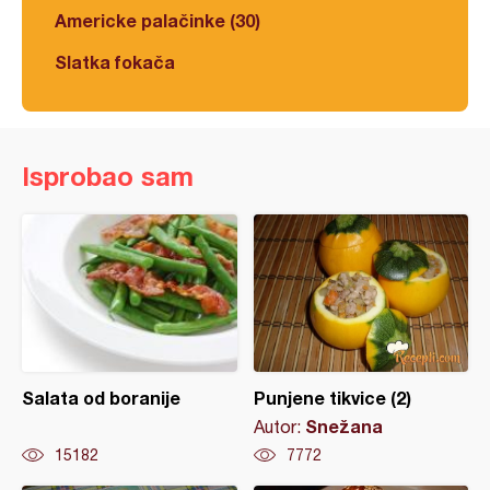
Americke palačinke (30)
Slatka fokača
Isprobao sam
Salata od boranije
Punjene tikvice (2)
Snežana
Autor:
15182
7772