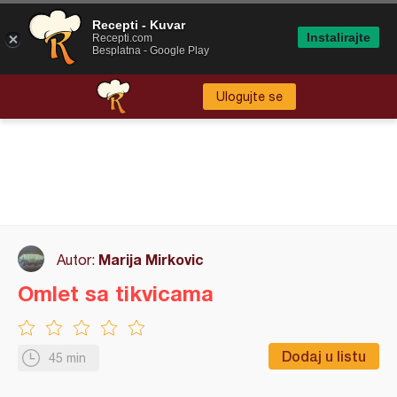
Recepti - Kuvar
Instalirajte
Recepti.com
Besplatna - Google Play
Ulogujte se
Marija Mirkovic
Autor:
Omlet sa tikvicama
Dodaj u listu
45 min