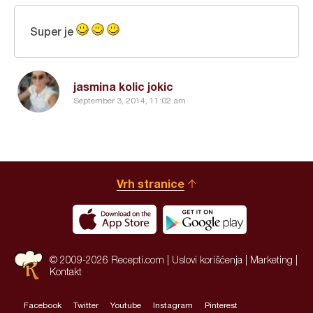
Super je
jasmina kolic jokic
September 3, 2014, 11:02 am
Vrh stranice
© 2009-2026 Recepti.com |
Uslovi korišćenja
|
Marketing
|
Kontakt
Facebook
Twitter
Youtube
Instagram
Pinterest