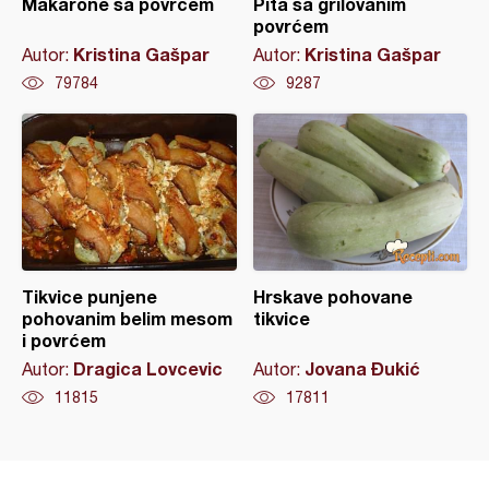
Makarone sa povrćem
Pita sa grilovanim
povrćem
Kristina Gašpar
Kristina Gašpar
Autor:
Autor:
79784
9287
Tikvice punjene
Hrskave pohovane
pohovanim belim mesom
tikvice
i povrćem
Dragica Lovcevic
Jovana Đukić
Autor:
Autor:
11815
17811