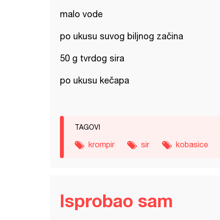
malo vode
po ukusu suvog biljnog začina
50 g tvrdog sira
po ukusu kečapa
TAGOVI
krompir
sir
kobasice
Isprobao sam