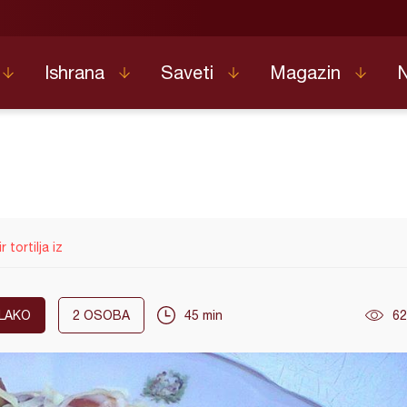
Ishrana
Saveti
Magazin
 tortilja iz
LAKO
2
OSOBA
45 min
62