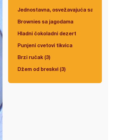
Jednostavna, osvežavajuća salata
Brownies sa jagodama
Hladni čokoladni dezert
Punjeni cvetovi tikvica
Brzi ručak (3)
Džem od breskvi (3)