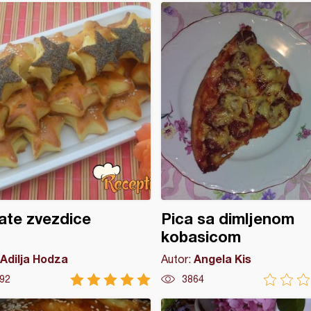
ate zvezdice
Pica sa dimljenom
kobasicom
Adilja Hodza
Angela Kis
Autor:
92
3864