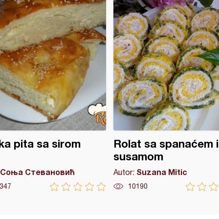
ka pita sa sirom
Rolat sa spanaćem i
susamom
Соња Стевановић
Suzana Mitic
Autor:
347
10190