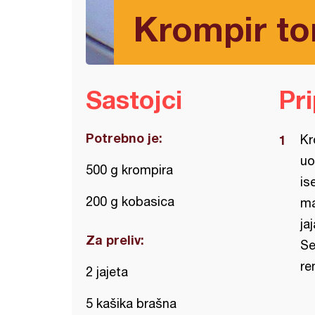
Krompir tort
Sastojci
Pr
Potrebno je:
Kr
uo
500 g krompira
is
200 g kobasica
ma
ja
Za preliv:
Se
re
2 jajeta
5 kašika brašna