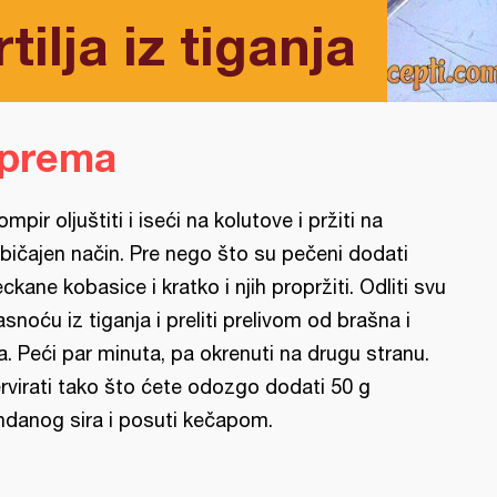
ilja iz tiganja
iprema
ompir oljuštiti i iseći na kolutove i pržiti na
bičajen način. Pre nego što su pečeni dodati
eckane kobasice i kratko i njih propržiti. Odliti svu
snoću iz tiganja i preliti prelivom od brašna i
ja. Peći par minuta, pa okrenuti na drugu stranu.
rvirati tako što ćete odozgo dodati 50 g
ndanog sira i posuti kečapom.