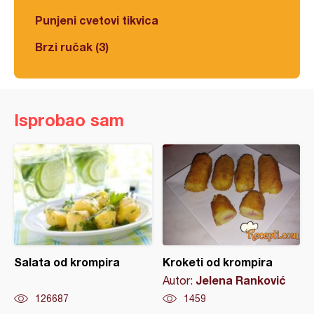
Punjeni cvetovi tikvica
Brzi ručak (3)
Isprobao sam
Salata od krompira
Kroketi od krompira
Jelena Ranković
Autor:
126687
1459