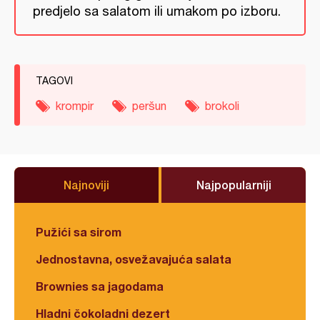
predjelo sa salatom ili umakom po izboru.
TAGOVI
krompir
peršun
brokoli
Najnoviji
Najpopularniji
Pužići sa sirom
Jednostavna, osvežavajuća salata
Brownies sa jagodama
Hladni čokoladni dezert