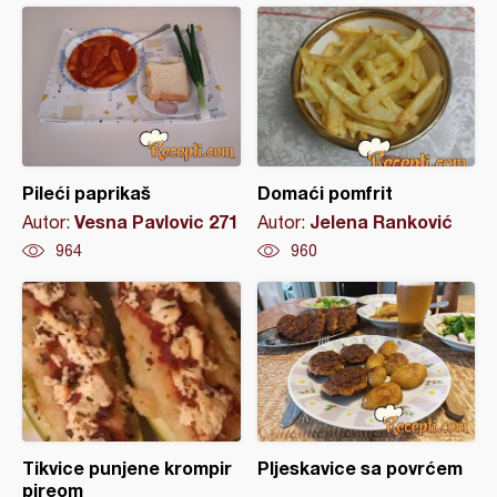
Pileći paprikaš
Domaći pomfrit
Vesna Pavlovic 271
Jelena Ranković
Autor:
Autor:
964
960
Tikvice punjene krompir
Pljeskavice sa povrćem
pireom