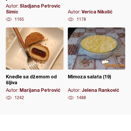
Sladjana Petrovic
Autor:
Simic
Verica Nikolić
Autor:
1165
1178
Knedle sa džemom od
Mimoza salata (19)
šljiva
Marijana Petrović
Jelena Ranković
Autor:
Autor:
1242
1488