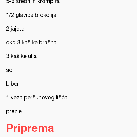
5-6 srednjih krompira
1/2 glavice brokolija
2 jajeta
oko 3 kašike brašna
3 kašike ulja
so
biber
1 veza peršunovog lišća
prezle
Priprema