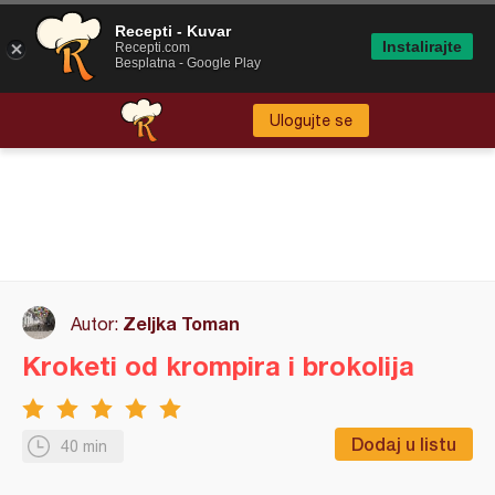
Recepti - Kuvar
Instalirajte
Recepti.com
Besplatna - Google Play
Ulogujte se
Zeljka Toman
Autor:
Kroketi od krompira i brokolija
Dodaj u listu
40 min