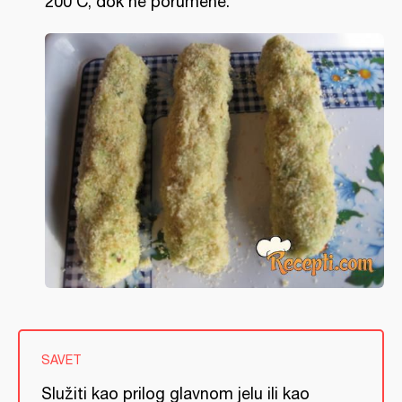
200 C, dok ne porumene.
SAVET
Služiti kao prilog glavnom jelu ili kao