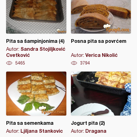
Pita sa šampinjonima (4)
Posna pita sa povrćem
Sandra Stojiljković
Autor:
Cvetković
Verica Nikolić
Autor:
5465
3794
Pita sa semenkama
Jogurt pita (2)
Ljiljana Stankovic
Dragana
Autor:
Autor: