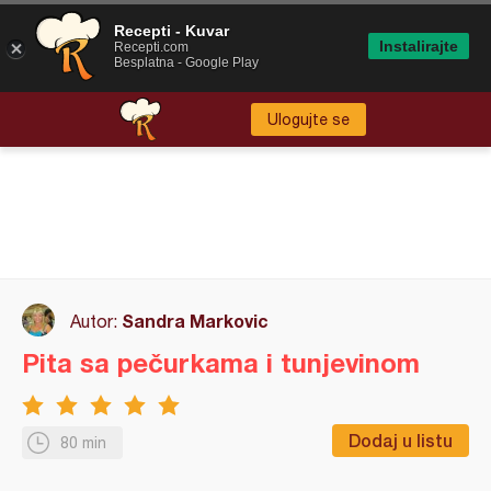
Recepti - Kuvar
Instalirajte
Recepti.com
Besplatna - Google Play
Ulogujte se
Sandra Markovic
Autor:
Pita sa pečurkama i tunjevinom
Dodaj u listu
80 min