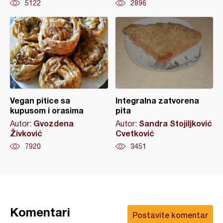
5122
2896
Vegan pitice sa
Integralna zatvorena
kupusom i orasima
pita
Gvozdena
Sandra Stojiljković
Autor:
Autor:
Živković
Cvetković
7920
3451
Komentari
Postavite komentar