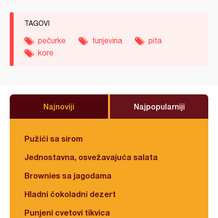
TAGOVI
pečurke
tunjevina
pita
kore
Najnoviji
Najpopularniji
Pužići sa sirom
Jednostavna, osvežavajuća salata
Brownies sa jagodama
Hladni čokoladni dezert
Punjeni cvetovi tikvica