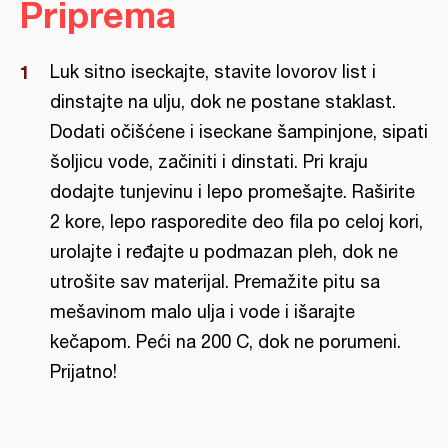
Priprema
Luk sitno iseckajte, stavite lovorov list i
dinstajte na ulju, dok ne postane staklast.
Dodati očišćene i iseckane šampinjone, sipati
šoljicu vode, začiniti i dinstati. Pri kraju
dodajte tunjevinu i lepo promešajte. Raširite
2 kore, lepo rasporedite deo fila po celoj kori,
urolajte i ređajte u podmazan pleh, dok ne
utrošite sav materijal. Premažite pitu sa
mešavinom malo ulja i vode i išarajte
kečapom. Peći na 200 C, dok ne porumeni.
Prijatno!