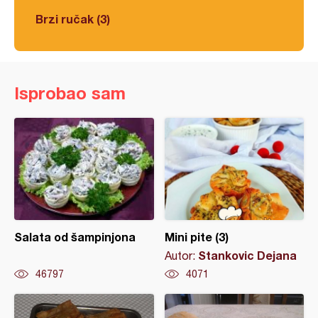
Brzi ručak (3)
Isprobao sam
Salata od šampinjona
Mini pite (3)
Stankovic Dejana
Autor:
46797
4071