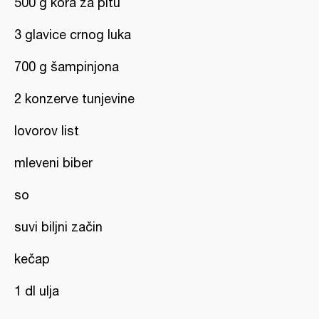
500 g kora za pitu
3 glavice crnog luka
700 g šampinjona
2 konzerve tunjevine
lovorov list
mleveni biber
so
suvi biljni začin
kečap
1 dl ulja