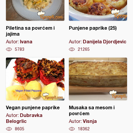
Piletina sa povrćem i
Punjene paprike (25)
jajima
Ivana
Danijela Djordjevic
Autor:
Autor:
5783
21265
Vegan punjene paprike
Musaka sa mesom i
povrćem
Dubravka
Autor:
Belogrlic
Visnja
Autor:
8605
18362