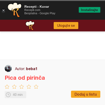
Recepti - Kuvar
Instalirajte
Recepti.com
Besplatna - Google Play
Ulogujte se
beba1
Autor:
Pica od pirinča
Dodaj u listu
40 min