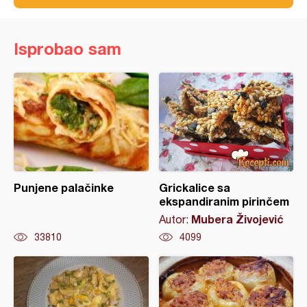
Isprobao sam
Punjene palačinke
Grickalice sa
ekspandiranim pirinčem
Mubera Živojević
Autor:
33810
4099