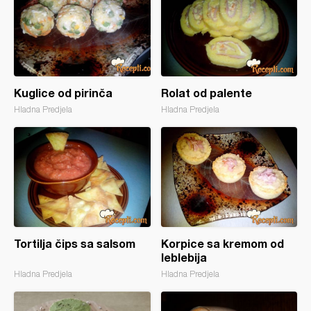
Kuglice od pirinča
Rolat od palente
Hladna Predjela
Hladna Predjela
Tortilja čips sa salsom
Korpice sa kremom od
leblebija
Hladna Predjela
Hladna Predjela