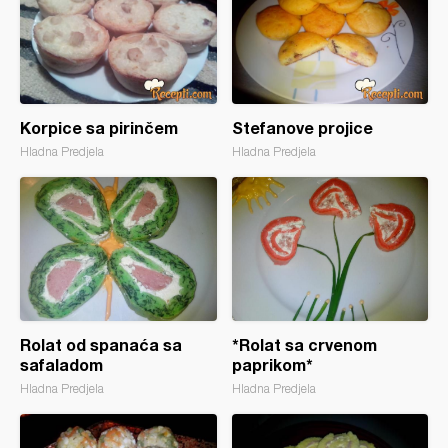
Korpice sa pirinčem
Stefanove projice
Hladna Predjela
Hladna Predjela
Rolat od spanaća sa
*Rolat sa crvenom
safaladom
paprikom*
Hladna Predjela
Hladna Predjela