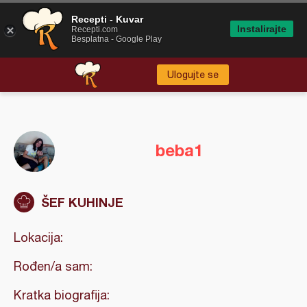
Recepti - Kuvar
Instalirajte
Recepti.com
Besplatna - Google Play
Ulogujte se
beba1
ŠEF KUHINJE
Lokacija:
Rođen/a sam:
Kratka biografija: