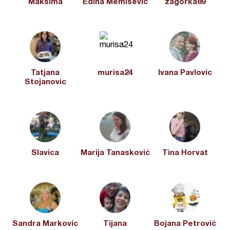
Maksima
Edina Memisevic
zagorka89
Tatjana
murisa24
Ivana Pavlovic
Stojanovic
Slavica
Marija Tanasković
Tina Horvat
Sandra Markovic
Tijana
Bojana Petrović