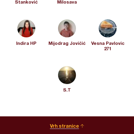
Stanković
Milosava
Indira HP
Mijodrag Jovičić
Vesna Pavlovic
271
S.T
Vrh stranice