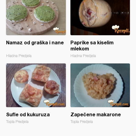
Namaz od graška i nane
Paprike sa kiselim
mlekom
Hladna Predjela
Hladna Predjela
Sufle od kukuruza
Zapečene makarone
Topla Predjela
Topla Predjela