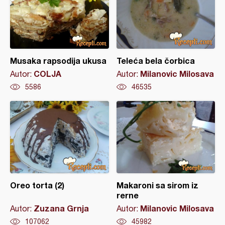
Musaka rapsodija ukusa
Teleća bela čorbica
COLJA
Milanovic Milosava
Autor:
Autor:
5586
46535
Oreo torta (2)
Makaroni sa sirom iz
rerne
Zuzana Grnja
Milanovic Milosava
Autor:
Autor:
107062
45982