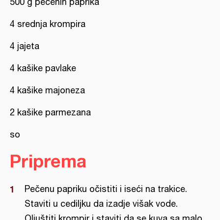
500 g pečenih paprika
4 srednja krompira
4 jajeta
4 kašike pavlake
4 kašike majoneza
2 kašike parmezana
so
Priprema
Pečenu papriku očistiti i iseći na trakice.
Staviti u cediljku da izadje višak vode.
Oljuštiti krompir i staviti da se kuva sa malo