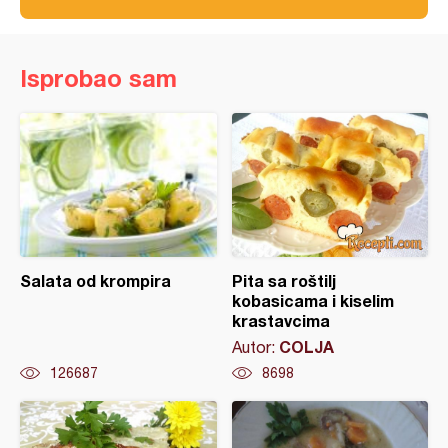
Isprobao sam
Salata od krompira
Pita sa roštilj
kobasicama i kiselim
krastavcima
COLJA
Autor:
126687
8698