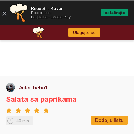
Recepti - Kuvar
Instalirajte
Recepti.com
Besplatna - Google Play
Ulogujte se
beba1
Autor:
Salata sa paprikama
Dodaj u listu
40 min