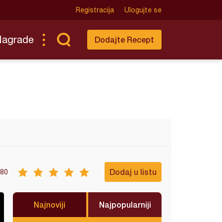
Registracija
Ulogujte se
Nagrade
Dodajte Recept
Dodaj u listu
80
Najnoviji
Najpopularniji