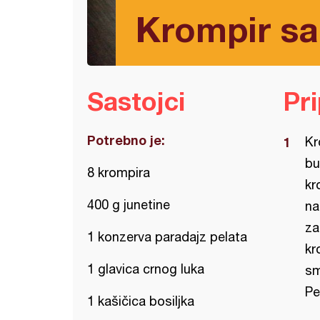
Krompir sa
Sastojci
Pr
Potrebno je:
Kr
bu
8 krompira
kr
400 g junetine
na
za
1 konzerva paradajz pelata
kr
1 glavica crnog luka
sm
Pe
1 kašičica bosiljka