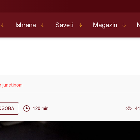
Ishrana
Saveti
Magazin
a junetinom
OSOBA
120 min
44