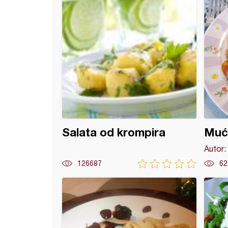
Salata od krompira
Mućk
Autor:
126687
62
a sa avokadom na hlebu