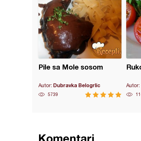
Pile sa Mole sosom
Ruko
Dubravka Belogrlic
Autor:
Autor:
5739
11
Komentari