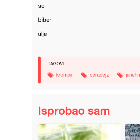
so
biber
ulje
TAGOVI
krompir
paradajz
juneti
Isprobao sam
ne tikvice