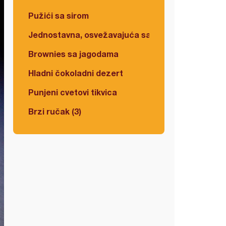
Pužići sa sirom
Jednostavna, osvežavajuća salata
Brownies sa jagodama
Hladni čokoladni dezert
Punjeni cvetovi tikvica
Brzi ručak (3)