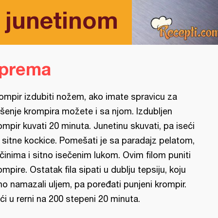
 junetinom
iprema
ompir izdubiti nožem, ako imate spravicu za
šenje krompira možete i sa njom. Izdubljen
ompir kuvati 20 minuta. Junetinu skuvati, pa iseći
 sitne kockice. Pomešati je sa paradajz pelatom,
činima i sitno isečenim lukom. Ovim filom puniti
ompire. Ostatak fila sipati u dublju tepsiju, koju
o namazali uljem, pa poređati punjeni krompir.
ći u rerni na 200 stepeni 20 minuta.