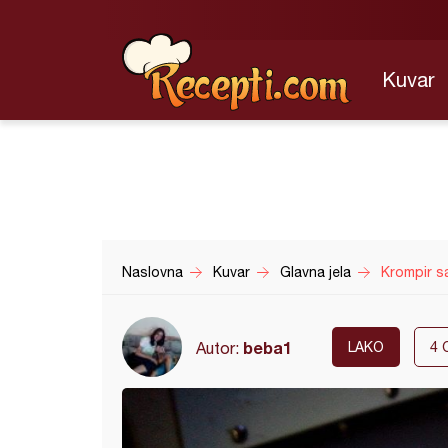
Kuvar
Naslovna
Kuvar
Glavna jela
Krompir s
beba1
Autor:
LAKO
4