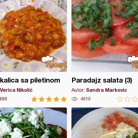
alica sa piletinom
Paradajz salata (3)
Verica Nikolić
Sandra Markovic
Autor:
689
4610