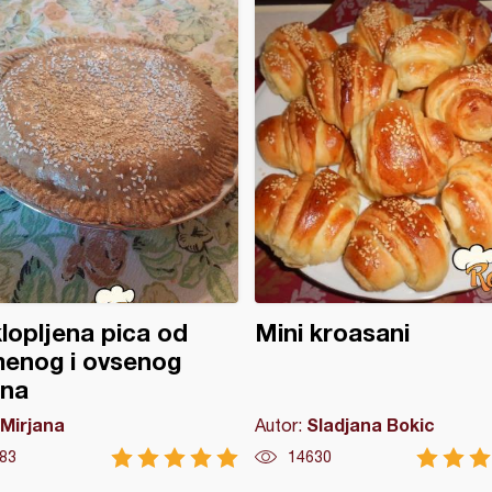
lopljena pica od
Mini kroasani
enog i ovsenog
šna
Mirjana
Sladjana Bokic
Autor:
83
14630