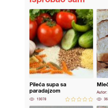
pir sa susamom
Pileća supa sa
Mleč
paradajzom
Autor:
13078
36