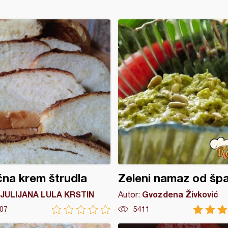
na krem štrudla
Zeleni namaz od špa
JULIJANA LULA KRSTIN
Gvozdena Živković
Autor:
07
5411