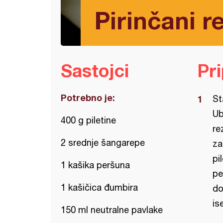
Pirinčani r
Sastojci
Pr
Potrebno je:
St
Ub
400 g piletine
re
2 srednje šangarepe
za
pi
1 kašika peršuna
pe
1 kašičica đumbira
do
is
150 ml neutralne pavlake