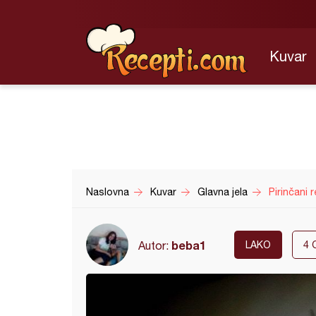
Kuvar
Naslovna
Kuvar
Glavna jela
Pirinčani 
beba1
Autor:
LAKO
4