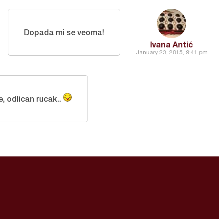
Dopada mi se veoma!
Ivana Antić
January 23, 2015, 9:41 pm
e, odlican rucak..