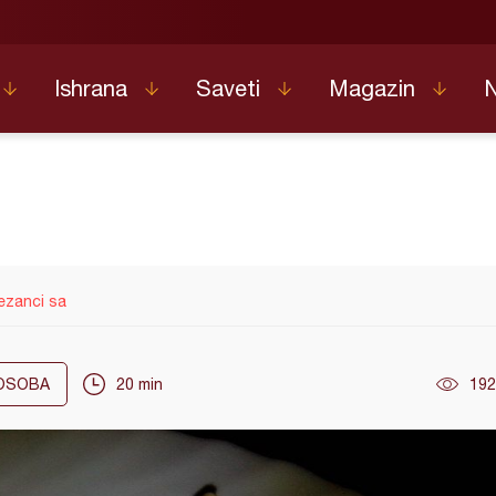
Ishrana
Saveti
Magazin
rezanci sa
OSOBA
20 min
192