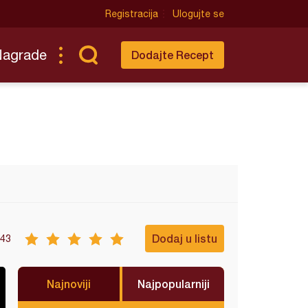
Registracija
Ulogujte se
Nagrade
Dodajte Recept
Dodaj u listu
43
Najnoviji
Najpopularniji