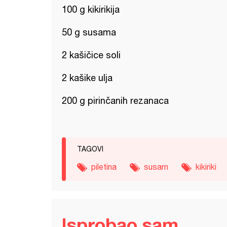
100 g kikirikija
50 g susama
2 kašičice soli
2 kašike ulja
200 g pirinčanih rezanaca
TAGOVI
piletina
susam
kikiriki
Isprobao sam