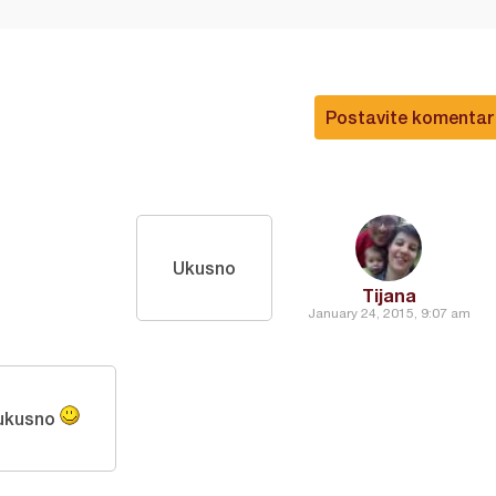
Postavite komentar
Ukusno
Tijana
January 24, 2015, 9:07 am
i ukusno