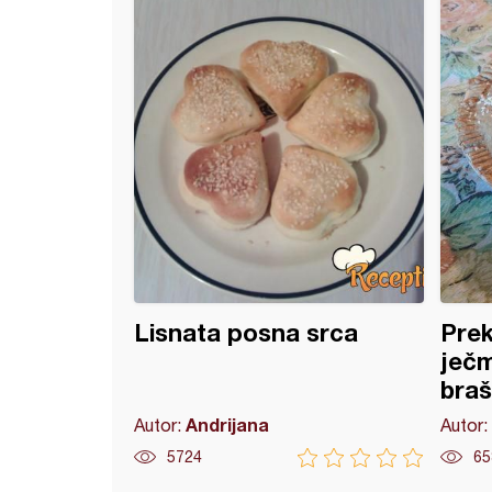
ne lepinjice
Lisnata posna srca
Prek
ječm
bra
Andrijana
Autor:
Autor:
5724
65