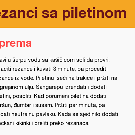
ezanci sa piletinom
iprema
avi u šerpu vodu sa kašičicom soli da provri.
aciti rezance i kuvati 3 minute, pa procediti
zance iz vode. Piletinu iseći na trakice i pržiti na
grejanom ulju. Šangarepu izrendati i dodati
letini, posoliti. Kad porumeni piletina dodati
ršun, đumbir i susam. Pržiti par minuta, pa
dati neutralnu pavlaku. Kada se sjedinilo dodati
eckani kikiriki i preliti preko rezanaca.