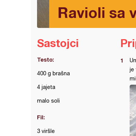
Ravioli sa 
Sastojci
Pr
Testo:
Um
je
400 g brašna
mi
4 jajeta
malo soli
Fil:
3 viršle