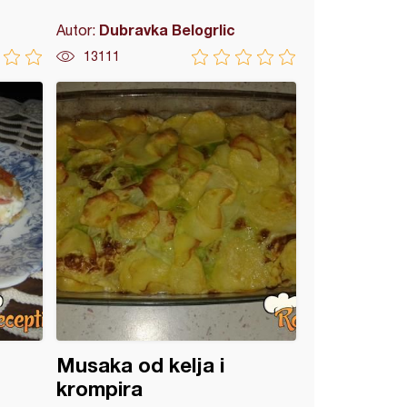
Dubravka Belogrlic
Autor:
13111
Musaka od kelja i
krompira