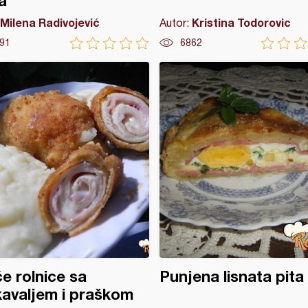
a
Milena Radivojević
Kristina Todorovic
Autor:
91
6862
će rolnice sa
Punjena lisnata pita
avaljem i praškom