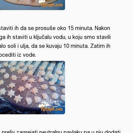
taviti ih da se prosuše oko 15 minuta. Nakon
ga ih staviti u ključalu vodu, u koju smo stavili
lo soli i ulja, da se kuvaju 10 minuta. Zatim ih
ocediti iz vode.
 preliv zagrejati neutralnu pavlaku pa u nju dodati