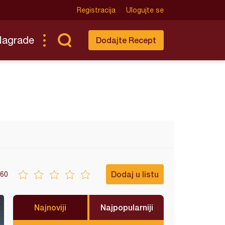
Registracija
Ulogujte se
Nagrade
Dodajte Recept
Dodaj u listu
60
Najnoviji
Najpopularniji