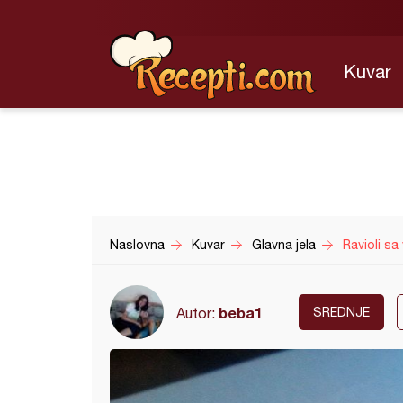
Kuvar
Naslovna
Kuvar
Glavna jela
Ravioli sa
beba1
Autor:
SREDNJE