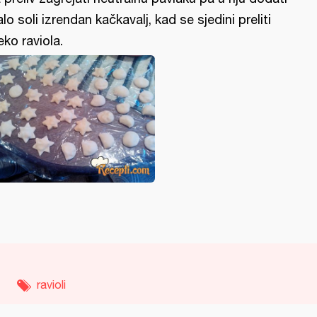
lo soli izrendan kačkavalj, kad se sjedini preliti
eko raviola.
ravioli