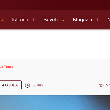
Ishrana
Saveti
Magazin
 viršlama
4
OSOBA
60 min
57