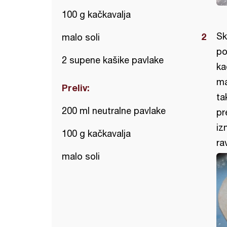
100 g kačkavalja
Sk
malo soli
po
2 supene kašike pavlake
ka
ma
Preliv:
ta
200 ml neutralne pavlake
pr
iz
100 g kačkavalja
ra
malo soli