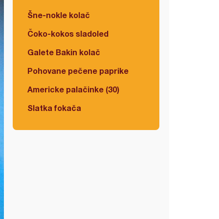
Šne-nokle kolač
Čoko-kokos sladoled
Galete Bakin kolač
Pohovane pečene paprike
Americke palačinke (30)
Slatka fokača