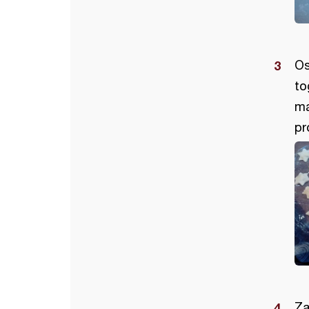
Os
to
ma
pr
Za