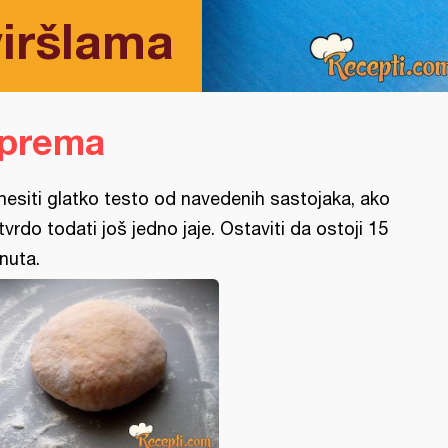
viršlama
iprema
esiti glatko testo od navedenih sastojaka, ako
 tvrdo todati još jedno jaje. Ostaviti da ostoji 15
nuta.