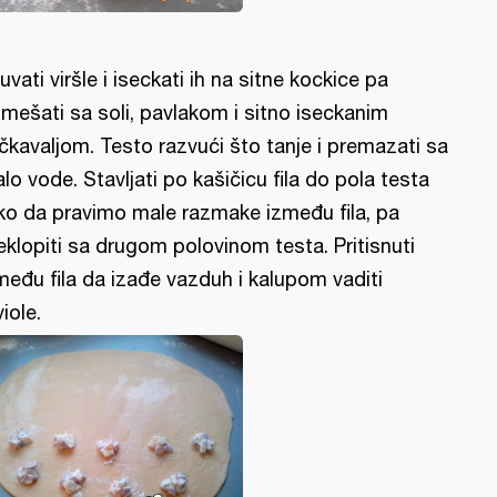
uvati viršle i iseckati ih na sitne kockice pa
mešati sa soli, pavlakom i sitno iseckanim
čkavaljom. Testo razvući što tanje i premazati sa
lo vode. Stavljati po kašičicu fila do pola testa
ko da pravimo male razmake između fila, pa
eklopiti sa drugom polovinom testa. Pritisnuti
među fila da izađe vazduh i kalupom vaditi
viole.