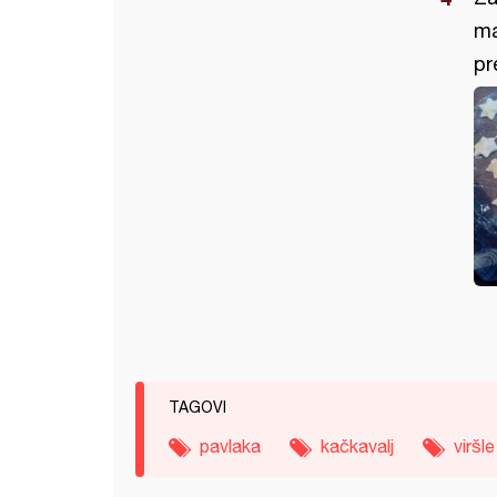
ma
pr
TAGOVI
pavlaka
kačkavalj
viršle