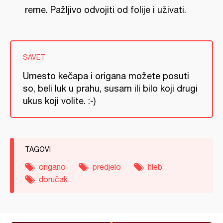
rerne. Pažljivo odvojiti od folije i uživati.
SAVET
Umesto kečapa i origana možete posuti
so, beli luk u prahu, susam ili bilo koji drugi
ukus koji volite. :-)
TAGOVI
origano
predjelo
hleb
doručak