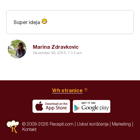
Super ideja
Marina Zdravkovic
December 30, 2015, 7:13 am
Vrh stranice
© 2009-2026 Recepti.com |
Uslovi korišćenja
|
Marketing
|
Kontakt