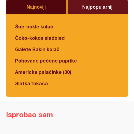
Najnoviji
Najpopularniji
Šne-nokle kolač
Čoko-kokos sladoled
Galete Bakin kolač
Pohovane pečene paprike
Americke palačinke (30)
Slatka fokača
Isprobao sam