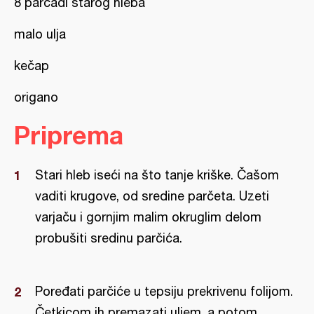
8 parčadi starog hleba
malo ulja
kečap
origano
Priprema
Stari hleb iseći na što tanje kriške. Čašom
vaditi krugove, od sredine parčeta. Uzeti
varjaču i gornjim malim okruglim delom
probušiti sredinu parčića.
Poređati parčiće u tepsiju prekrivenu folijom.
Četkicom ih premazati uljem, a potom