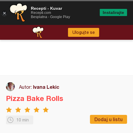
Recepti - Kuvar
Instalirajte
Recepti.com
Besplatna - Google Play
Ulogujte se
Ivana Lekic
Autor:
Pizza Bake Rolls
Dodaj u listu
10 min