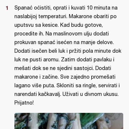
Spanać oćistiti, oprati i kuvati 10 minuta na
naslabijoj temperaturi. Makarone obariti po
uputsvu sa kesice. Kad budu gotove,
procedite ih. Na maslinovom ulju dodati
prokuvan spanać isećen na manje delove.
Dodati isečen beli luk i pržiti pola minute dok
luk ne pusti aromu. Zatim dodati pavlaku i
mešati dok se ne sjedini sastojci. Dodati
makarone i začine. Sve zajedno promešati
lagano više puta. Skloniti sa ringle, servirati i
narendati kačkavalj. Uživati u divnom ukusu.
Prijatno!