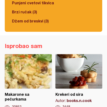
Punjeni cvetovi tikvica
Brzi ručak (3)
Džem od breskvi (3)
Isprobao sam
Makarone sa
Krekeri od sira
pečurkama
books.n.cook
Autor:
20852
3448