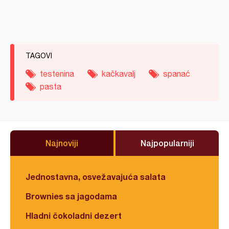
TAGOVI
testenina
kačkavalj
spanać
pasta
Najnoviji
Najpopularniji
Jednostavna, osvežavajuća salata
Brownies sa jagodama
Hladni čokoladni dezert