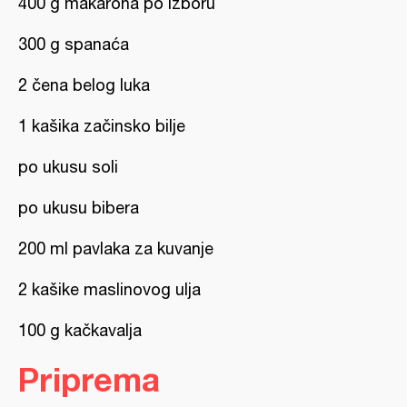
400 g makarona po izboru
300 g spanaća
2 čena belog luka
1 kašika začinsko bilje
po ukusu soli
po ukusu bibera
200 ml pavlaka za kuvanje
2 kašike maslinovog ulja
100 g kačkavalja
Priprema