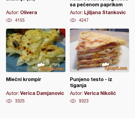
sa pečenom paprikom
Olivera
Ljiljana Stankovic
Autor:
Autor:
4155
4247
Mlečni krompir
Punjeno testo - iz
tiganja
Verica Damjanovic
Verica Nikolić
Autor:
Autor:
3325
9323