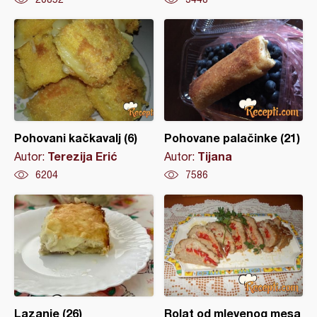
Pohovani kačkavalj (6)
Pohovane palačinke (21)
Terezija Erić
Tijana
Autor:
Autor:
6204
7586
Lazanje (26)
Rolat od mlevenog mesa