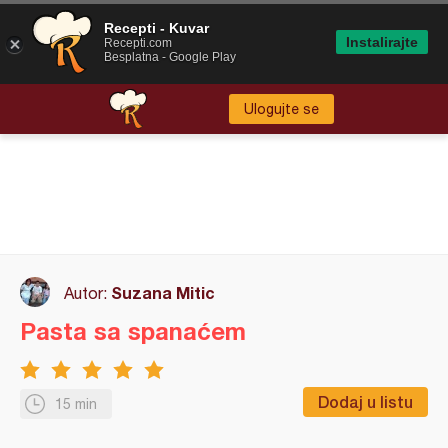
Recepti - Kuvar
Instalirajte
Recepti.com
Besplatna - Google Play
Ulogujte se
Suzana Mitic
Autor:
Pasta sa spanaćem
Dodaj u listu
15 min