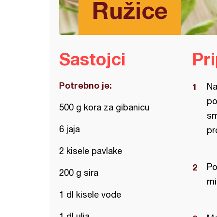
Ružice
Sastojci
Pr
Potrebno je:
Na
po
500 g kora za gibanicu
sm
6 jaja
pr
2 kisele pavlake
Po
200 g sira
mi
1 dl kisele vode
1 dl ulja