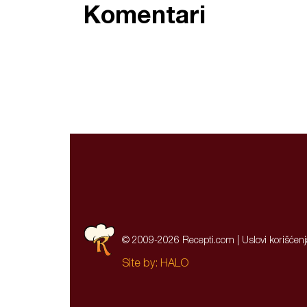
Komentari
© 2009-2026 Recepti.com |
Uslovi korišćen
Site by:
HALO