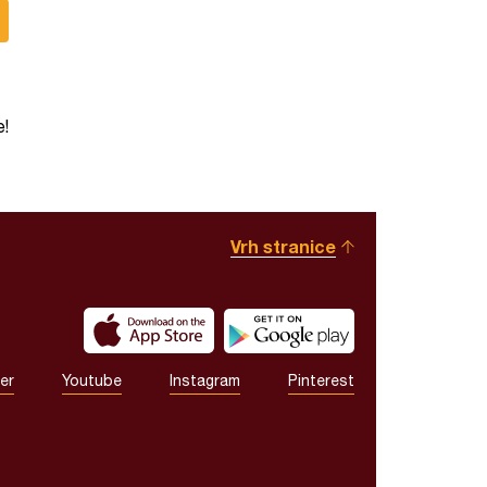
e!
Vrh stranice
er
Youtube
Instagram
Pinterest