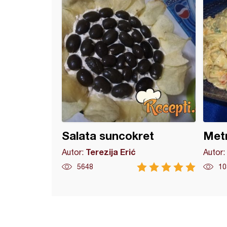
Salata suncokret
Metr
Terezija Erić
Autor:
Autor:
5648
10