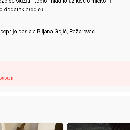
že se služiti i toplo i hladno uz kiselo mleko ili
o dodatak predjelu.
cept je poslala Biljana Gojić, Požarevac.
susam