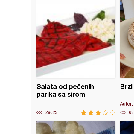
Salata od pečenih
Brzi
parika sa sirom
Autor:
28023
63
a salata (16)