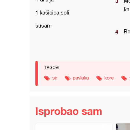
Mo
ka
1 kašicica soli
susam
Re
TAGOVI
sir
pavlaka
kore
Isprobao sam
š sa belim lukom