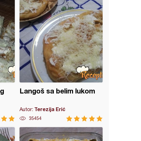
og
Langoš sa belim lukom
Terezija Erić
Autor:
35454