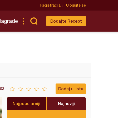
Registracija
Ulogujte se
Nagrade
Dodajte Recept
Dodaj u listu
03
Najpopularniji
Najnoviji