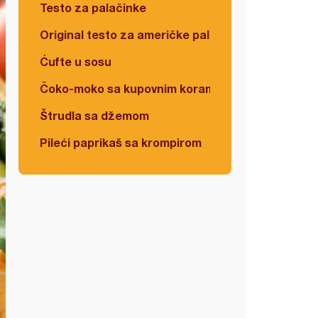
Testo za palačinke
Original testo za američke palačinke
Ćufte u sosu
Čoko-moko sa kupovnim korama
Štrudla sa džemom
Pileći paprikaš sa krompirom