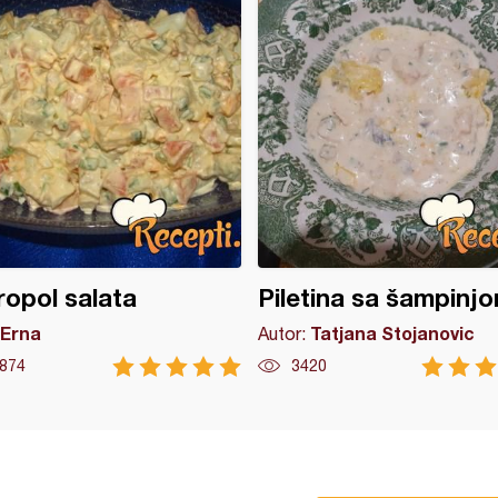
opol salata
Piletina sa šampinj
Erna
Tatjana Stojanovic
Autor:
874
3420