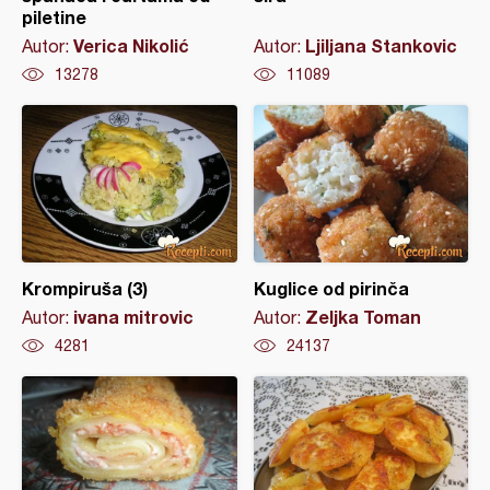
piletine
Verica Nikolić
Ljiljana Stankovic
Autor:
Autor:
13278
11089
Krompiruša (3)
Kuglice od pirinča
ivana mitrovic
Zeljka Toman
Autor:
Autor:
4281
24137