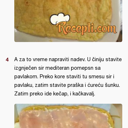
A za to vreme napraviti nadev. U činiju stavite
izgnječen sir mediteran pomepsn sa
pavlakom. Preko kore staviti tu smesu sir i
pavlaku, zatim stavite praška i ćureću šunku.
Zatim preko ide kečap, i kačkavalj.