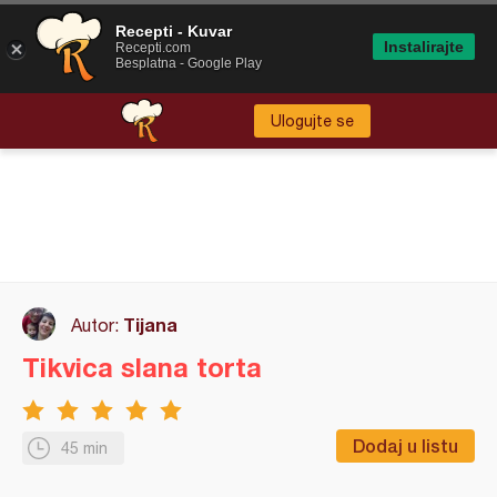
Recepti - Kuvar
Instalirajte
Recepti.com
Besplatna - Google Play
Ulogujte se
Tijana
Autor:
Tikvica slana torta
Dodaj u listu
45 min