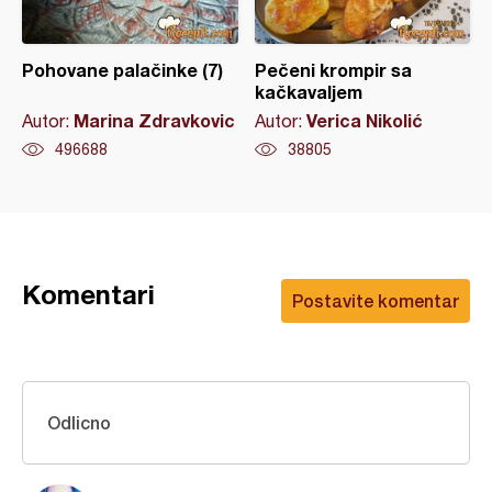
Pohovane palačinke (7)
Pečeni krompir sa
kačkavaljem
Marina Zdravkovic
Verica Nikolić
Autor:
Autor:
496688
38805
Komentari
Postavite komentar
Odlicno