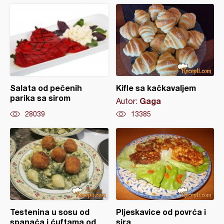
Salata od pečenih
Kifle sa kačkavaljem
parika sa sirom
Gaga
Autor:
28039
13385
Testenina u sosu od
Pljeskavice od povrća i
spanaća i ćuftama od
sira