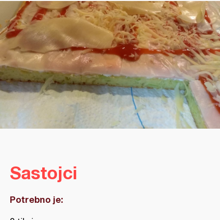
Sastojci
Potrebno je: