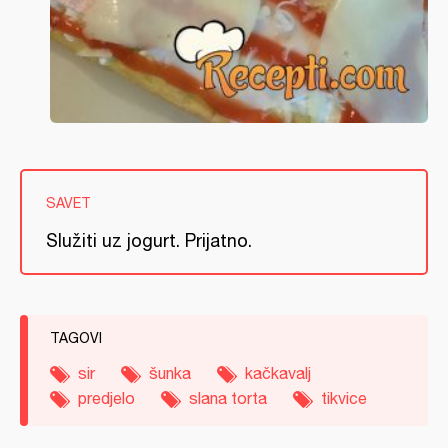
SAVET
Služiti uz jogurt. Prijatno.
TAGOVI
sir
šunka
kačkavalj
predjelo
slana torta
tikvice