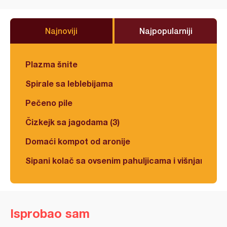
Najnoviji
Najpopularniji
Plazma šnite
Spirale sa leblebijama
Pečeno pile
Čizkejk sa jagodama (3)
Domaći kompot od aronije
Sipani kolač sa ovsenim pahuljicama i višnjama
Isprobao sam