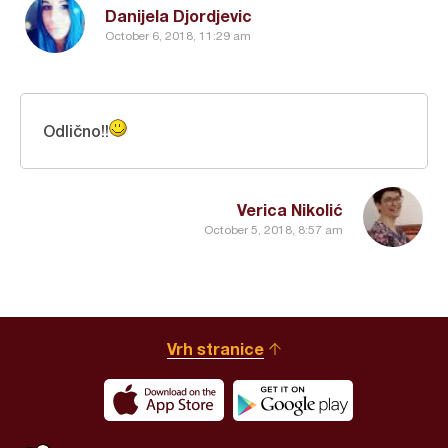
Danijela Djordjevic
October 6, 2018, 11:29 am
Odlično!!
Verica Nikolić
October 5, 2018, 8:57 am
Vrh stranice