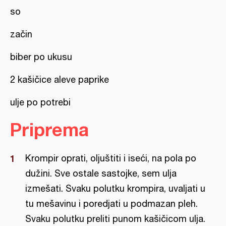
so
začin
biber po ukusu
2 kašičice aleve paprike
ulje po potrebi
Priprema
Krompir oprati, oljuštiti i iseći, na pola po
dužini. Sve ostale sastojke, sem ulja
izmešati. Svaku polutku krompira, uvaljati u
tu mešavinu i poredjati u podmazan pleh.
Svaku polutku preliti punom kašičicom ulja.