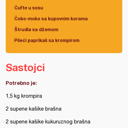
Ćufte u sosu
Čoko-moko sa kupovnim korama
Štrudla sa džemom
Pileći paprikaš sa krompirom
Sastojci
Potrebno je:
1,5 kg krompira
2 supene kašike brašna
2 supene kašike kukuruznog brašna