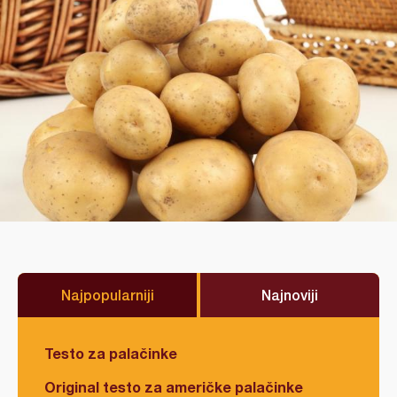
Najpopularniji
Najnoviji
Testo za palačinke
Original testo za američke palačinke