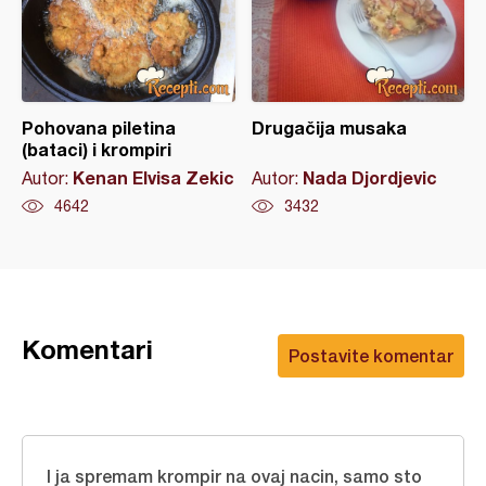
Pohovana piletina
Drugačija musaka
(bataci) i krompiri
Kenan Elvisa Zekic
Nada Djordjevic
Autor:
Autor:
4642
3432
Komentari
Postavite komentar
I ja spremam krompir na ovaj nacin, samo sto