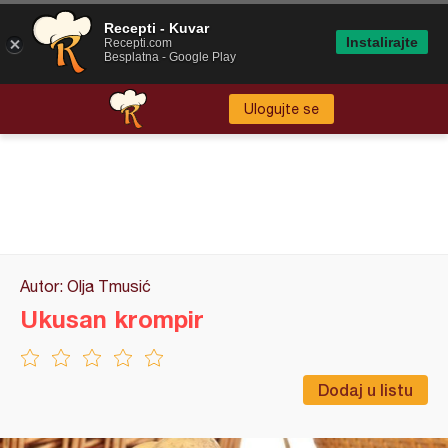
Recepti - Kuvar
Instalirajte
Recepti.com
Besplatna - Google Play
Ulogujte se
Autor: Olja Tmusić
Ukusan krompir
Dodaj u listu