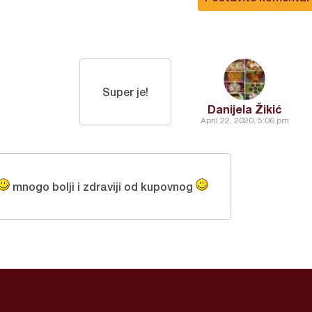
Super je!
Danijela Žikić
April 22, 2020, 5:06 pm
mnogo bolji i zdraviji od kupovnog