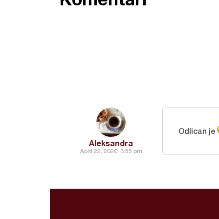
Odlican je
Aleksandra
April 22, 2020, 3:55 pm