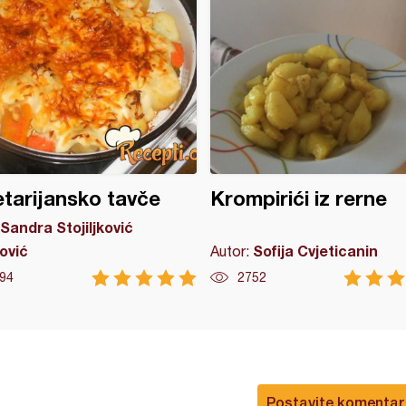
tarijansko tavče
Krompirići iz rerne
Sandra Stojiljković
ović
Sofija Cvjeticanin
Autor:
94
2752
Postavite komentar