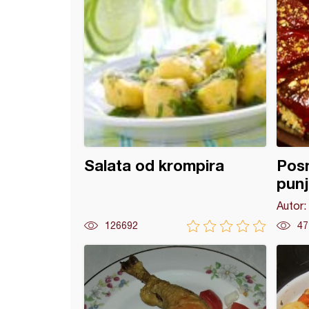
Salata od krompira
Posn
pun
Autor:
126692
47
 sa povrćem i piletinom