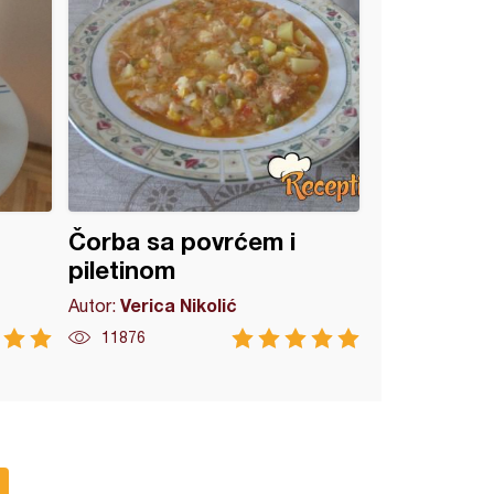
Čorba sa povrćem i
piletinom
Verica Nikolić
Autor:
11876