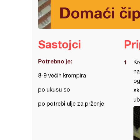
Domaći čip
Sastojci
Pr
Potrebno je:
Kr
na
8-9 većih krompira
og
po ukusu so
sk
ub
po potrebi ulje za prženje