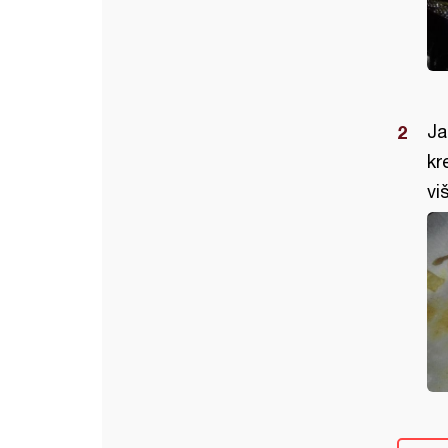
Ja
kr
vi