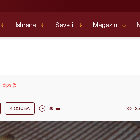
Ishrana
Saveti
Magazin
 čips (5)
4
OSOBA
30 min
25