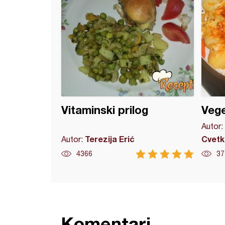
Vitaminski prilog
Vege
Autor:
Terezija Erić
Cvetk
Autor:
4366
37
Komentari