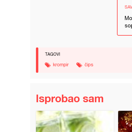
SA
Mož
so
TAGOVI
krompir
čips
Isprobao sam
rijanski pirijan