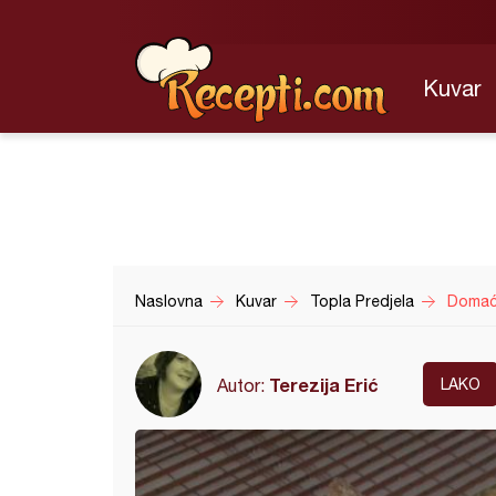
Kuvar
Naslovna
Kuvar
Topla Predjela
Domaći
Terezija Erić
Autor:
LAKO