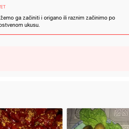
VET
emo ga začiniti i origano ili raznim začinimo po
pstvenom ukusu.