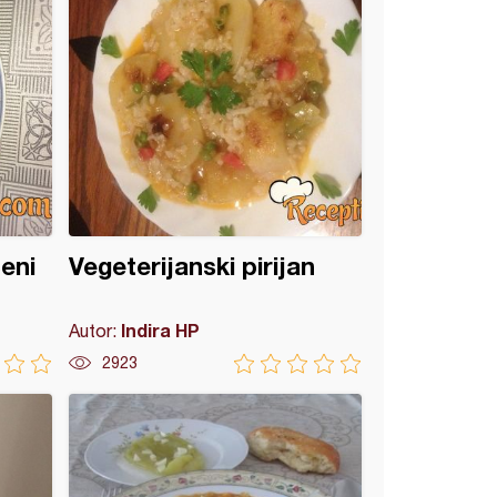
eni
Vegeterijanski pirijan
Indira HP
Autor:
2923