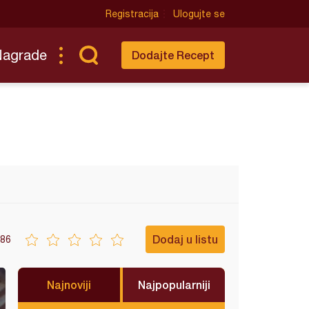
Registracija
Ulogujte se
Nagrade
Dodajte Recept
Dodaj u listu
86
Najnoviji
Najpopularniji