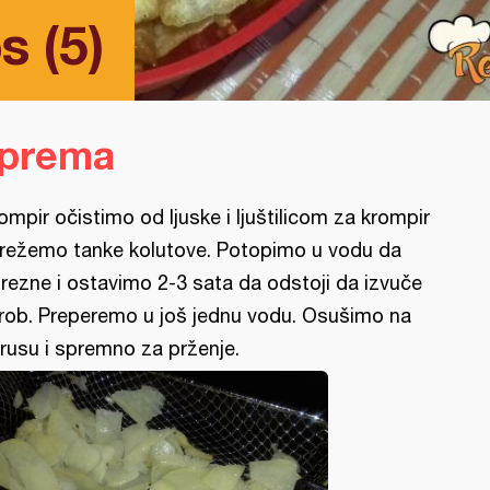
s (5)
iprema
ompir očistimo od ljuske i ljuštilicom za krompir
režemo tanke kolutove. Potopimo u vodu da
rezne i ostavimo 2-3 sata da odstoji da izvuče
rob. Preperemo u još jednu vodu. Osušimo na
rusu i spremno za prženje.