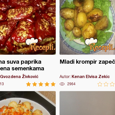
a suva paprika
Mladi krompir zapeč
jena semenkama
Gvozdena Živković
Kenan Elvisa Zekic
Autor:
13
2964