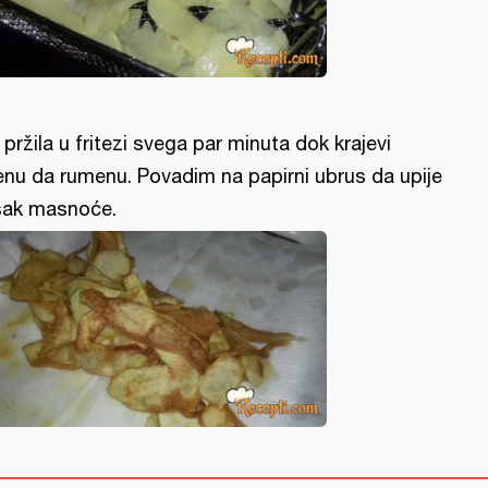
 pržila u fritezi svega par minuta dok krajevi
enu da rumenu. Povadim na papirni ubrus da upije
šak masnoće.