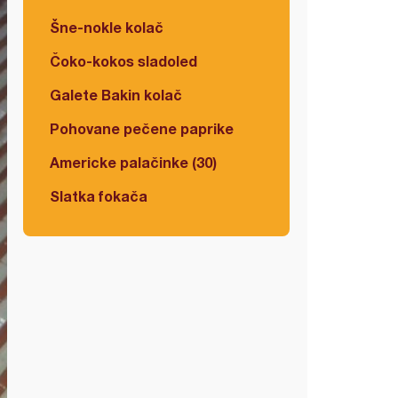
Šne-nokle kolač
Čoko-kokos sladoled
Galete Bakin kolač
Pohovane pečene paprike
Americke palačinke (30)
Slatka fokača