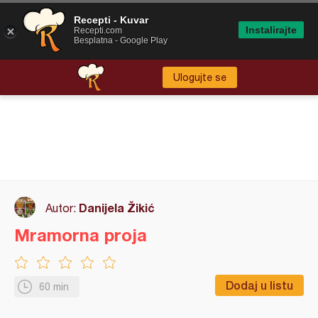
Recepti - Kuvar
Instalirajte
Recepti.com
Besplatna - Google Play
Ulogujte se
Danijela Žikić
Autor:
Mramorna proja
Dodaj u listu
60 min