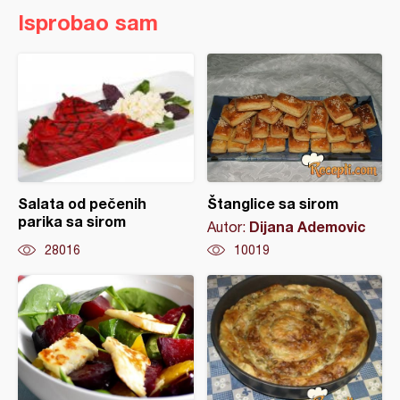
Isprobao sam
Salata od pečenih
Štanglice sa sirom
parika sa sirom
Dijana Ademovic
Autor:
28016
10019