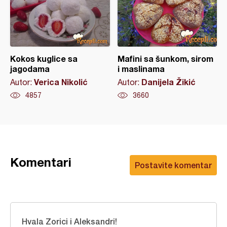
Kokos kuglice sa
Mafini sa šunkom, sirom
jagodama
i maslinama
Verica Nikolić
Danijela Žikić
Autor:
Autor:
4857
3660
Komentari
Postavite komentar
Hvala Zorici i Aleksandri!