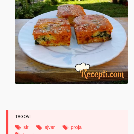
TAGOVI
sir
ajvar
proja