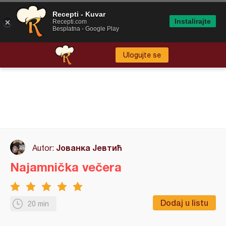
Recepti - Kuvar
Instalirajte
Recepti.com
Besplatna - Google Play
Ulogujte se
Јованка Јевтић
Autor:
Najamnička večera
Dodaj u listu
20 min