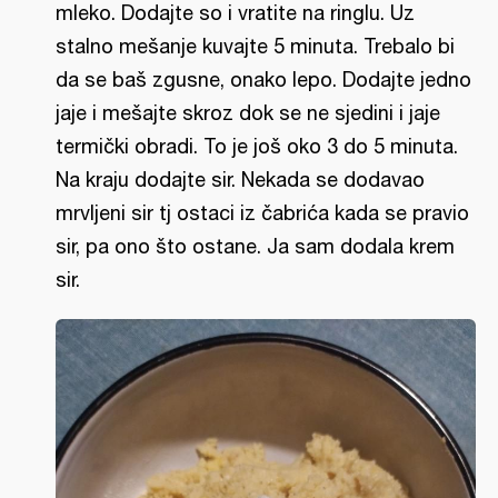
mleko. Dodajte so i vratite na ringlu. Uz
stalno mešanje kuvajte 5 minuta. Trebalo bi
da se baš zgusne, onako lepo. Dodajte jedno
jaje i mešajte skroz dok se ne sjedini i jaje
termički obradi. To je još oko 3 do 5 minuta.
Na kraju dodajte sir. Nekada se dodavao
mrvljeni sir tj ostaci iz čabrića kada se pravio
sir, pa ono što ostane. Ja sam dodala krem
sir.