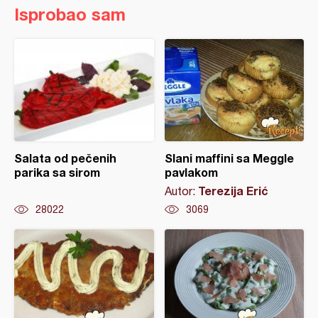
Isprobao sam
Salata od pečenih
Slani maffini sa Meggle
parika sa sirom
pavlakom
Terezija Erić
Autor:
28022
3069