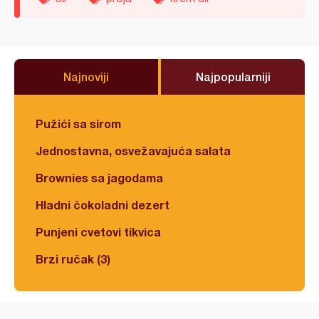
Najnoviji
Najpopularniji
Pužići sa sirom
Jednostavna, osvežavajuća salata
Brownies sa jagodama
Hladni čokoladni dezert
Punjeni cvetovi tikvica
Brzi ručak (3)