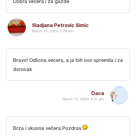
Dobra večera i za gazde
Sladjana Petrovic Simic
March 15, 2023, 7:28 am
Bravo! Odlicna vecera, a ja bih ovo spremila i za
dorucak
Daca
March 12, 2023, 9:31 pm
Brza i ukusna večera.Pozdrav.