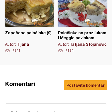
Zapečene palačinke (9)
Palačinke sa prazilukom
i Meggle pavlakom
Tijana
Tatjana Stojanovic
Autor:
Autor:
3721
3179
Komentari
Postavite komentar