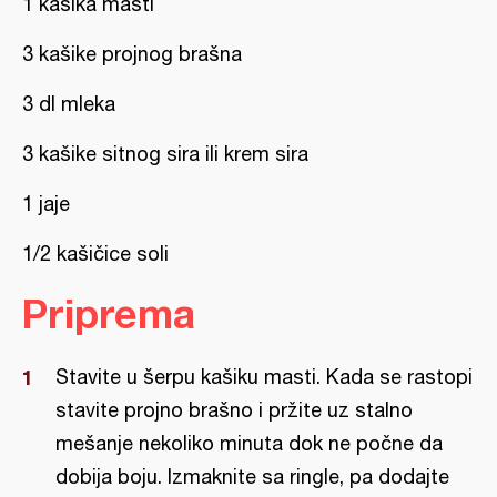
1 kašika masti
3 kašike projnog brašna
3 dl mleka
3 kašike sitnog sira ili krem sira
1 jaje
1/2 kašičice soli
Priprema
Stavite u šerpu kašiku masti. Kada se rastopi
stavite projno brašno i pržite uz stalno
mešanje nekoliko minuta dok ne počne da
dobija boju. Izmaknite sa ringle, pa dodajte