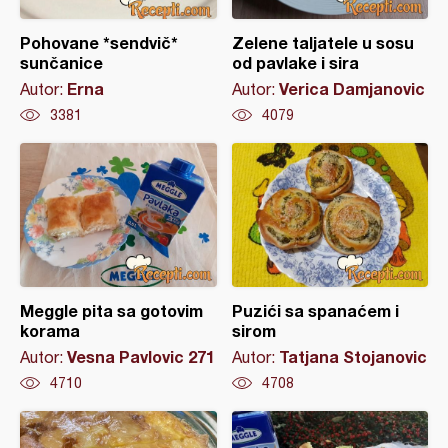
Pohovane *sendvič*
Zelene taljatele u sosu
sunčanice
od pavlake i sira
Erna
Verica Damjanovic
Autor:
Autor:
3381
4079
Meggle pita sa gotovim
Puzići sa spanaćem i
korama
sirom
Vesna Pavlovic 271
Tatjana Stojanovic
Autor:
Autor:
4710
4708