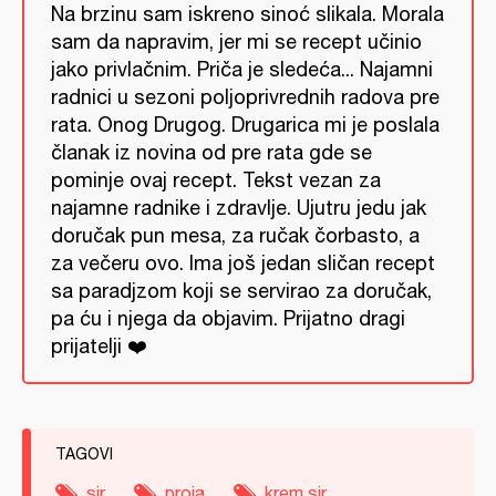
Na brzinu sam iskreno sinoć slikala. Morala
sam da napravim, jer mi se recept učinio
jako privlačnim. Priča je sledeća... Najamni
radnici u sezoni poljoprivrednih radova pre
rata. Onog Drugog. Drugarica mi je poslala
članak iz novina od pre rata gde se
pominje ovaj recept. Tekst vezan za
najamne radnike i zdravlje. Ujutru jedu jak
doručak pun mesa, za ručak čorbasto, a
za večeru ovo. Ima još jedan sličan recept
sa paradjzom koji se servirao za doručak,
pa ću i njega da objavim. Prijatno dragi
prijatelji ❤️
TAGOVI
sir
proja
krem sir