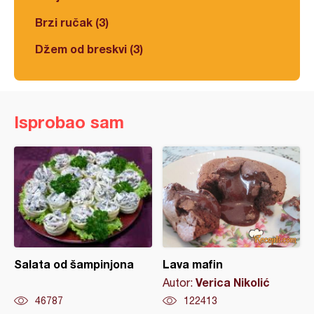
Brzi ručak (3)
Džem od breskvi (3)
Isprobao sam
Salata od šampinjona
Lava mafin
Verica Nikolić
Autor:
46787
122413