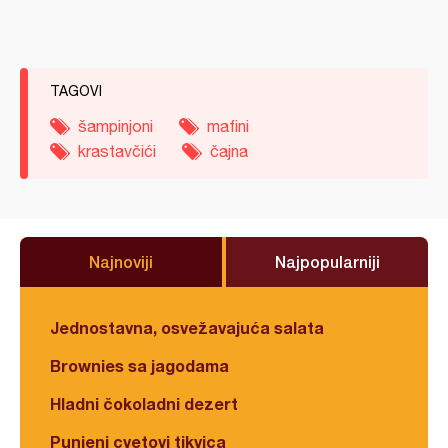
TAGOVI
šampinjoni
mafini
krastavčići
čajna
Najnoviji
Najpopularniji
Jednostavna, osvežavajuća salata
Brownies sa jagodama
Hladni čokoladni dezert
Punjeni cvetovi tikvica