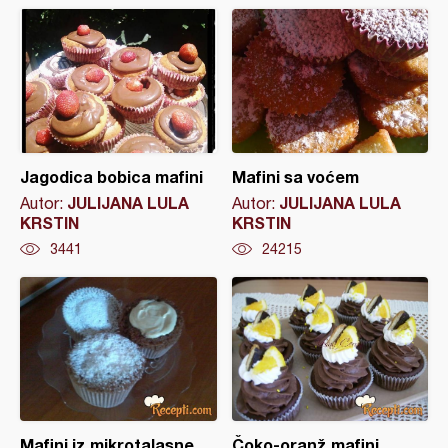
Jagodica bobica mafini
Mafini sa voćem
JULIJANA LULA
JULIJANA LULA
Autor:
Autor:
KRSTIN
KRSTIN
3441
24215
Mafini iz mikrotalasne
Čoko-oranž mafini