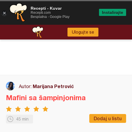
Recepti - Kuvar
Instalirajte
Recepti.com
Besplatna - Google Play
Ulogujte se
Marijana Petrović
Autor:
Mafini sa šampinjonima
Dodaj u listu
45 min