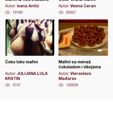
Ivana Antić
Vesna Ceran
Autor:
Autor:
13183
26357
Čoko loko mafini
Mafini sa menaž
čokoladom i višnjama
JULIJANA LULA
Vieroslava
Autor:
Autor:
KRSTIN
Mađarev
3747
120030