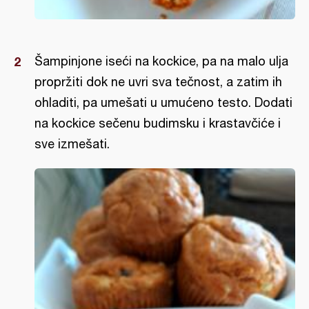
Šampinjone iseći na kockice, pa na malo ulja
propržiti dok ne uvri sva tečnost, a zatim ih
ohladiti, pa umešati u umućeno testo. Dodati
na kockice sečenu budimsku i krastavčiće i
sve izmešati.