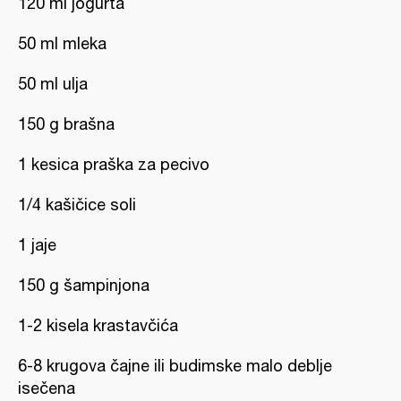
120 ml jogurta
50 ml mleka
50 ml ulja
150 g brašna
1 kesica praška za pecivo
1/4 kašičice soli
1 jaje
150 g šampinjona
1-2 kisela krastavčića
6-8 krugova čajne ili budimske malo deblje
isečena