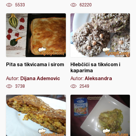
5533
62220
Pita sa tikvicama i sirom
Hlebčići sa tikvicom i
kaparima
Dijana Ademovic
Aleksandra
Autor:
Autor:
3738
2549