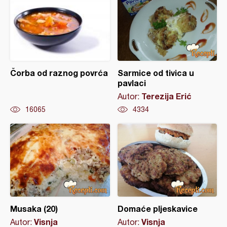
Čorba od raznog povrća
Sarmice od tivica u
pavlaci
Terezija Erić
Autor:
16065
4334
Musaka (20)
Domaće pljeskavice
Visnja
Visnja
Autor:
Autor: