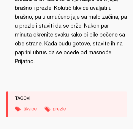
brašno i prezle. Kolutić tikvice uvaljati u
brašno, pa u umućeno jaje sa malo začina, pa
u prezle i staviti da se prže. Nakon par
minuta okrenite svaku kako bi bile pečene sa
obe strane. Kada budu gotove, stavite ih na
paprini ubrus da se ocede od masnoće.
Prijatno.
TAGOVI
tikvice
prezle