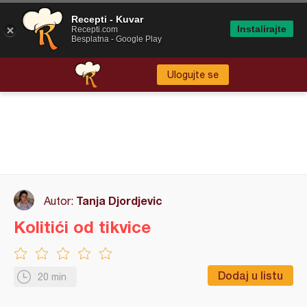
Recepti - Kuvar
Instalirajte
Recepti.com
Besplatna - Google Play
Ulogujte se
Tanja Djordjevic
Autor:
Kolitići od tikvice
Dodaj u listu
20 min