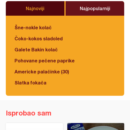
Najnoviji
Najpopularniji
Šne-nokle kolač
Čoko-kokos sladoled
Galete Bakin kolač
Pohovane pečene paprike
Americke palačinke (30)
Slatka fokača
Isprobao sam