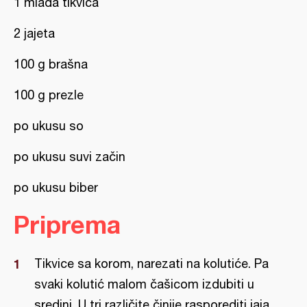
1 mlada tikvica
2 jajeta
100 g brašna
100 g prezle
po ukusu so
po ukusu suvi začin
po ukusu biber
Priprema
Tikvice sa korom, narezati na kolutiće. Pa
svaki kolutić malom čašicom izdubiti u
sredini. U tri različite činije rasporediti jaja,