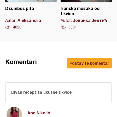
Džumbus pita
Iranska musaka od
tikvica
Aleksandra
Јованка Јевтић
Autor:
Autor:
4026
3581
Komentari
Postavite komentar
Divan recept za ukusne tikvice !
Ana Nikolić