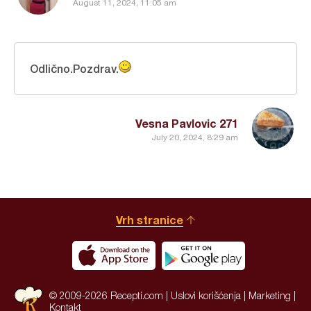
August 11, 2024, 11:05 am
Odlično.Pozdrav.
Vesna Pavlovic 271
July 20, 2024, 8:29 am
Vrh stranice
© 2009-2026 Recepti.com |
Uslovi korišćenja
|
Marketing
|
Kontakt