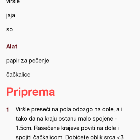
viršle
jaja
so
Alat
papir za pečenje
čačkalice
Priprema
Viršle preseći na pola odozgo na dole, ali
tako da na kraju ostanu malo spojene -
1.5cm. Rasečene krajeve poviti na dole i
spojiti čačkalicom. Dobićete oblik srca <3