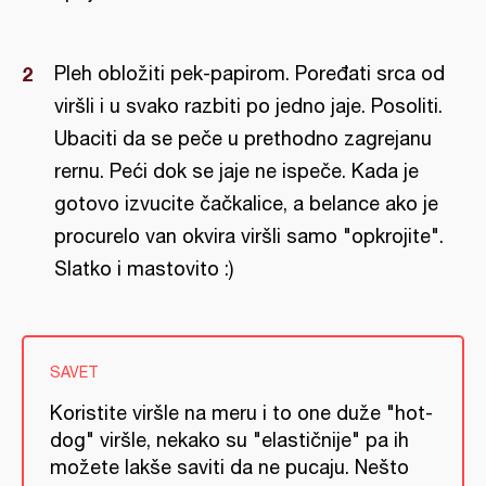
Pleh obložiti pek-papirom. Poređati srca od
viršli i u svako razbiti po jedno jaje. Posoliti.
Ubaciti da se peče u prethodno zagrejanu
rernu. Peći dok se jaje ne ispeče. Kada je
gotovo izvucite čačkalice, a belance ako je
procurelo van okvira viršli samo "opkrojite".
Slatko i mastovito :)
SAVET
Koristite viršle na meru i to one duže "hot-
dog" viršle, nekako su "elastičnije" pa ih
možete lakše saviti da ne pucaju. Nešto