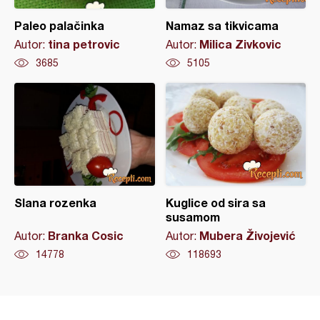
Paleo palačinka
Namaz sa tikvicama
tina petrovic
Milica Zivkovic
Autor:
Autor:
3685
5105
Slana rozenka
Kuglice od sira sa
susamom
Branka Cosic
Mubera Živojević
Autor:
Autor:
14778
118693