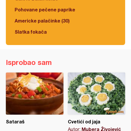
Pohovane pečene paprike
Americke palačinke (30)
Slatka fokača
Isprobao sam
Sataraš
Cvetići od jaja
Mubera Živojević
Autor: