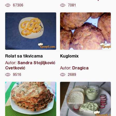
67306
7081
Rolat sa tikvicama
Kuglomix
Sandra Stojiljković
Autor:
Cvetković
Dragica
Autor:
9516
2689