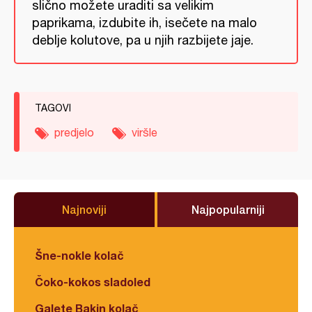
slično možete uraditi sa velikim
paprikama, izdubite ih, isečete na malo
deblje kolutove, pa u njih razbijete jaje.
TAGOVI
predjelo
viršle
Najnoviji
Najpopularniji
Šne-nokle kolač
Čoko-kokos sladoled
Galete Bakin kolač