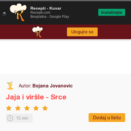
Recepti - Kuvar
Instalirajte
Recepti.com
Besplatna - Google Play
Ulogujte se
Bojana Jovanovic
Autor:
Jaja i viršle - Srce
Dodaj u listu
15 min