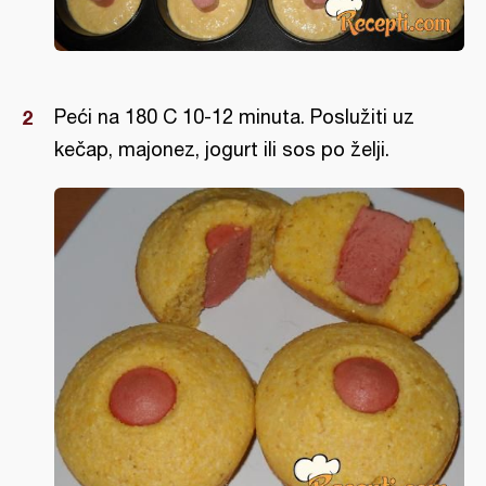
Peći na 180 C 10-12 minuta. Poslužiti uz
kečap, majonez, jogurt ili sos po želji.