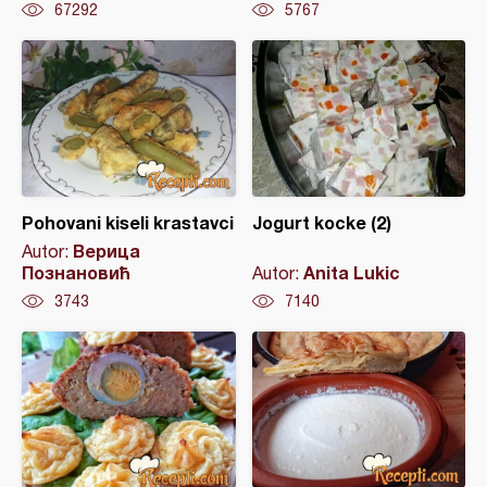
67292
5767
Pohovani kiseli krastavci
Jogurt kocke (2)
Верица
Autor:
Познановић
Anita Lukic
Autor:
3743
7140