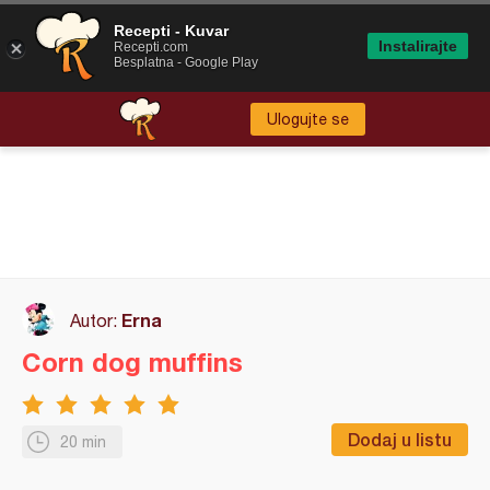
Recepti - Kuvar
Instalirajte
Recepti.com
Besplatna - Google Play
Ulogujte se
Erna
Autor:
Corn dog muffins
Dodaj u listu
20 min