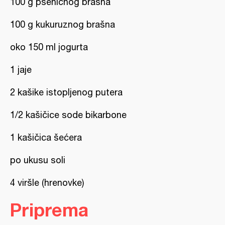
100 g pšeničnog brašna
100 g kukuruznog brašna
oko 150 ml jogurta
1 jaje
2 kašike istopljenog putera
1/2 kašičice sode bikarbone
1 kašičica šećera
po ukusu soli
4 viršle (hrenovke)
Priprema