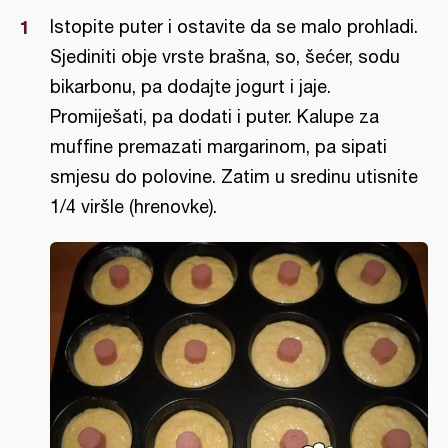
Istopite puter i ostavite da se malo prohladi.
Sjediniti obje vrste brašna, so, šećer, sodu
bikarbonu, pa dodajte jogurt i jaje.
Promiješati, pa dodati i puter. Kalupe za
muffine premazati margarinom, pa sipati
smjesu do polovine. Zatim u sredinu utisnite
1/4 viršle (hrenovke).