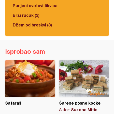
Punjeni cvetovi tikvica
Brzi ručak (3)
Džem od breskvi (3)
Isprobao sam
Sataraš
Šarene posne kocke
Suzana Mitic
Autor: