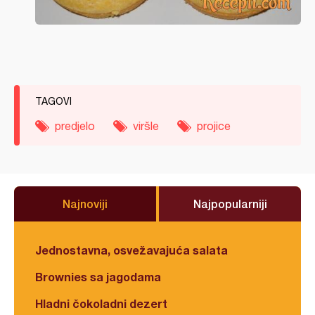
TAGOVI
predjelo
viršle
projice
Najnoviji
Najpopularniji
Jednostavna, osvežavajuća salata
Brownies sa jagodama
Hladni čokoladni dezert