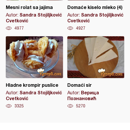
Mesni rolat sa jajima
Domaće kiselo mleko (4)
Sandra Stojiljković
Sandra Stojiljković
Autor:
Autor:
Cvetković
Cvetković
4977
4927
Hladne krompir puslice
Domaći sir
Sandra Stojiljković
Верица
Autor:
Autor:
Cvetković
Познановић
3325
5270