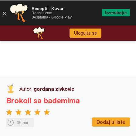
Recepti - Kuvar
Instalirajte
Recepti.com
Besplatna - Google Play
Ulogujte se
gordana zivkovic
Autor:
Brokoli sa bademima
Dodaj u listu
30 min