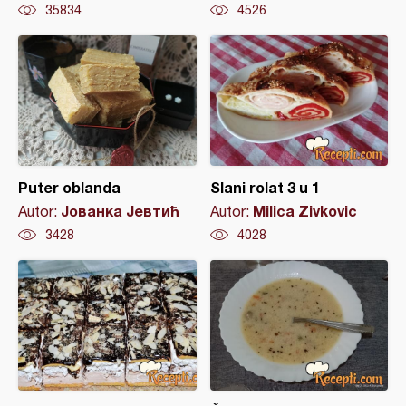
35834
4526
Puter oblanda
Slani rolat 3 u 1
Јованка Јевтић
Milica Zivkovic
Autor:
Autor:
3428
4028