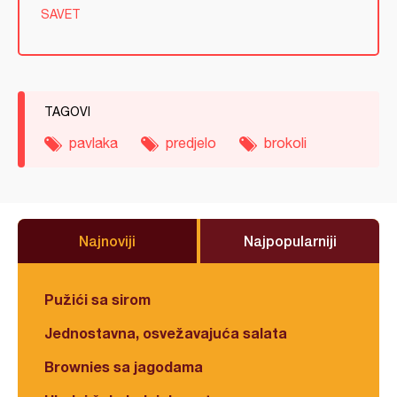
SAVET
TAGOVI
pavlaka
predjelo
brokoli
Najnoviji
Najpopularniji
Pužići sa sirom
Jednostavna, osvežavajuća salata
Brownies sa jagodama