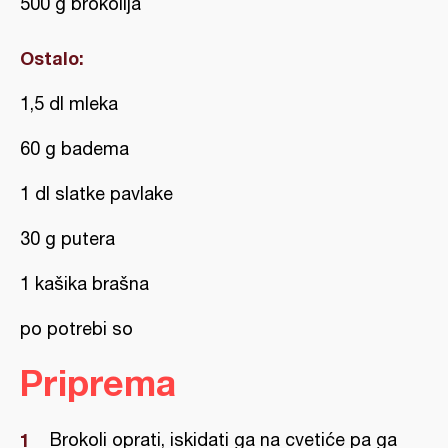
500 g brokolija
Ostalo:
1,5 dl mleka
60 g badema
1 dl slatke pavlake
30 g putera
1 kašika brašna
po potrebi so
Priprema
Brokoli oprati, iskidati ga na cvetiće pa ga