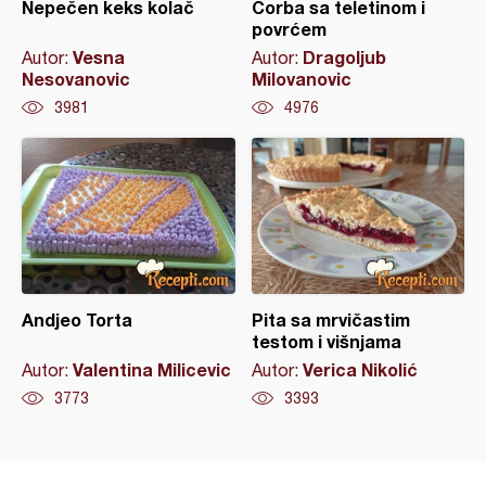
Nepečen keks kolač
Čorba sa teletinom i
povrćem
Vesna
Dragoljub
Autor:
Autor:
Nesovanovic
Milovanovic
3981
4976
Andjeo Torta
Pita sa mrvičastim
testom i višnjama
Valentina Milicevic
Verica Nikolić
Autor:
Autor:
3773
3393