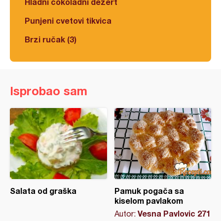
Hladni čokoladni dezert
Punjeni cvetovi tikvica
Brzi ručak (3)
Isprobao sam
Salata od graška
Pamuk pogača sa
kiselom pavlakom
Vesna Pavlovic 271
Autor: