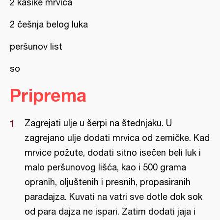
2 kašike mrvica
2 češnja belog luka
peršunov list
so
Priprema
Zagrejati ulje u šerpi na štednjaku. U
zagrejano ulje dodati mrvica od zemičke. Kad
mrvice požute, dodati sitno isečen beli luk i
malo peršunovog lišća, kao i 500 grama
opranih, oljuštenih i presnih, propasiranih
paradajza. Kuvati na vatri sve dotle dok sok
od para dajza ne ispari. Zatim dodati jaja i