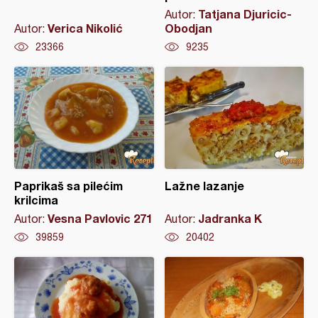
Tatjana Djuricic-
Autor:
Verica Nikolić
Obodjan
Autor:
23366
9235
Paprikaš sa pilećim
Lažne lazanje
krilcima
Vesna Pavlovic 271
Jadranka K
Autor:
Autor:
39859
20402