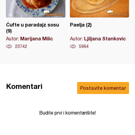
Ćufte u paradajz sosu
Paelja (2)
(9)
Marijana Milic
Ljiljana Stankovic
Autor:
Autor:
23742
5964
Komentari
Postavite komentar
Budite prvi i komentarišite!