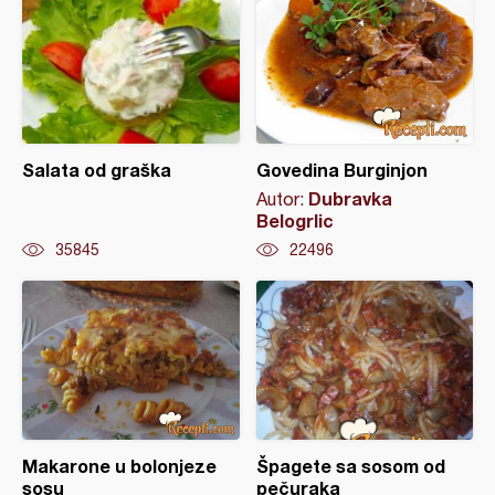
Salata od graška
Govedina Burginjon
Dubravka
Autor:
Belogrlic
35845
22496
Makarone u bolonjeze
Špagete sa sosom od
sosu
pečuraka