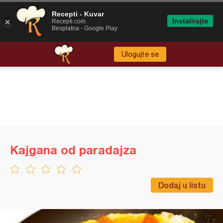
Recepti - Kuvar
Instalirajte
Recepti.com
Besplatna - Google Play
Ulogujte se
Kajgana od paradajza
Dodaj u listu