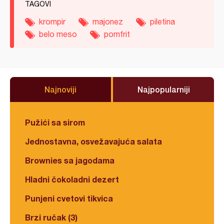
TAGOVI
krompir
majonez
piletina
belo meso
pomfrit
Najnoviji
Najpopularniji
Pužići sa sirom
Jednostavna, osvežavajuća salata
Brownies sa jagodama
Hladni čokoladni dezert
Punjeni cvetovi tikvica
Brzi ručak (3)