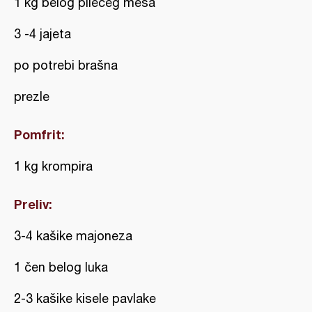
1 kg belog pilećeg mesa
3 -4 jajeta
po potrebi brašna
prezle
Pomfrit:
1 kg krompira
Preliv:
3-4 kašike majoneza
1 čen belog luka
2-3 kašike kisele pavlake