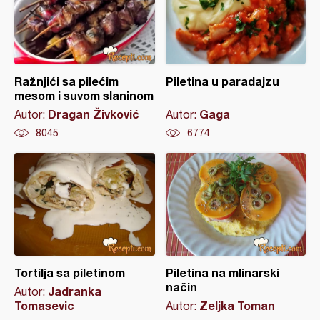
Ražnjići sa pilećim
Piletina u paradajzu
mesom i suvom slaninom
Dragan Živković
Gaga
Autor:
Autor:
8045
6774
Tortilja sa piletinom
Piletina na mlinarski
način
Jadranka
Autor:
Tomasevic
Zeljka Toman
Autor: