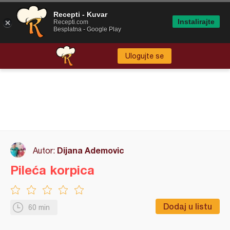
Recepti - Kuvar
Instalirajte
Recepti.com
Besplatna - Google Play
Ulogujte se
Dijana Ademovic
Autor:
Pileća korpica
Dodaj u listu
60 min