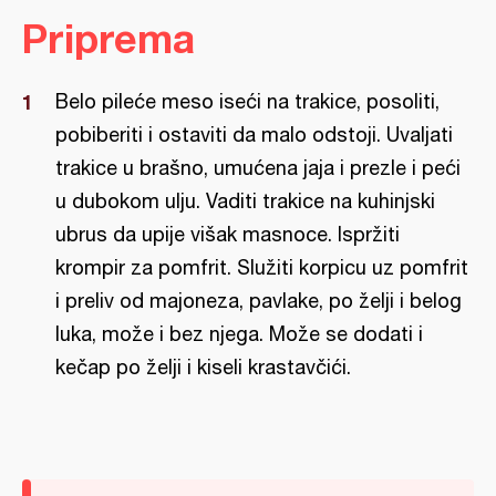
Priprema
Belo pileće meso iseći na trakice, posoliti,
pobiberiti i ostaviti da malo odstoji. Uvaljati
trakice u brašno, umućena jaja i prezle i peći
u dubokom ulju. Vaditi trakice na kuhinjski
ubrus da upije višak masnoce. Ispržiti
krompir za pomfrit. Služiti korpicu uz pomfrit
i preliv od majoneza, pavlake, po želji i belog
luka, može i bez njega. Može se dodati i
kečap po želji i kiseli krastavčići.