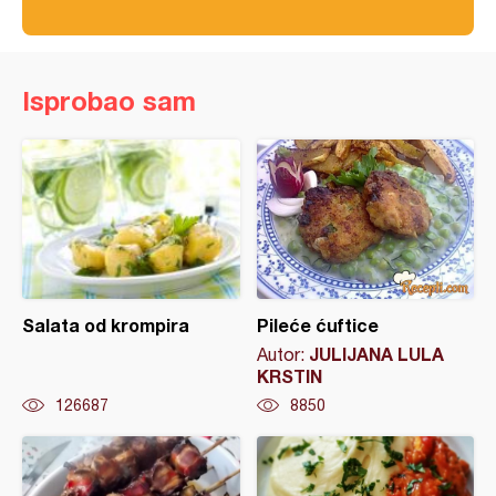
Isprobao sam
Salata od krompira
Pileće ćuftice
JULIJANA LULA
Autor:
KRSTIN
126687
8850