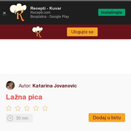
Recepti - Kuvar
Instalirajte
Recepti.com
Besplatna - Google Play
Ulogujte se
Katarina Jovanovic
Autor:
Lažna pica
Dodaj u listu
30 min