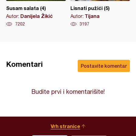
Susam salata (4)
Lisnati pužići (5)
Danijela Žikić
Tijana
Autor:
Autor:
7202
3197
Komentari
Postavite komentar
Budite prvi i komentarišite!
Vrh stranice