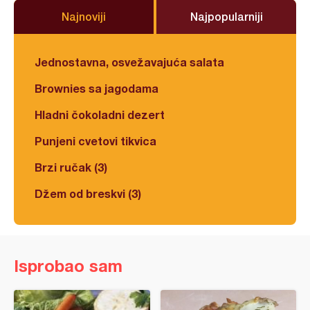
Najnoviji
Najpopularniji
Jednostavna, osvežavajuća salata
Brownies sa jagodama
Hladni čokoladni dezert
Punjeni cvetovi tikvica
Brzi ručak (3)
Džem od breskvi (3)
Isprobao sam