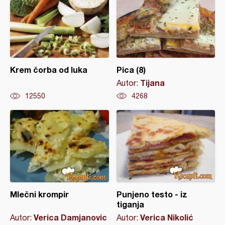
Krem čorba od luka
Pica (8)
Tijana
Autor:
12550
4268
Mlečni krompir
Punjeno testo - iz
tiganja
Verica Damjanovic
Verica Nikolić
Autor:
Autor: