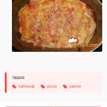
TAGOVI
kačkavalj
pizza
parizer