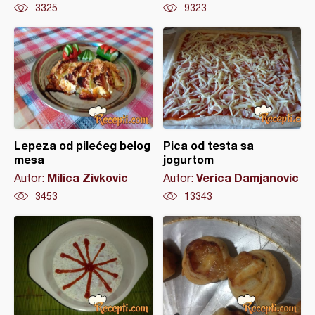
3325
9323
Lepeza od pilećeg belog
Pica od testa sa
mesa
jogurtom
Milica Zivkovic
Verica Damjanovic
Autor:
Autor:
3453
13343