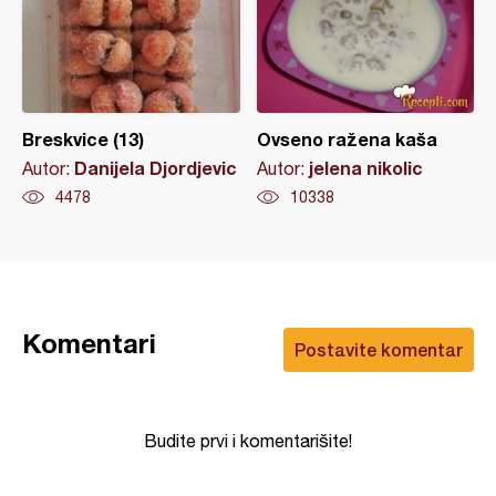
Breskvice (13)
Ovseno ražena kaša
Danijela Djordjevic
jelena nikolic
Autor:
Autor:
4478
10338
Komentari
Postavite komentar
Budite prvi i komentarišite!