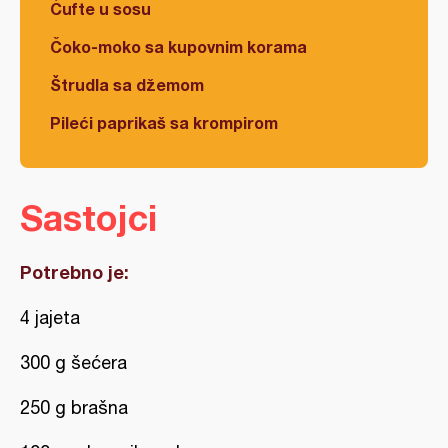
Ćufte u sosu
Čoko-moko sa kupovnim korama
Štrudla sa džemom
Pileći paprikaš sa krompirom
Sastojci
Potrebno je:
4 jajeta
300 g šećera
250 g brašna