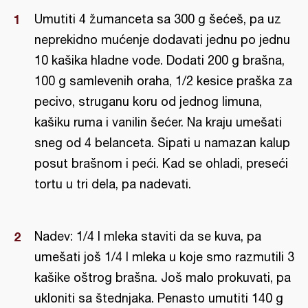
Umutiti 4 žumanceta sa 300 g šećeš, pa uz
neprekidno mućenje dodavati jednu po jednu
10 kašika hladne vode. Dodati 200 g brašna,
100 g samlevenih oraha, 1/2 kesice praška za
pecivo, struganu koru od jednog limuna,
kašiku ruma i vanilin šećer. Na kraju umešati
sneg od 4 belanceta. Sipati u namazan kalup
posut brašnom i peći. Kad se ohladi, preseći
tortu u tri dela, pa nadevati.
Nadev: 1/4 l mleka staviti da se kuva, pa
umešati još 1/4 l mleka u koje smo razmutili 3
kašike oštrog brašna. Još malo prokuvati, pa
ukloniti sa štednjaka. Penasto umutiti 140 g