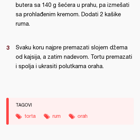
butera sa 140 g šećera u prahu, pa izmešati
sa prohlađenim kremom. Dodati 2 kašike
ruma.
Svaku koru najpre premazati slojem džema
od kajsija, a zatim nadevom. Tortu premazati
i spolja i ukrasiti polutkama oraha.
TAGOVI
torta
rum
orah