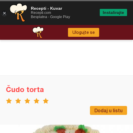
Recepti - Kuvar
Instalirajte
Recepti.com
Besplatna - Google Play
Ulogujte se
Čudo torta
Dodaj u listu