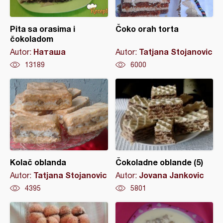
Pita sa orasima i
Čoko orah torta
čokoladom
Наташа
Tatjana Stojanovic
Autor:
Autor:
13189
6000
Kolač oblanda
Čokoladne oblande (5)
Tatjana Stojanovic
Jovana Jankovic
Autor:
Autor:
4395
5801