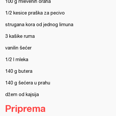
100 g mlevenih oraha
1/2 kesice praška za pecivo
strugana kora od jednog limuna
3 kašike ruma
vanilin šećer
1/2 l mleka
140 g butera
140 g šećera u prahu
džem od kajsija
Priprema