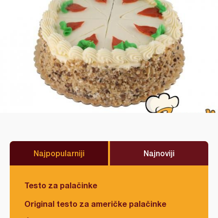
Najpopularniji
Najnoviji
Testo za palačinke
Original testo za američke palačinke