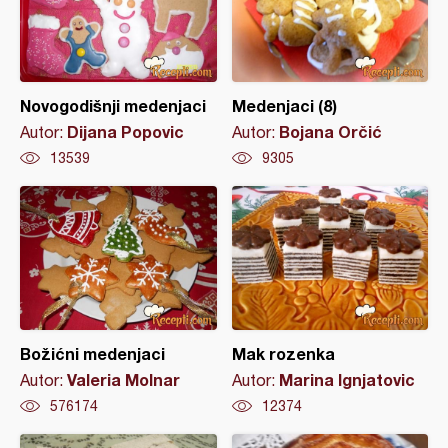
Novogodišnji medenjaci
Medenjaci (8)
Dijana Popovic
Bojana Orčić
Autor:
Autor:
13539
9305
Božićni medenjaci
Mak rozenka
Valeria Molnar
Marina Ignjatovic
Autor:
Autor:
576174
12374