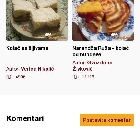
Kolač sa šljivama
Narandža Ruža - kolač
od bundeve
Gvozdena
Autor:
Verica Nikolić
Živković
Autor:
4906
11716
Komentari
Postavite komentar