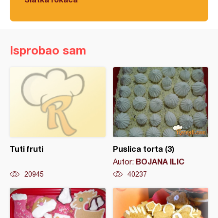
Isprobao sam
Tuti fruti
Puslica torta (3)
BOJANA ILIC
Autor:
20945
40237