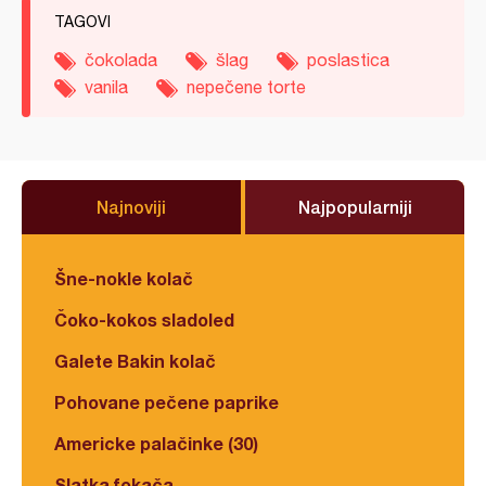
TAGOVI
čokolada
šlag
poslastica
vanila
nepečene torte
Najnoviji
Najpopularniji
Šne-nokle kolač
Čoko-kokos sladoled
Galete Bakin kolač
Pohovane pečene paprike
Americke palačinke (30)
Slatka fokača