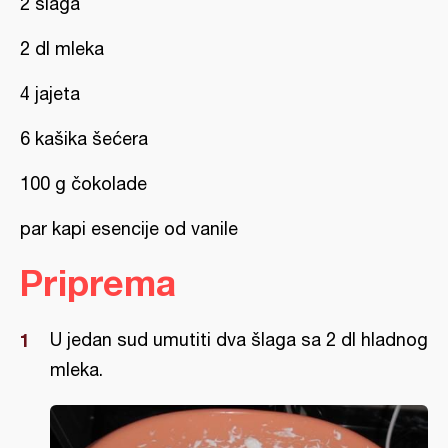
2 šlaga
2 dl mleka
4 jajeta
6 kašika šećera
100 g čokolade
par kapi esencije od vanile
Priprema
U jedan sud umutiti dva šlaga sa 2 dl hladnog
mleka.