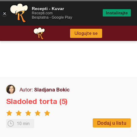
Recepti - Kuvar
Instalirajte
Recepti.com
Besplatna - Google Play
Ulogujte se
Sladjana Bokic
Autor:
Sladoled torta (5)
Dodaj u listu
10 min