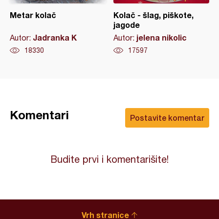
Metar kolač
Kolač - šlag, piškote,
jagode
Jadranka K
jelena nikolic
Autor:
Autor:
18330
17597
Komentari
Postavite komentar
Budite prvi i komentarišite!
Vrh stranice