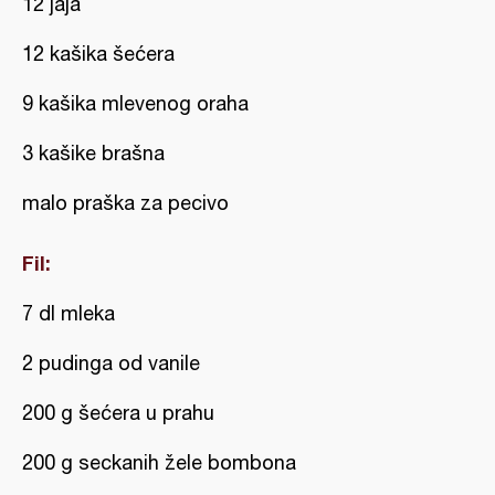
12 jaja
12 kašika šećera
9 kašika mlevenog oraha
3 kašike brašna
malo praška za pecivo
Fil:
7 dl mleka
2 pudinga od vanile
200 g šećera u prahu
200 g seckanih žele bombona