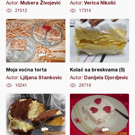
Mubera Živojević
Verica Nikolić
Autor:
Autor:
21512
17314
Moja voćna torta
Kolač sa breskvama (5)
Ljiljana Stankovic
Danijela Djordjevic
Autor:
Autor:
10241
29719