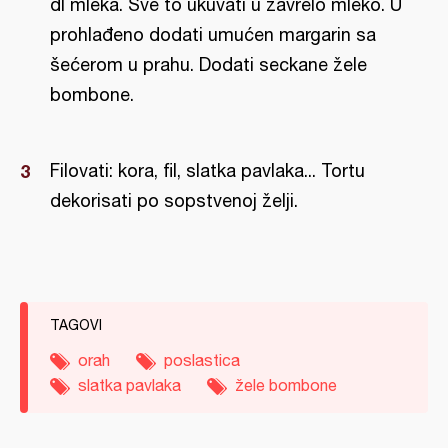
dl mleka. Sve to ukuvati u zavrelo mleko. U
prohlađeno dodati umućen margarin sa
šećerom u prahu. Dodati seckane žele
bombone.
Filovati: kora, fil, slatka pavlaka... Tortu
dekorisati po sopstvenoj želji.
TAGOVI
orah
poslastica
slatka pavlaka
žele bombone