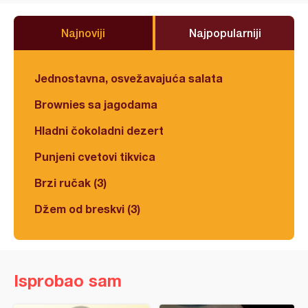
Najnoviji
Najpopularniji
Jednostavna, osvežavajuća salata
Brownies sa jagodama
Hladni čokoladni dezert
Punjeni cvetovi tikvica
Brzi ručak (3)
Džem od breskvi (3)
Isprobao sam