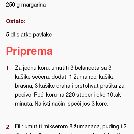
250 g margarina
Ostalo:
5 dl slatke pavlake
Priprema
Za jednu koru: umutiti 3 belanceta sa 3
kašike šećera, dodati 1 žumance, kašiku
brašna, 3 kašike oraha i prstohvat praška za
pecivo. Peći koru na 220 stepeni oko 10tak
minuta. Na isti način ispeći još 3 kore.
Fil : umutiti mikserom 8 žumanaca, puding i 2