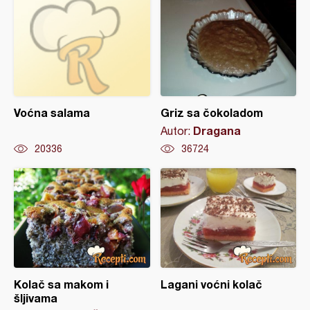
Voćna salama
Griz sa čokoladom
Dragana
Autor:
20336
36724
Kolač sa makom i
Lagani voćni kolač
šljivama