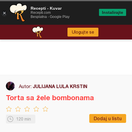
Recepti - Kuvar
Instalirajte
Recepti.com
Besplatna - Google Play
Ulogujte se
JULIJANA LULA KRSTIN
Autor:
Torta sa žele bombonama
Dodaj u listu
120 min