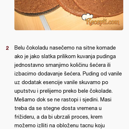
Belu čokoladu nasečemo na sitne komade
ako je jako slatka prilikom kuvanja pudinga
jednostavno smanjimo količinu šećera ili
izbacimo dodavanje šećera. Puding od vanile
uz dodatak esencije vanile skuvamo po
uputstvu i prelijemo preko bele čokolade.
Mešamo dok se ne rastopi i sjedini. Masi
treba da se stegne dosta vremena u
frižideru, a da bi ubrzali proces, krem
možemo izlliti na obloženu tacnu koju