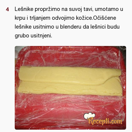
Lešnike propržimo na suvoj tavi, umotamo u
krpu i trljanjem odvojimo kožice.Očišćene
lešnike usitnimo u blenderu da lešnici budu
grubo usitnjeni.