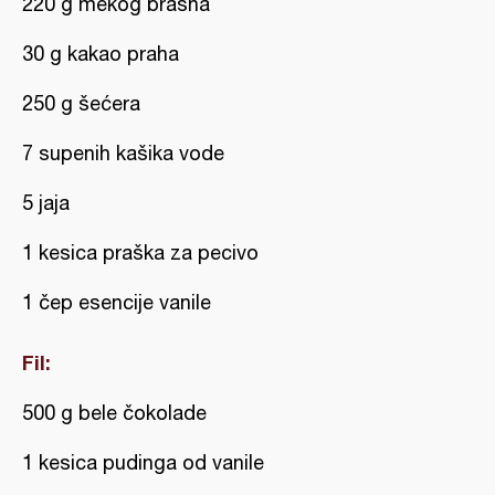
220 g mekog brašna
30 g kakao praha
250 g šećera
7 supenih kašika vode
5 jaja
1 kesica praška za pecivo
1 čep esencije vanile
Fil:
500 g bele čokolade
1 kesica pudinga od vanile