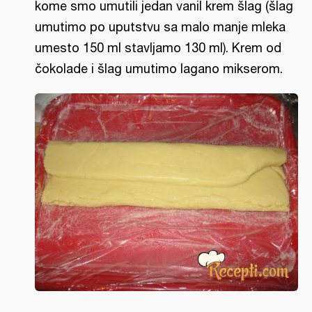
kome smo umutili jedan vanil krem šlag (šlag
umutimo po uputstvu sa malo manje mleka
umesto 150 ml stavljamo 130 ml). Krem od
čokolade i šlag umutimo lagano mikserom.