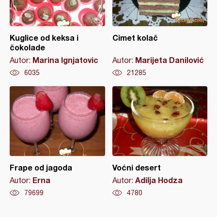
Kuglice od keksa i
Cimet kolač
čokolade
Marina Ignjatovic
Marijeta Danilović
Autor:
Autor:
6035
21285
Frape od jagoda
Voćni desert
Erna
Adilja Hodza
Autor:
Autor:
79699
4780