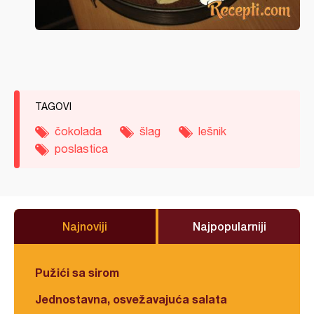
TAGOVI
čokolada
šlag
lešnik
poslastica
Najnoviji
Najpopularniji
Pužići sa sirom
Jednostavna, osvežavajuća salata