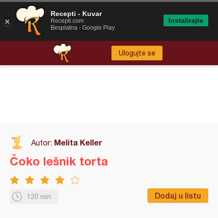
Recepti - Kuvar
Instalirajte
Recepti.com
Besplatna - Google Play
Ulogujte se
Melita Keller
Autor:
Čoko lešnik torta
Dodaj u listu
120 min