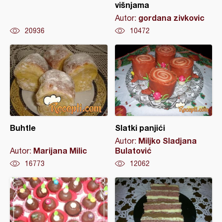
višnjama
gordana zivkovic
Autor:
20936
10472
Buhtle
Slatki panjići
Miljko Sladjana
Autor:
Marijana Milic
Bulatović
Autor:
16773
12062