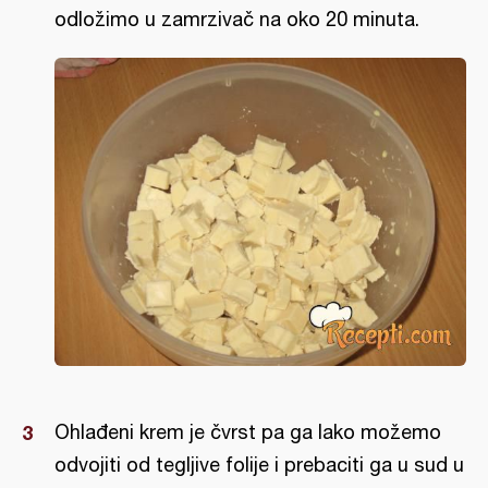
odložimo u zamrzivač na oko 20 minuta.
Ohlađeni krem je čvrst pa ga lako možemo
odvojiti od tegljive folije i prebaciti ga u sud u