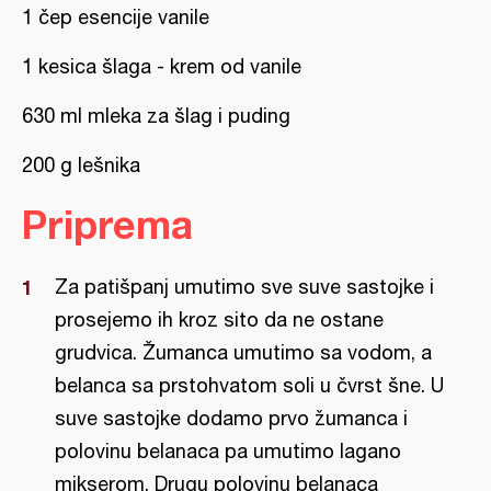
1 čep esencije vanile
1 kesica šlaga - krem od vanile
630 ml mleka za šlag i puding
200 g lešnika
Priprema
Za patišpanj umutimo sve suve sastojke i
prosejemo ih kroz sito da ne ostane
grudvica. Žumanca umutimo sa vodom, a
belanca sa prstohvatom soli u čvrst šne. U
suve sastojke dodamo prvo žumanca i
polovinu belanaca pa umutimo lagano
mikserom. Drugu polovinu belanaca