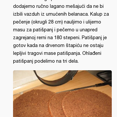
dodajemo ručno lagano mešajući da ne bi
izbili vazduh iz umućenih belanaca. Kalup za
pečenje (okrugli 28 cm) nauljimo i ulijemo
masu za patišpanj i pečemo u unapred
zagrejanoj rerni na 180 stepeni. Patišpanj je
gotov kada na drvenom štapiću ne ostaju
lepljivi tragovi mase patišpanja. Ohlađeni
patišpanj podelimo na tri dela.