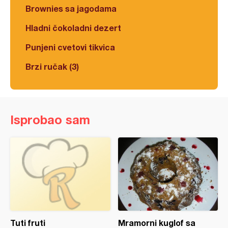
Brownies sa jagodama
Hladni čokoladni dezert
Punjeni cvetovi tikvica
Brzi ručak (3)
Isprobao sam
Tuti fruti
Mramorni kuglof sa