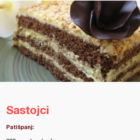
Sastojci
Patišpanj: