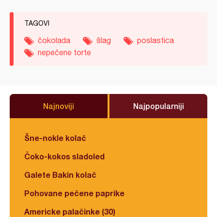
TAGOVI
čokolada
šlag
poslastica
nepečene torte
Najnoviji
Najpopularniji
Šne-nokle kolač
Čoko-kokos sladoled
Galete Bakin kolač
Pohovane pečene paprike
Americke palačinke (30)