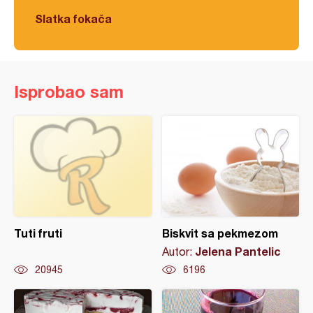
Slatka fokača
Isprobao sam
Tuti fruti
Biskvit sa pekmezom
Jelena Pantelic
Autor:
20945
6196