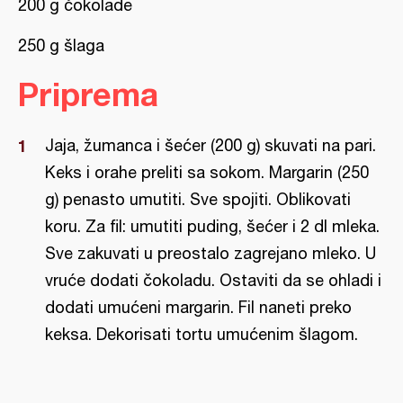
200 g čokolade
250 g šlaga
Priprema
Jaja, žumanca i šećer (200 g) skuvati na pari.
Keks i orahe preliti sa sokom. Margarin (250
g) penasto umutiti. Sve spojiti. Oblikovati
koru. Za fil: umutiti puding, šećer i 2 dl mleka.
Sve zakuvati u preostalo zagrejano mleko. U
vruće dodati čokoladu. Ostaviti da se ohladi i
dodati umućeni margarin. Fil naneti preko
keksa. Dekorisati tortu umućenim šlagom.