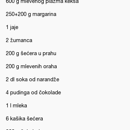
600 g mlevenog plazma keksa
250+200 g margarina
1 jaje
2 žumanca
200 g šećera u prahu
200 g mlevenih oraha
2 dl soka od narandže
4 pudinga od čokolade
1 l mleka
6 kašika šećera