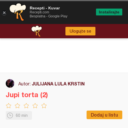
Recepti - Kuvar
Instalirajte
Recepti.com
Besplatna - Google Play
Ulogujte se
JULIJANA LULA KRSTIN
Autor:
Jupi torta (2)
Dodaj u listu
60 min