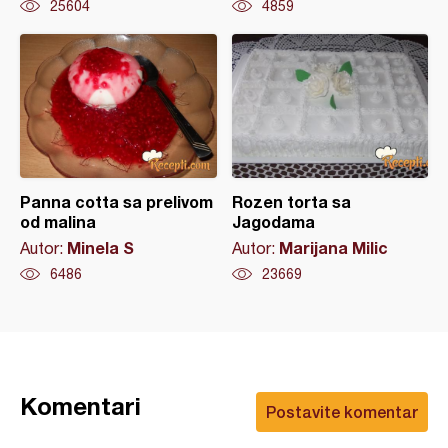
25604
4859
Panna cotta sa prelivom
Rozen torta sa
od malina
Jagodama
Minela S
Marijana Milic
Autor:
Autor:
6486
23669
Komentari
Postavite komentar