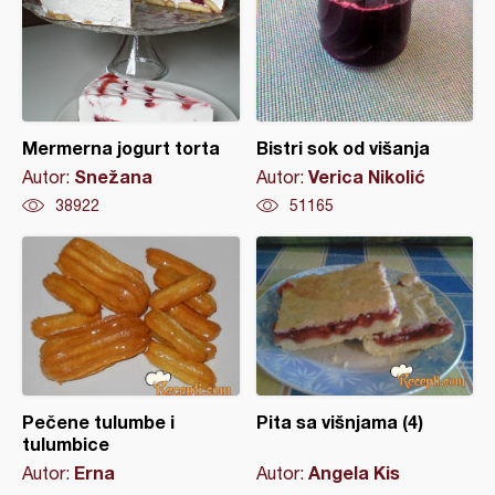
Mermerna jogurt torta
Bistri sok od višanja
Snežana
Verica Nikolić
Autor:
Autor:
38922
51165
Pečene tulumbe i
Pita sa višnjama (4)
tulumbice
Erna
Angela Kis
Autor:
Autor: