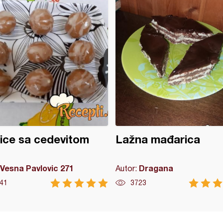
ice sa cedevitom
Lažna mađarica
Vesna Pavlovic 271
Dragana
Autor:
41
3723