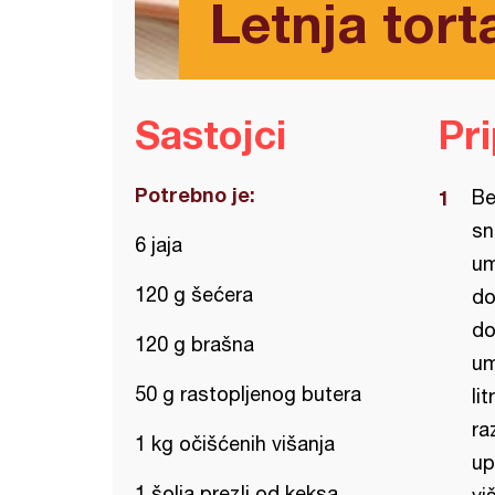
Letnja tort
Sastojci
Pr
Potrebno je:
Be
sn
6 jaja
um
120 g šećera
do
do
120 g brašna
um
50 g rastopljenog butera
li
ra
1 kg očišćenih višanja
up
1 šolja prezli od keksa