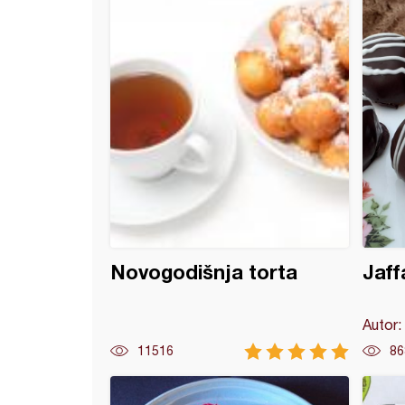
Novogodišnja torta
Jaff
Autor:
11516
86
 štangle