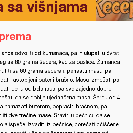
a sa višnjama
iprema
lanca odvojiti od žumanaca, pa ih ulupati u čvrst
eg sa 60 grama šećera, kao za puslice. Žumanca
utiti sa 60 grama šećera u penastu masu, pa
dati rastopljeni buter i brašno. Masu izmešati pa
dati penu od belanaca, pa sve zajedno dobro
ešati da se dobije ujednačena masa. Šerpu od 4
tra namazati buterom, poprašiti brašnom, pa
zliti dve trećine mase. Staviti u pećnicu da se
ola ispeče. Izvaditi iz pećnice, porećati očišćene