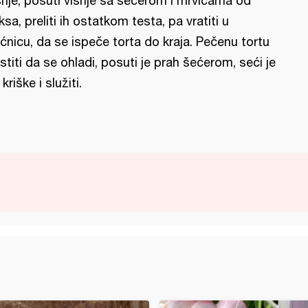
šnje, posuti višnje sa šećerom i mrvicama od
ksa, preliti ih ostatkom testa, pa vratiti u
ćnicu, da se ispeče torta do kraja. Pečenu tortu
stiti da se ohladi, posuti je prah šećerom, seći je
kriške i služiti.