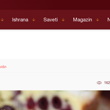
Ishrana
Saveti
Magazin
 višn
162