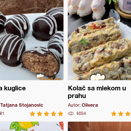
a kuglice
Kolač sa mlekom u
prahu
Tatjana Stojanovic
Olivera
Autor:
81
6054