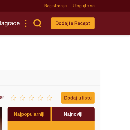
Registracija
Ulogujte se
Nagrade
Dodajte Recept
Dodaj u listu
89
Najpopularniji
Najnoviji