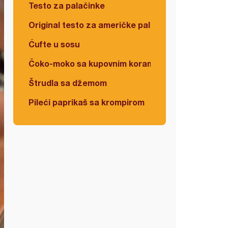
Testo za palačinke
Original testo za američke palačinke
Ćufte u sosu
Čoko-moko sa kupovnim korama
Štrudla sa džemom
Pileći paprikaš sa krompirom