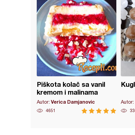
Piškota kolač sa vanil
Kugl
kremom i malinama
Verica Damjanovic
Autor:
Autor:
4651
33