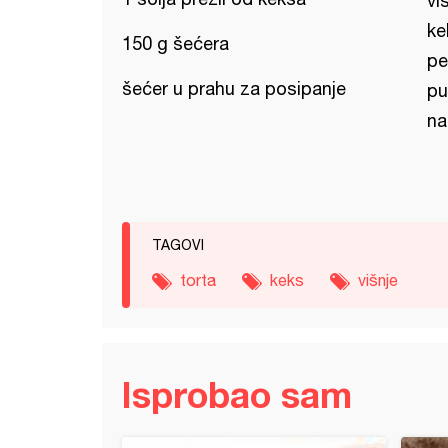
vi
ke
150 g šećera
pe
šećer u prahu za posipanje
pu
na 
TAGOVI
torta
keks
višnje
Isprobao sam
 sa malinama (14)