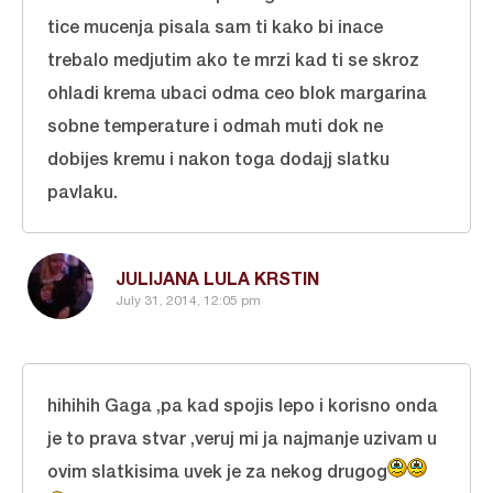
tice mucenja pisala sam ti kako bi inace
trebalo medjutim ako te mrzi kad ti se skroz
ohladi krema ubaci odma ceo blok margarina
sobne temperature i odmah muti dok ne
dobijes kremu i nakon toga dodajj slatku
pavlaku.
JULIJANA LULA KRSTIN
July 31, 2014, 12:05 pm
hihihih Gaga ,pa kad spojis lepo i korisno onda
je to prava stvar ,veruj mi ja najmanje uzivam u
ovim slatkisima uvek je za nekog drugog