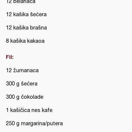
12 belanaca
12 kašika šećera
12 kašika brašna
8 kašika kakaoa
Fil:
12 žumanaca
300 g šećera
300 g čokolade
1 kašičica nes kafe
250 g margarina/putera