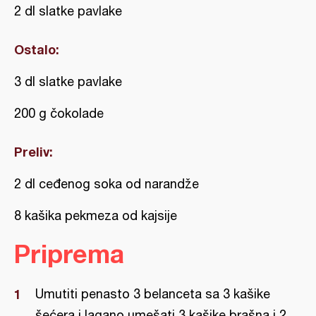
2 dl slatke pavlake
Ostalo:
3 dl slatke pavlake
200 g čokolade
Preliv:
2 dl ceđenog soka od narandže
8 kašika pekmeza od kajsije
Priprema
Umutiti penasto 3 belanceta sa 3 kašike
šećera i lagano umešati 3 kašike brašna i 2