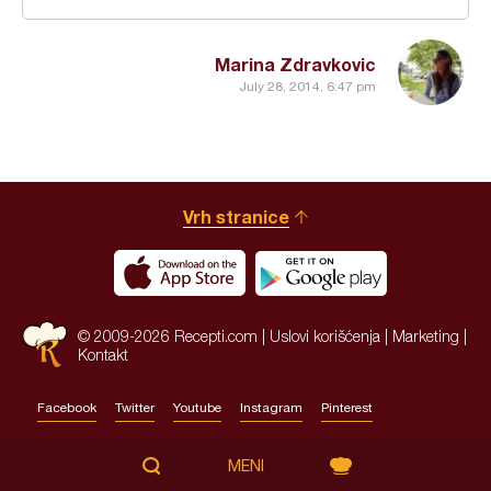
Marina Zdravkovic
July 28, 2014, 6:47 pm
Vrh stranice
© 2009-2026 Recepti.com |
Uslovi korišćenja
|
Marketing
|
Kontakt
Facebook
Twitter
Youtube
Instagram
Pinterest
Site by:
HALO