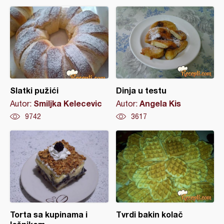
Slatki pužići
Dinja u testu
Smiljka Kelecevic
Angela Kis
Autor:
Autor:
9742
3617
Torta sa kupinama i
Tvrdi bakin kolač