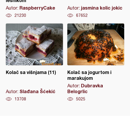
lešnikom
RaspberryCake
jasmina kolic jokic
Autor:
Autor:
21230
67652
Kolač sa višnjama (11)
Kolač sa jogurtom i
marakujom
Dubravka
Autor:
Slađana Šćekić
Belogrlic
Autor:
13708
5025