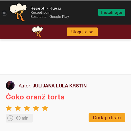
Recepti - Kuvar
Instalirajte
Recepti.com
Besplatna - Google Play
Ulogujte se
JULIJANA LULA KRSTIN
Autor:
Čoko oranž torta
Dodaj u listu
60 min