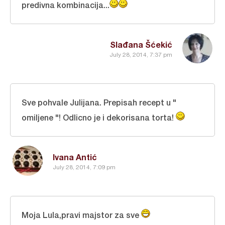
predivna kombinacija...
Slađana Šćekić
July 28, 2014, 7:37 pm
Sve pohvale Julijana. Prepisah recept u "
omiljene "! Odlicno je i dekorisana torta!
Ivana Antić
July 28, 2014, 7:09 pm
Moja Lula,pravi majstor za sve