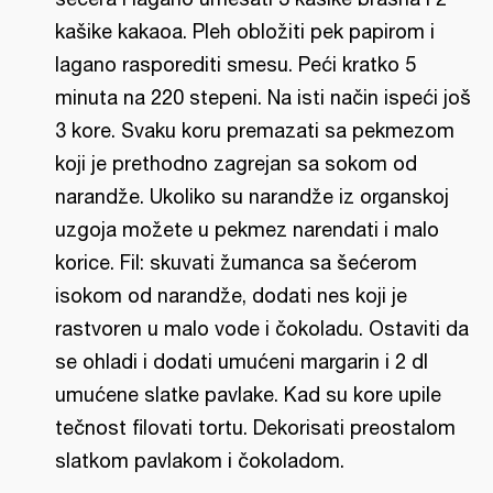
kašike kakaoa. Pleh obložiti pek papirom i
lagano rasporediti smesu. Peći kratko 5
minuta na 220 stepeni. Na isti način ispeći još
3 kore. Svaku koru premazati sa pekmezom
koji je prethodno zagrejan sa sokom od
narandže. Ukoliko su narandže iz organskoj
uzgoja možete u pekmez narendati i malo
korice. Fil: skuvati žumanca sa šećerom
isokom od narandže, dodati nes koji je
rastvoren u malo vode i čokoladu. Ostaviti da
se ohladi i dodati umućeni margarin i 2 dl
umućene slatke pavlake. Kad su kore upile
tečnost filovati tortu. Dekorisati preostalom
slatkom pavlakom i čokoladom.