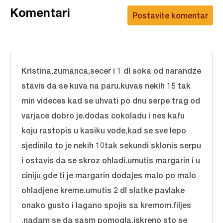
Komentari
Postavite komentar
Kristina,zumanca,secer i 1 dl soka od narandze
stavis da se kuva na paru.kuvas nekih 15 tak
min videces kad se uhvati po dnu serpe trag od
varjace dobro je.dodas cokoladu i nes kafu
koju rastopis u kasiku vode,kad se sve lepo
sjedinilo to je nekih 10tak sekundi sklonis serpu
i ostavis da se skroz ohladi.umutis margarin i u
ciniju gde ti je margarin dodajes malo po malo
ohladjene kreme.umutis 2 dl slatke pavlake
onako gusto i lagano spojis sa kremom.filjes
.nadam se da sasm pomogla.iskreno sto se