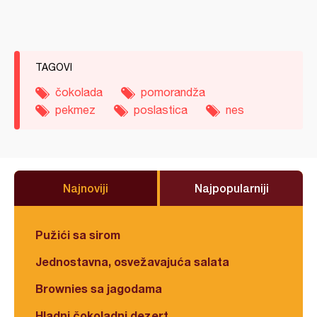
TAGOVI
čokolada
pomorandža
pekmez
poslastica
nes
Najnoviji
Najpopularniji
Pužići sa sirom
Jednostavna, osvežavajuća salata
Brownies sa jagodama
Hladni čokoladni dezert