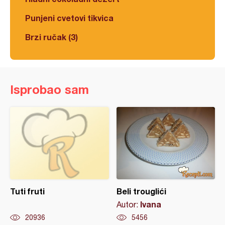
Punjeni cvetovi tikvica
Brzi ručak (3)
Isprobao sam
Tuti fruti
Beli trouglići
Ivana
Autor:
20936
5456