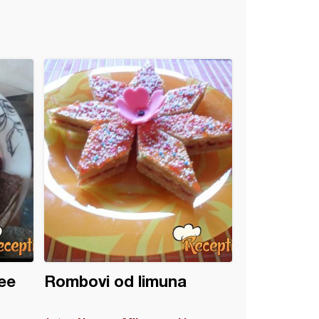
ee
Rombovi od limuna