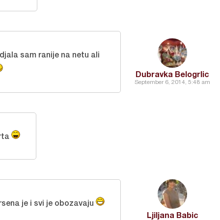
djala sam ranije na netu ali
Dubravka Belogrlic
September 6, 2014, 5:48 am
rta
rsena je i svi je obozavaju
Ljiljana Babic