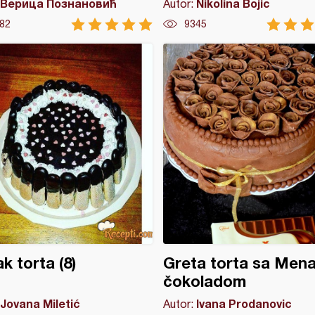
Верица Познановић
Nikolina Bojic
Autor:
82
9345
k torta (8)
Greta torta sa Men
čokoladom
Jovana Miletić
Ivana Prodanovic
Autor: