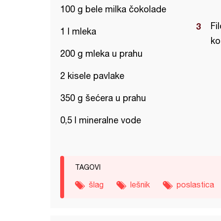
100 g bele milka čokolade
Fil
1 l mleka
ko
200 g mleka u prahu
2 kisele pavlake
350 g šećera u prahu
0,5 l mineralne vode
TAGOVI
šlag
lešnik
poslastica