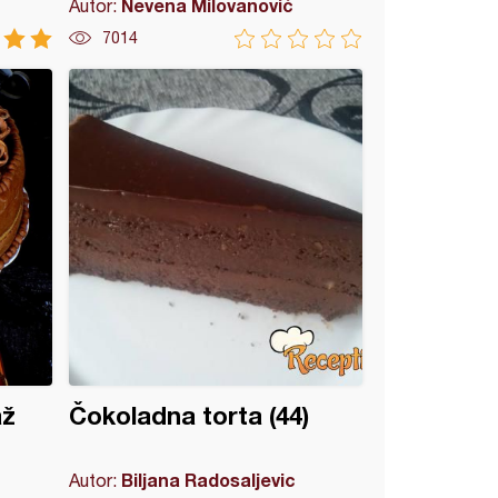
Nevena Milovanović
Autor:
7014
až
Čokoladna torta (44)
Biljana Radosaljevic
Autor: