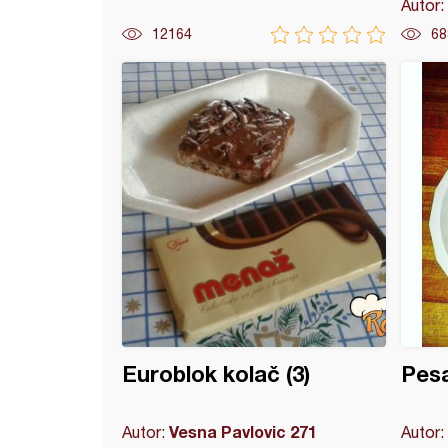
Autor:
12164
68
adna torta (44)
Euroblok kolač (3)
Pesa
Vesna Pavlovic 271
Autor:
Autor: