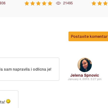
936
21495
Postavite komentar
Ja sam napravila i odlicna je!
Jelena Spnovic
January 4, 2015, 5:27 pm
rta!