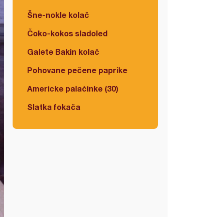
Šne-nokle kolač
Čoko-kokos sladoled
Galete Bakin kolač
Pohovane pečene paprike
Americke palačinke (30)
Slatka fokača