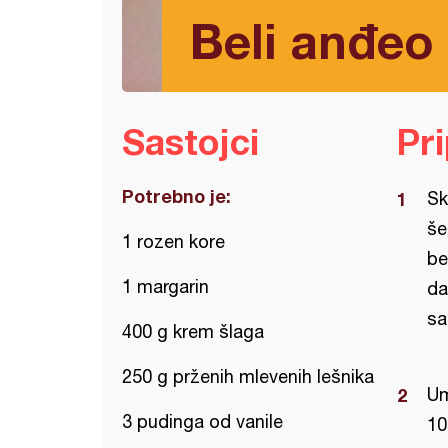
Beli anđeo 
Sastojci
Pr
Potrebno je:
Sk
še
1 rozen kore
be
1 margarin
da
sa
400 g krem šlaga
250 g prženih mlevenih lešnika
Um
3 pudinga od vanile
10