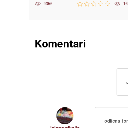
9356
16
Komentari
odlicna to
jelena nikolic