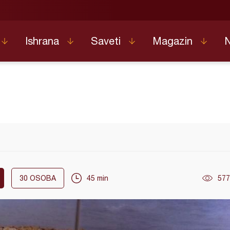
Ishrana
Saveti
Magazin
30
OSOBA
45 min
577