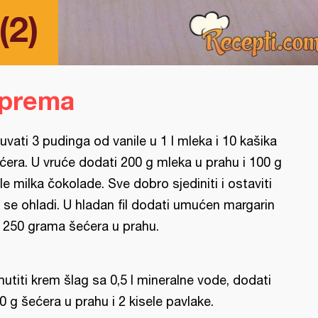
(2)
iprema
uvati 3 pudinga od vanile u 1 l mleka i 10 kašika
ćera. U vruće dodati 200 g mleka u prahu i 100 g
le milka čokolade. Sve dobro sjediniti i ostaviti
 se ohladi. U hladan fil dodati umućen margarin
 250 grama šećera u prahu.
utiti krem šlag sa 0,5 l mineralne vode, dodati
0 g šećera u prahu i 2 kisele pavlake.