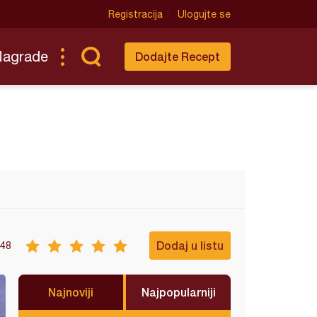
Registracija
Ulogujte se
Nagrade
Dodajte Recept
Dodaj u listu
48
Najnoviji
Najpopularniji