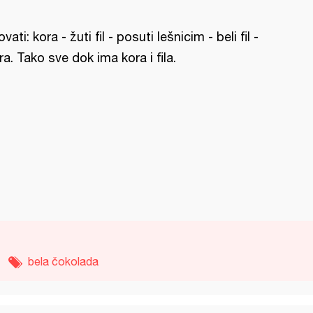
ovati: kora - žuti fil - posuti lešnicim - beli fil -
ra. Tako sve dok ima kora i fila.
bela čokolada