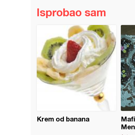
Isprobao sam
vi od limuna
Krem od banana
Mafi
Men