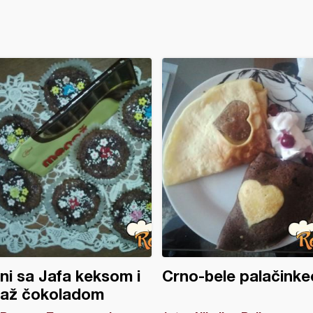
ni sa Jafa keksom i
Crno-bele palačinke
až čokoladom