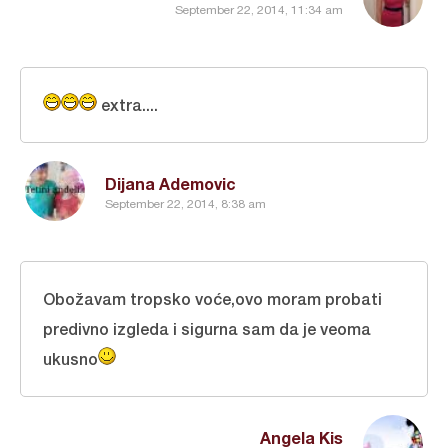
September 22, 2014, 11:34 am
extra....
Dijana Ademovic
September 22, 2014, 8:38 am
Obožavam tropsko voće,ovo moram probati
predivno izgleda i sigurna sam da je veoma
ukusno
Angela Kis