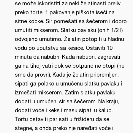
se može iskoristiti za neki želatinasti preliv
preko torte. 1 pakovanje piškota iseći na
sitne kocke. Sir pomešati sa šećerom i dobro
umutiti mikserom. Slatku pavlaku (onih 1/2 l)
odvojeno umutimo. Želatin potopiti u hladnu
vodu po uputstvu sa kesice. Ostaviti 10
minuta da nabubri. Kada nabubri, zagrevati
ga na tihoj vatri dok se potpuno ne otopi (ne
sme da provri). Kada je želatin pripremljen,
sipati ga polako u umućenu slatku pavlaku i
izmešati mikserom. Zatim slatku pavlaku
dodati u umućeni sir sa šećerom. Na kraju,
dodati voće i keks i masu sipati u kalup.
Tortu ostaviti par sati u frižideru da se
stegne, a onda preko nje naređati voće i