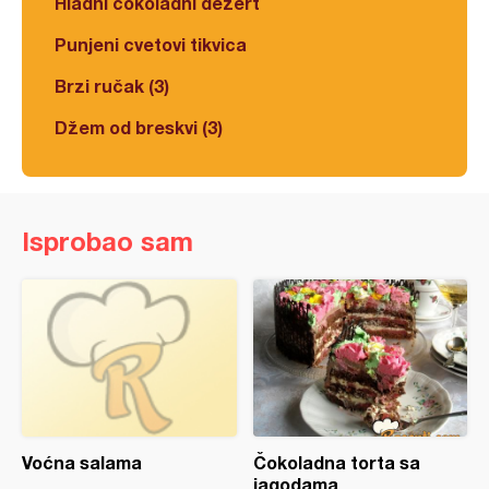
Hladni čokoladni dezert
Punjeni cvetovi tikvica
Brzi ručak (3)
Džem od breskvi (3)
Isprobao sam
Voćna salama
Čokoladna torta sa
jagodama