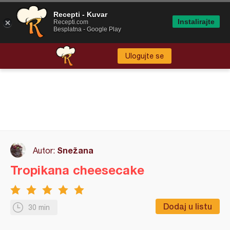
Recepti - Kuvar
Instalirajte
Recepti.com
Besplatna - Google Play
Ulogujte se
Snežana
Autor:
Tropikana cheesecake
Dodaj u listu
30 min