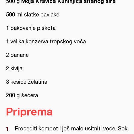
Moja Kravica Kuhinjica sitanog sira
500 g
500 ml slatke pavlake
1 pakovanje piškota
1 velika konzerva tropskog voća
2 banane
2 kivija
3 kesice želatina
200 g šećera
Priprema
Procediti kompot i još malo usitniti voće. Sok