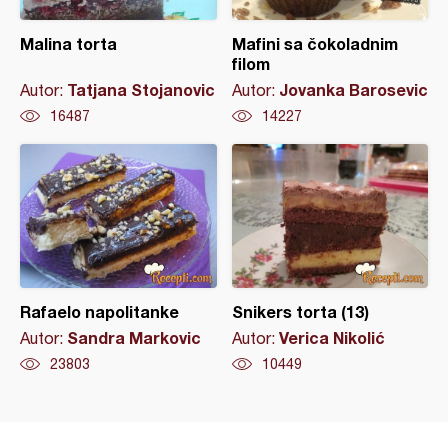
Malina torta
Mafini sa čokoladnim
filom
Tatjana Stojanovic
Jovanka Barosevic
Autor:
Autor:
16487
14227
Rafaelo napolitanke
Snikers torta (13)
Sandra Markovic
Verica Nikolić
Autor:
Autor:
23803
10449