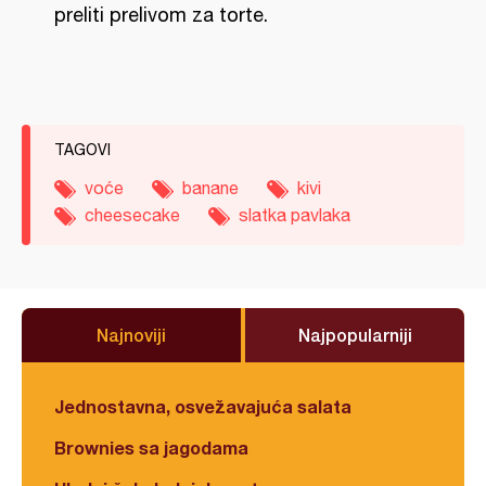
preliti prelivom za torte.
TAGOVI
voće
banane
kivi
cheesecake
slatka pavlaka
Najnoviji
Najpopularniji
Jednostavna, osvežavajuća salata
Brownies sa jagodama