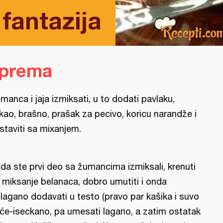
fantazija
iprema
manca i jaja izmiksati, u to dodati pavlaku,
kao, brašno, prašak za pecivo, koricu narandže i
staviti sa mixanjem.
da ste prvi deo sa žumancima izmiksali, krenuti
 miksanje belanaca, dobro umutiti i onda
lagano dodavati u testo (pravo par kašika i suvo
će-iseckano, pa umesati lagano, a zatim ostatak