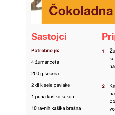
Čokoladna 
Sastojci
Pr
Potrebno je:
Žu
ka
4 žumanceta
na
200 g šećera
2 dl kisele pavlake
Ka
na
1 puna kašika kakaa
po
10 ravnih kašika brašna
vo