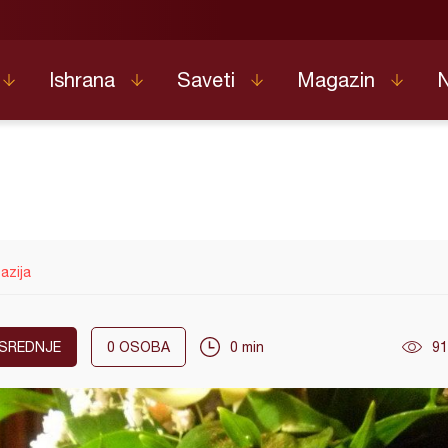
Ishrana
Saveti
Magazin
azija
SREDNJE
0
OSOBA
0 min
91