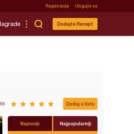
Registracija
Ulogujte se
Nagrade
Dodajte Recept
Dodaj u listu
56
Najnoviji
Najpopularniji