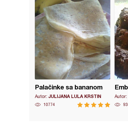
ći
Palačinke sa bananom
Emb
JULIJANA LULA KRSTIN
Autor:
Autor:
10774
93