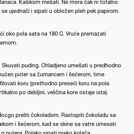
lanaca. Kašikom mešati. Ne mora čak ni totalno
 se ujednači i sipati u obložen pleh pek papirom.
ći oko pola sata na 180 C. Vruće premazati
žemom.
l: Skuvati puding. Ohladjeno umešati u predhodno
ućen puter sa žumancem i šećerom, time
filovati koru (prethodno preseći koru na pola
rtikalno po debljini, veličina kore ostaje ista).
ozgo preliti čokoladom. Rastopiti čokoladu sa
ekom i šećerom, kad se skine sa vatre umesati
 g putera. Polako sipati preko kolača.