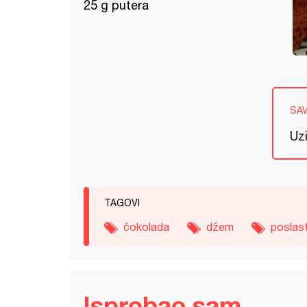
25 g putera
SA
Uzi
TAGOVI
čokolada
džem
poslas
Isprobao sam