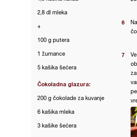
2,8 dl mleka
Na
+
čo
100 g putera
1 žumance
Ve
ob
5 kašika šećera
za
va
Čokoladna glazura:
pe
200 g čokolade za kuvanje
vr
6 kašika mleka
3 kašike šećera