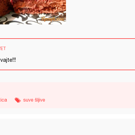
VET
vajte!!!
tica
suve šljive