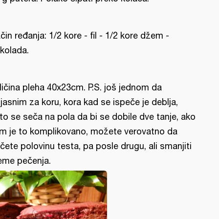
čin ređanja: 1/2 kore - fil - 1/2 kore džem -
kolada.
ličina pleha 40x23cm. P.S. još jednom da
jasnim za koru, kora kad se ispeče je deblja,
to se seča na pola da bi se dobile dve tanje, ako
m je to komplikovano, možete verovatno da
čete polovinu testa, pa posle drugu, ali smanjiti
eme pečenja.