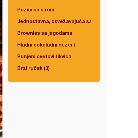
Pužići sa sirom
Jednostavna, osvežavajuća salata
Brownies sa jagodama
Hladni čokoladni dezert
Punjeni cvetovi tikvica
Brzi ručak (3)