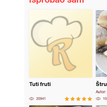
 jagodice bobice
Tuti fruti
Štru
Autor:
20941
10