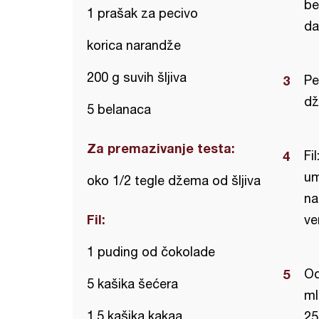
be
1 prašak za pecivo
da
korica narandže
200 g suvih šljiva
Pe
d
5 belanaca
Za premazivanje testa:
Fi
um
oko 1/2 tegle džema od šljiva
na
Fil:
ve
1 puding od čokolade
Od
5 kašika šećera
ml
1,5 kašika kakaa
25