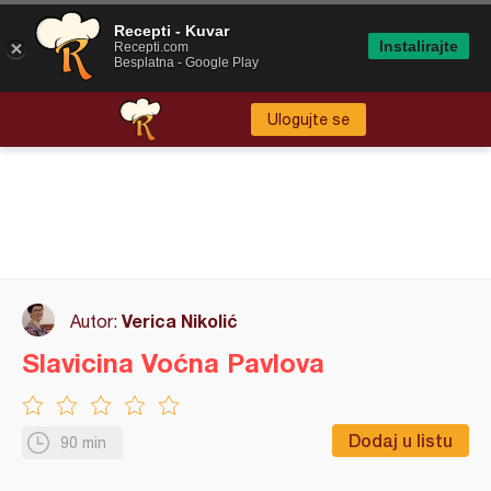
Recepti - Kuvar
Instalirajte
Recepti.com
Besplatna - Google Play
Ulogujte se
Verica Nikolić
Autor:
Slavicina Voćna Pavlova
Dodaj u listu
90 min