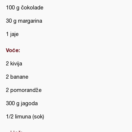
100 g čokolade
30 g margarina
1 jaje
Voće:
2 kivija
2 banane
2 pomorandže
300 g jagoda
1/2 limuna (sok)