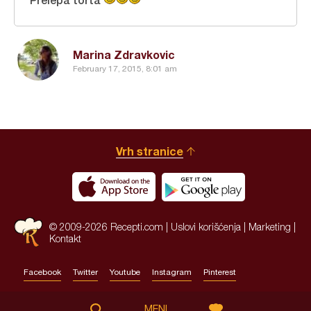
Marina Zdravkovic
February 17, 2015, 8:01 am
Vrh stranice
© 2009-2026 Recepti.com |
Uslovi korišćenja
|
Marketing
|
Kontakt
Facebook
Twitter
Youtube
Instagram
Pinterest
Site by:
HALO