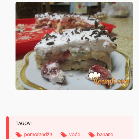
TAGOVI
pomorandža
voće
banane