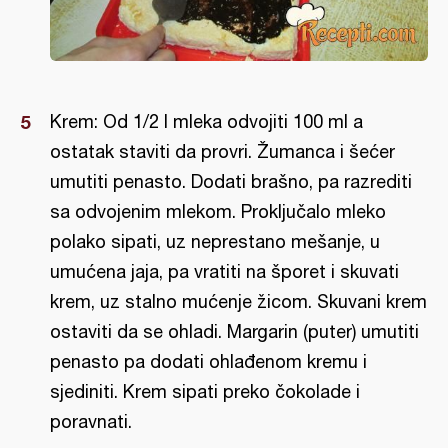
Krem: Od 1/2 l mleka odvojiti 100 ml a
ostatak staviti da provri. Žumanca i šećer
umutiti penasto. Dodati brašno, pa razrediti
sa odvojenim mlekom. Proključalo mleko
polako sipati, uz neprestano mešanje, u
umućena jaja, pa vratiti na šporet i skuvati
krem, uz stalno mućenje žicom. Skuvani krem
ostaviti da se ohladi. Margarin (puter) umutiti
penasto pa dodati ohlađenom kremu i
sjediniti. Krem sipati preko čokolade i
poravnati.