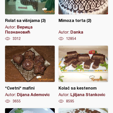
Rolat sa višnjama (3)
Mimoza torta (2)
Верица
Autor:
Познановић
Danka
Autor:
3312
12854
*Cvetni* mafini
Kolač sa kestenom
Dijana Ademovic
Ljiljana Stankovic
Autor:
Autor:
3655
8595