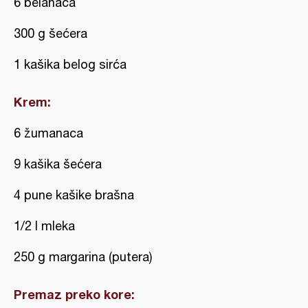
6 belanaca
300 g šećera
1 kašika belog sirća
Krem:
6 žumanaca
9 kašika šećera
4 pune kašike brašna
1/2 l mleka
250 g margarina (putera)
Premaz preko kore: