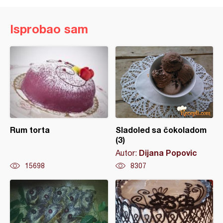
Isprobao sam
Rum torta
Sladoled sa čokoladom
(3)
Dijana Popovic
Autor:
15698
8307