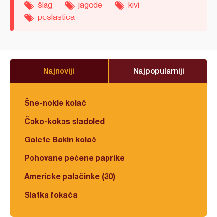
šlag
jagode
kivi
poslastica
Najnoviji
Najpopularniji
Šne-nokle kolač
Čoko-kokos sladoled
Galete Bakin kolač
Pohovane pečene paprike
Americke palačinke (30)
Slatka fokača