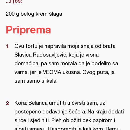
...i još:
200 g belog krem šlaga
Priprema
Ovu tortu je napravila moja snaja od brata
Slavica Radosavljević, koja je vrsna
domaćica, pa sam morala da je podelim sa
vama, jer je VEOMA ukusna. Ovog puta, ja
sam samo slikala.
Kora: Belanca umutiti u čvrsti šam, uz
postepeno dodavanje šećera. Na kraju dodati
sirće i sjediniti. Pleh obložiti pek papirom i
sipati smesu. Rasporediti je kašikom. Rernu