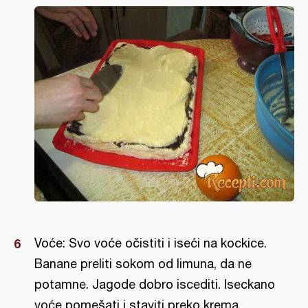
Voće: Svo voće očistiti i iseći na kockice.
Banane preliti sokom od limuna, da ne
potamne. Jagode dobro iscediti. Iseckano
voće pomešati i staviti preko krema.