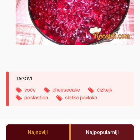
TAGOVI
voće
cheesecake
čizkejk
poslastica
slatka pavlaka
Najnoviji
Najpopularniji