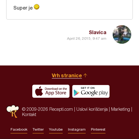
Super je
Slavica
April 26, 2015, 9:47 am
Vrh stranice
© 2009-2026 Recepti.com |
Uslovi korišćenja
|
Marketing
|
Kontakt
Facebook
Twitter
Youtube
Instagram
Pinterest