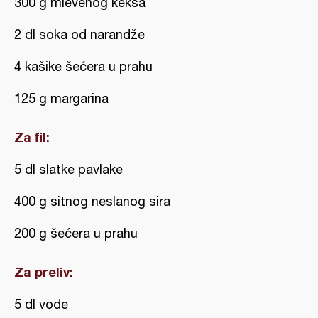
300 g mlevenog keksa
2 dl soka od narandže
4 kašike šećera u prahu
125 g margarina
Za fil:
5 dl slatke pavlake
400 g sitnog neslanog sira
200 g šećera u prahu
Za preliv:
5 dl vode