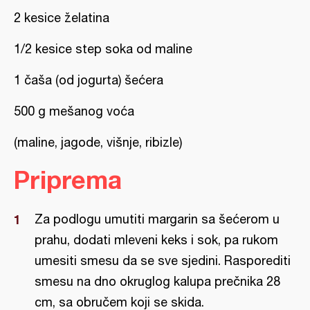
2 kesice želatina
1/2 kesice step soka od maline
1 čaša (od jogurta) šećera
500 g mešanog voća
(maline, jagode, višnje, ribizle)
Priprema
Za podlogu umutiti margarin sa šećerom u
prahu, dodati mleveni keks i sok, pa rukom
umesiti smesu da se sve sjedini. Rasporediti
smesu na dno okruglog kalupa prečnika 28
cm, sa obručem koji se skida.