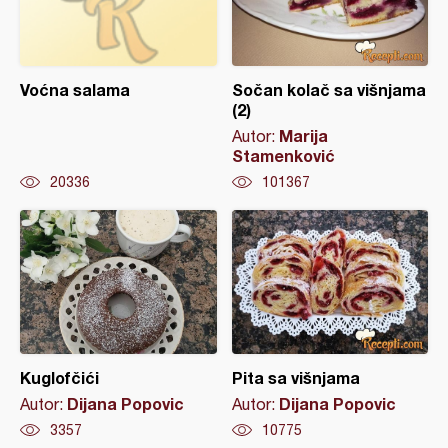
Voćna salama
Sočan kolač sa višnjama
(2)
Marija
Autor:
Stamenković
20336
101367
Kuglofčići
Pita sa višnjama
Dijana Popovic
Dijana Popovic
Autor:
Autor:
3357
10775