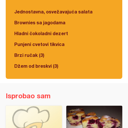
Jednostavna, osvežavajuća salata
Brownies sa jagodama
Hladni čokoladni dezert
Punjeni cvetovi tikvica
Brzi ručak (3)
Džem od breskvi (3)
Isprobao sam