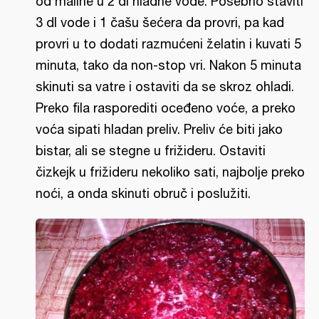
od maline u 2 dl hladne vode. Posebno staviti
3 dl vode i 1 čašu šećera da provri, pa kad
provri u to dodati razmućeni želatin i kuvati 5
minuta, tako da non-stop vri. Nakon 5 minuta
skinuti sa vatre i ostaviti da se skroz ohladi.
Preko fila rasporediti oceđeno voće, a preko
voća sipati hladan preliv. Preliv će biti jako
bistar, ali se stegne u frižideru. Ostaviti
čizkejk u frižideru nekoliko sati, najbolje preko
noći, a onda skinuti obruč i poslužiti.