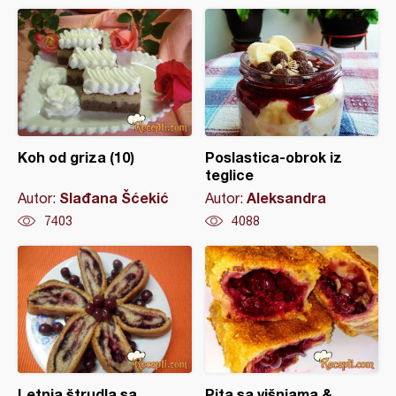
Koh od griza (10)
Poslastica-obrok iz
teglice
Slađana Šćekić
Aleksandra
Autor:
Autor:
7403
4088
Letnja štrudla sa
Pita sa višnjama &