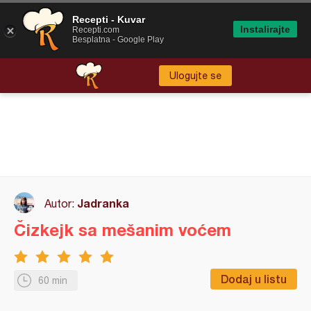
Recepti - Kuvar
Instalirajte
Recepti.com
Besplatna - Google Play
Ulogujte se
Jadranka
Autor:
Čizkejk sa mešanim voćem
Dodaj u listu
60 min